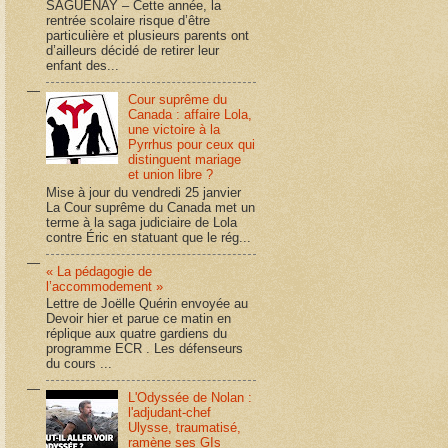
SAGUENAY – Cette année, la
rentrée scolaire risque d’être
particulière et plusieurs parents ont
d’ailleurs décidé de retirer leur
enfant des...
Cour suprême du
Canada : affaire Lola,
une victoire à la
Pyrrhus pour ceux qui
distinguent mariage
et union libre ?
Mise à jour du vendredi 25 janvier
La Cour suprême du Canada met un
terme à la saga judiciaire de Lola
contre Éric en statuant que le rég...
« La pédagogie de
l’accommodement »
Lettre de Joëlle Quérin envoyée au
Devoir hier et parue ce matin en
réplique aux quatre gardiens du
programme ECR . Les défenseurs
du cours ...
L'Odyssée de Nolan :
l'adjudant-chef
Ulysse, traumatisé,
ramène ses GIs