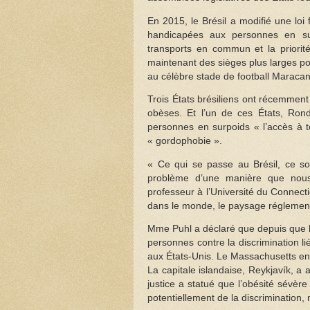
En 2015, le Brésil a modifié une loi
handicapées aux personnes en sur
transports en commun et la priorit
maintenant des sièges plus larges po
au célèbre stade de football Maracan
Trois États brésiliens ont récemmen
obèses. Et l’un de ces États, Ron
personnes en surpoids « l’accès à to
« gordophobie ».
« Ce qui se passe au Brésil, ce son
problème d’une manière que nous
professeur à l’Université du Connecti
dans le monde, le paysage réglement
Mme Puhl a déclaré que depuis que le
personnes contre la discrimination l
aux États-Unis. Le Massachusetts envi
La capitale islandaise, Reykjavík, a
justice a statué que l’obésité sévè
potentiellement de la discrimination, m