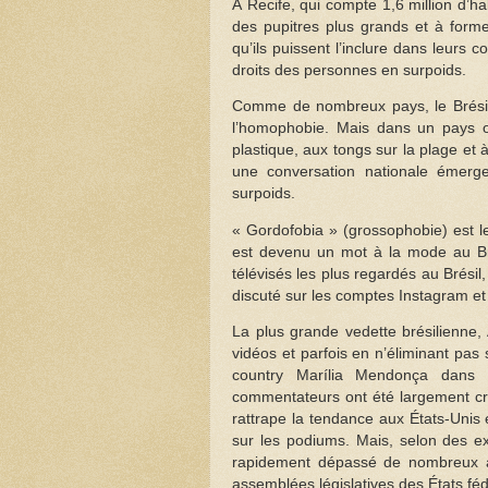
À Recife, qui compte 1,6 million d’ha
des pupitres plus grands et à forme
qu’ils puissent l’inclure dans leurs
droits des personnes en surpoids.
Comme de nombreux pays, le Brésil
l’homophobie. Mais dans un pays o
plastique, aux tongs sur la plage et
une conversation nationale émerge
surpoids.
« Gordofobia » (grossophobie) est le
est devenu un mot à la mode au Bré
télévisés les plus regardés au Brésil,
discuté sur les comptes Instagram et
La plus grande vedette brésilienne,
vidéos et parfois en n’éliminant pas 
country Marília Mendonça dans un
commentateurs ont été largement cri
rattrape la tendance aux États-Unis
sur les podiums. Mais, selon des ex
rapidement dépassé de nombreux au
assemblées législatives des États féd