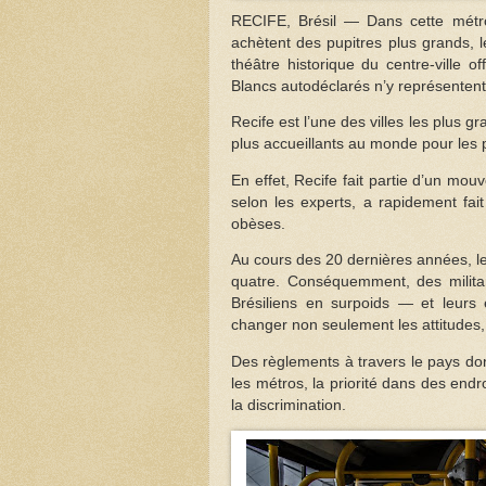
RECIFE, Brésil — Dans cette métro
achètent des pupitres plus grands, l
théâtre historique du centre-ville o
Blancs autodéclarés n’y représentent
Recife est l’une des villes les plus g
plus accueillants au monde pour les
En effet, Recife fait partie d’un mo
selon les experts, a rapidement fai
obèses.
Au cours des 20 dernières années, le 
quatre. Conséquemment, des militant
Brésiliens en surpoids — et leurs 
changer non seulement les attitudes, 
Des règlements à travers le pays do
les métros, la priorité dans des end
la discrimination.