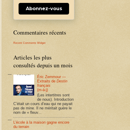
Abonnez-vous
Commentaires récents
Recent Comments Widget
Articles les plus
consultés depuis un mois
Éric Zemmour —
Extraits de
Destin
français
(m-à-j)
(Les intertitres sont
de nous). Introduction
C’était un cours d’eau qui ne payait
pas de mine. Il ne méritait guère le
nom de « fleuv...
L'école à la maison gagne encore
du terrain