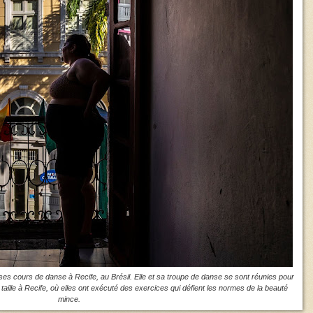
es cours de danse à Recife, au Brésil. Elle et sa troupe de danse se sont réunies pour
taille à Recife, où elles ont exécuté des exercices qui défient les normes de la beauté
mince.