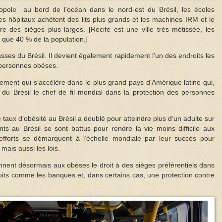
pole au bord de l’océan dans le nord-est du Brésil, les écoles
es hôpitaux achètent des lits plus grands et les machines IRM et le
ffre des sièges plus larges. [Recife est une ville très métissée, les
 que 40 % de la population.]
rasses du Brésil. Il devient également rapidement l’un des endroits les
 personnes obèses.
uvement qui s’accélère dans le plus grand pays d’Amérique latine qui,
t du Brésil le chef de fil mondial dans la protection des personnes
taux d’obésité au Brésil a doublé pour atteindre plus d’un adulte sur
s au Brésil se sont battus pour rendre la vie moins difficile aux
efforts se démarquent à l’échelle mondiale par leur succès pour
mais aussi les lois.
nnent désormais aux obèses le droit à des sièges préférentiels dans
roits comme les banques et, dans certains cas, une protection contre