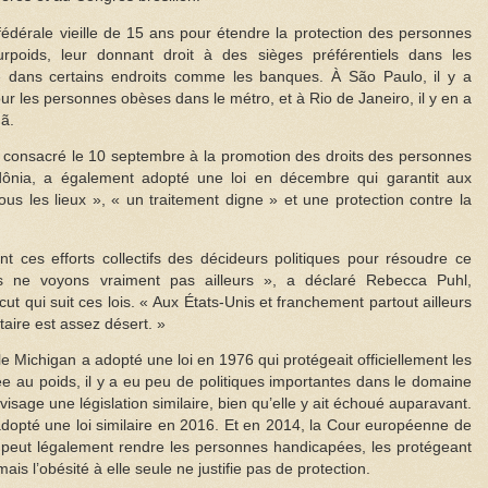
 fédérale vieille de 15 ans pour étendre la protection des personnes
poids, leur donnant droit à des sièges préférentiels dans les
é dans certains endroits comme les banques. À São Paulo, il y a
ur les personnes obèses dans le métro, et à Rio de Janeiro, il y en a
ã.
t consacré le 10 septembre à la promotion des droits des personnes
dônia, a également adopté une loi en décembre qui garantit aux
us les lieux », « un traitement digne » et une protection contre la
t ces efforts collectifs des décideurs politiques pour résoudre ce
 ne voyons vraiment pas ailleurs », a déclaré Rebecca Puhl,
cut qui suit ces lois. « Aux États-Unis et franchement partout ailleurs
aire est assez désert. »
 Michigan a adopté une loi en 1976 qui protégeait officiellement les
iée au poids, il y a eu peu de politiques importantes dans le domaine
sage une législation similaire, bien qu’elle y ait échoué auparavant.
 adopté une loi similaire en 2016. Et en 2014, la Cour européenne de
re peut légalement rendre les personnes handicapées, les protégeant
ais l’obésité à elle seule ne justifie pas de protection.