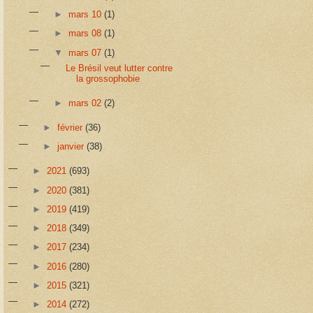
►
mars 10
(1)
►
mars 08
(1)
▼
mars 07
(1)
Le Brésil veut lutter contre
la grossophobie
►
mars 02
(2)
►
février
(36)
►
janvier
(38)
►
2021
(693)
►
2020
(381)
►
2019
(419)
►
2018
(349)
►
2017
(234)
►
2016
(280)
►
2015
(321)
►
2014
(272)