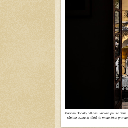
Mariana Donato, 36 ans, fait une pause dans s
répéter avant le défilé de mode Miss grande 