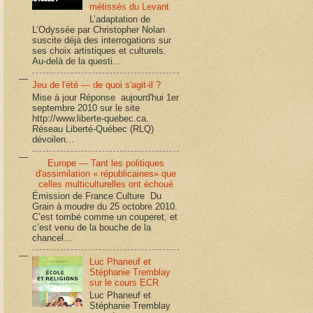
métissés du Levant
L’adaptation de
L’Odyssée par Christopher Nolan
suscite déjà des interrogations sur
ses choix artistiques et culturels.
Au-delà de la questi...
Jeu de l'été — de quoi s'agit-il ?
Mise à jour Réponse aujourd'hui 1er
septembre 2010 sur le site
http://www.liberte-quebec.ca.
Réseau Liberté-Québec (RLQ)
dévoilen...
Europe — Tant les politiques
d'assimilation « républicaines» que
celles multiculturelles ont échoué
Émission de France Culture Du
Grain à moudre du 25 octobre 2010.
C’est tombé comme un couperet, et
c’est venu de la bouche de la
chancel...
Luc Phaneuf et
Stéphanie Tremblay
sur le cours ECR
Luc Phaneuf et
Stéphanie Tremblay