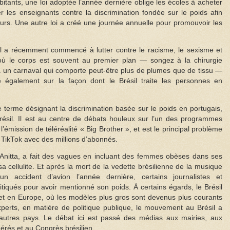
bitants, une loi adoptée l’année dernière oblige les écoles à acheter
r les enseignants contre la discrimination fondée sur le poids afin
 cours. Une autre loi a créé une journée annuelle pour promouvoir les
 a récemment commencé à lutter contre le racisme, le sexisme et
ù le corps est souvent au premier plan — songez à la chirurgie
 à un carnaval qui comporte peut-être plus de plumes que de tissu —
 également sur la façon dont le Brésil traite les personnes en
 terme désignant la discrimination basée sur le poids en portugais,
sil. Il est au centre de débats houleux sur l’un des programmes
 l’émission de téléréalité « Big Brother », et est le principal problème
 TikTok avec des millions d’abonnés.
 Anitta, a fait des vagues en incluant des femmes obèses dans ses
sa cellulite. Et après la mort de la vedette brésilienne de la musique
 accident d’avion l’année dernière, certains journalistes et
tiqués pour avoir mentionné son poids. À certains égards, le Brésil
 et en Europe, où les modèles plus gros sont devenus plus courants
perts, en matière de politique publique, le mouvement au Brésil a
tres pays. Le débat ici est passé des médias aux mairies, aux
érés et au Congrès brésilien.