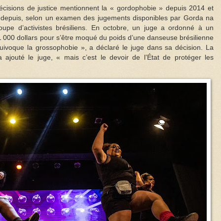
décisions de justice mentionnent la « gordophobie » depuis 2014 et
 depuis, selon un examen des jugements disponibles par Gorda na
oupe d’activistes brésiliens. En octobre, un juge a ordonné à un
000 dollars pour s’être moqué du poids d’une danseuse brésilienne
uivoque la grossophobie », a déclaré le juge dans sa décision. La
 a ajouté le juge, « mais c’est le devoir de l’État de protéger les