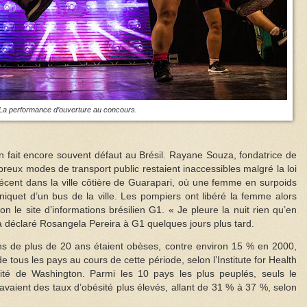
La performance d’ouverture au concours.
ion fait encore souvent défaut au Brésil. Rayane Souza, fondatrice de
eux modes de transport public restaient inaccessibles malgré la loi
récent dans la ville côtière de Guarapari, où une femme en surpoids
niquet d’un bus de la ville. Les pompiers ont libéré la femme alors
on le site d’informations brésilien G1. « Je pleure la nuit rien qu’en
 a déclaré Rosangela Pereira à G1 quelques jours plus tard.
ns de plus de 20 ans étaient obèses, contre environ 15 % en 2000,
e tous les pays au cours de cette période, selon l’Institute for Health
sité de Washington. Parmi les 10 pays les plus peuplés, seuls le
 avaient des taux d’obésité plus élevés, allant de 31 % à 37 %, selon