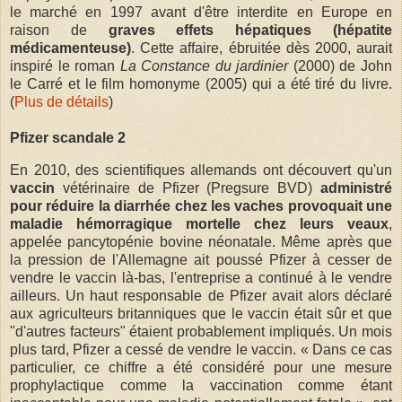
le marché en 1997 avant d'être interdite en Europe en
raison de
graves effets hépatiques (hépatite
médicamenteuse)
. Cette affaire, ébruitée dès 2000, aurait
inspiré le roman
La Constance du jardinier
(2000) de John
le Carré et le film homonyme (2005) qui a été tiré du livre.
(
Plus de détails
)
Pfizer scandale 2
En 2010, des scientifiques allemands ont découvert qu'un
vaccin
vétérinaire de Pfizer (Pregsure BVD)
administré
pour réduire la diarrhée chez les vaches provoquait une
maladie hémorragique mortelle chez leurs veaux
,
appelée pancytopénie bovine néonatale. Même après que
la pression de l'Allemagne ait poussé Pfizer à cesser de
vendre le vaccin là-bas, l'entreprise a continué à le vendre
ailleurs. Un haut responsable de Pfizer avait alors déclaré
aux agriculteurs britanniques que le vaccin était sûr et que
"d'autres facteurs" étaient probablement impliqués. Un mois
plus tard, Pfizer a cessé de vendre le vaccin. « Dans ce cas
particulier, ce chiffre a été considéré pour une mesure
prophylactique comme la vaccination comme étant