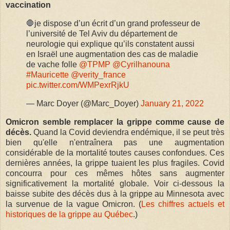
vaccination
🛑je dispose d’un écrit d’un grand professeur de
l’université de Tel Aviv du département de
neurologie qui explique qu’ils constatent aussi
en Israël une augmentation des cas de maladie
de vache folle
@TPMP
@Cyrilhanouna
#Mauricette
@verity_france
pic.twitter.com/WMPexrRjkU
— Marc Doyer (@Marc_Doyer)
January 21, 2022
Omicron semble remplacer la grippe comme cause de
décès.
Quand la Covid deviendra endémique, il se peut très
bien qu'elle n'entraînera pas une augmentation
considérable de la mortalité toutes causes confondues. Ces
dernières années, la grippe tuaient les plus fragiles. Covid
concourra pour ces mêmes hôtes sans augmenter
significativement la mortalité globale. Voir ci-dessous la
baisse subite des décès dus à la grippe au Minnesota avec
la survenue de la vague Omicron. (
Les chiffres actuels et
historiques de la grippe au Québec
.)