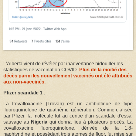
L'Alberta vient de révéler par inadvertance bidouiller les
statistiques de vaccination COVID.
Plus de la moitié des
décès parmi les nouvellement vaccinés ont été attribués
aux non-vaccinés.
Pfizer scandale 1
:
La trovafloxacine (Trovan) est un antibiotique de type
fluoroquinolone de quatrième génération. Commercialisée
par Pfizer, la molécule fut au centre d'un scandale d'essai
sauvage au
Nigeria
qui donna lieu à plusieurs procès. La
trovafloxacine, fluoroquinolone, dérivée de la 1,8-
naphtyridine et possédant trois atomes de fluor, fut mise sur