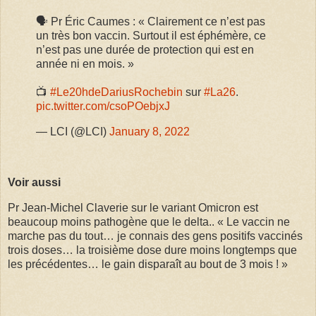
🗣️ Pr Éric Caumes : « Clairement ce n’est pas
un très bon vaccin. Surtout il est éphémère, ce
n’est pas une durée de protection qui est en
année ni en mois. »
📺
#Le20hdeDariusRochebin
sur
#La26
.
pic.twitter.com/csoPOebjxJ
— LCI (@LCI)
January 8, 2022
Voir aussi
Pr Jean-Michel Claverie sur le variant Omicron est
beaucoup moins pathogène que le delta.. « Le vaccin ne
marche pas du tout… je connais des gens positifs vaccinés
trois doses… la troisième dose dure moins longtemps que
les précédentes… le gain disparaît au bout de 3 mois ! »