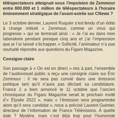
téléspectateurs atteignait sous l’impulsion de Zemmour
entre 800.000 et 1 million de téléspectateurs à l’horaire
éminemment stratégique de l’avant-soirée sur CNews ?
Le 3 octobre dernier, Laurent Ruquier s’est fendu d’un édito
à charge intitulé « Zemmour, comme un virus qui
progresse » qui se terminait ainsi : « Je l’ai eu dans mon
laboratoire pendant presque cinq ans et j’ai l’impression
que je l’ai laissé s’échapper. » Sollicité, l’animateur n’a pas
souhaité répondre aux questions du Figaro Magazine.
Consigne claire
Son passage à « On est en direct » mis à part, l’ensemble
de l’audiovisuel public a reçu une consigne claire sur Éric
Zemmour : il ne sera pas convié dans une émission
politique tant qu’il n’aura pas déclaré sa candidature.
France 2 a bien annoncé le 11 octobre que l’ancien
chroniqueur du Figaro Magazine serait le prochain invité
d’« Élysée 2022 », mais « l’émission sera programmée
alors qu’il sera candidat », nous a précisé Laurent Guimier,
directeur de l’information de France Télévisions. À quelle
date ? Mystère, mais c’est déjà trop pour l’humoriste