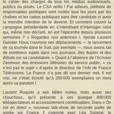
le cahier des charges de tous les médias audiovisuels,
publics ou privés. Le CSA veille ! Par ailleurs, pléthore de
responsables politiques sont invités tous les jours par les
chaînes et les radios publiques sans être candidats ni avoir
la moindre intention de le devenir. Et comment couvrir la
campagne présidentielle en s’interdisant d’interroger celui
qui, même non déclaré, en est l’épicentre depuis plusieurs
semaines ? « Regardez nos antennes !, riposte Laurent
Guimier. Nous couvrons ses déplacements — le lancement
de sa tournée dans le Sud, par exemple —, nous avons fait
de nombreux sujets dans nos journaux, des duplex et des
débats sur sa candidature. » Quant à l’absence de l’écrivain
Zemmour des émissions littéraires du service public, « ce
n’est pas le sujet » d’après le directeur de l’info de France
Télévisions. La France n’a pas dit son dernier mot, il est
vrai, ne s’était écoulé qu’à 200 000 exemplaires un mois
après sa parution !
Laurent Ruquier a ses bêtes noires, mais aussi ses
chouchous, qu’il présente à ses quelque 800 000
téléspectateurs et accessoirement contribuables. Dans « On
est en direct », nouveau talk-show de seconde partie de
soirée sur France 2 coanimé avec Léa Salamé, le