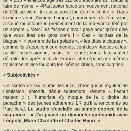
un « Zob » et encourage ses 312 000 abonnés sur Twitter à
faire de même. « #ParJupiter lance un mouvement national
de LOL activism : toi aussi, poste ton Zob ! », écrit-elle. Dans
la même veine, Aymeric Lompret, chroniqueur de l’émission,
a salué mi-octobre le prélèvement de la redevance télé par
un sonore « Merci les fachos d’avoir payé pour qu’on dise
que vous êtes des gros cons ! » Ces « soldats de la
blague », « ouvriers de la rigolade », « les têtes à claques »,
comme ils s’appellent eux-mêmes, sont des virtuoses et leur
agilité impressionne, mais le rendez-vous faussement
déjanté des après-midi de France Inter répond aux mêmes
tropismes et vise toujours les mêmes cibles, sans surprise.
« Subjectivités »
Un sketch de Guillaume Meurice, chroniqueur régulier de
l’émission, entendu début septembre, résume « l’esprit
maison » : l’humoriste s’y moque de la « droite du
panache » des jeunes adhérents LR qu’il a rencontrés au
Parc floral.
Le studio s’esclaffe au simple énoncé de la
séquence : « J’ai passé un dimanche après-midi avec
Léopold, Marie-Charlotte et Charles-Henri. »