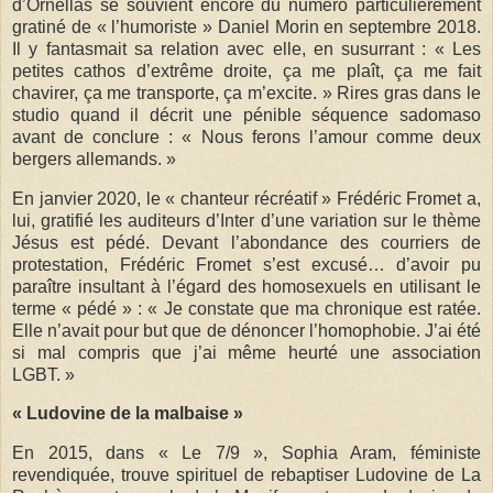
d’Ornellas se souvient encore du numéro particulièrement
gratiné de « l’humoriste » Daniel Morin en septembre 2018.
Il y fantasmait sa relation avec elle, en susurrant : « Les
petites cathos d’extrême droite, ça me plaît, ça me fait
chavirer, ça me transporte, ça m’excite. » Rires gras dans le
studio quand il décrit une pénible séquence sadomaso
avant de conclure : « Nous ferons l’amour comme deux
bergers allemands. »
En janvier 2020, le « chanteur récréatif » Frédéric Fromet a,
lui, gratifié les auditeurs d’Inter d’une variation sur le thème
Jésus est pédé. Devant l’abondance des courriers de
protestation, Frédéric Fromet s’est excusé… d’avoir pu
paraître insultant à l’égard des homosexuels en utilisant le
terme « pédé » : « Je constate que ma chronique est ratée.
Elle n’avait pour but que de dénoncer l’homophobie. J’ai été
si mal compris que j’ai même heurté une association
LGBT. »
« Ludovine de la malbaise »
En 2015, dans « Le 7/9 », Sophia Aram, féministe
revendiquée, trouve spirituel de rebaptiser Ludovine de La