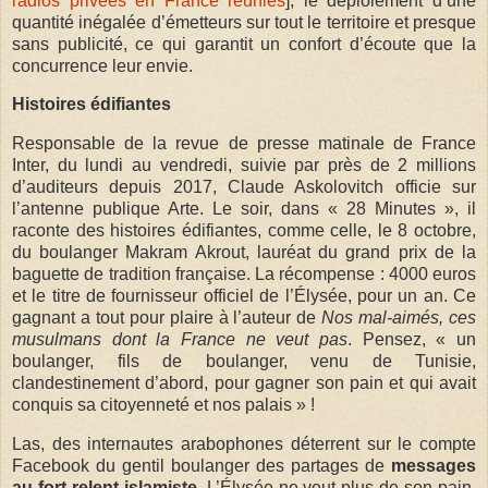
radios privées en France réunies
], le déploiement d’une
quantité inégalée d’émetteurs sur tout le territoire et presque
sans publicité, ce qui garantit un confort d’écoute que la
concurrence leur envie.
Histoires édifiantes
Responsable de la revue de presse matinale de France
Inter, du lundi au vendredi, suivie par près de 2 millions
d’auditeurs depuis 2017, Claude Askolovitch officie sur
l’antenne publique Arte. Le soir, dans « 28 Minutes », il
raconte des histoires édifiantes, comme celle, le 8 octobre,
du boulanger Makram Akrout, lauréat du grand prix de la
baguette de tradition française. La récompense : 4000 euros
et le titre de fournisseur officiel de l’Élysée, pour un an. Ce
gagnant a tout pour plaire à l’auteur de
Nos mal-aimés, ces
musulmans dont la France ne veut pas
. Pensez, « un
boulanger, fils de boulanger, venu de Tunisie,
clandestinement d’abord, pour gagner son pain et qui avait
conquis sa citoyenneté et nos palais » !
Las, des internautes arabophones déterrent sur le compte
Facebook du gentil boulanger des partages de
messages
au fort relent islamiste
. L’Élysée ne veut plus de son pain,