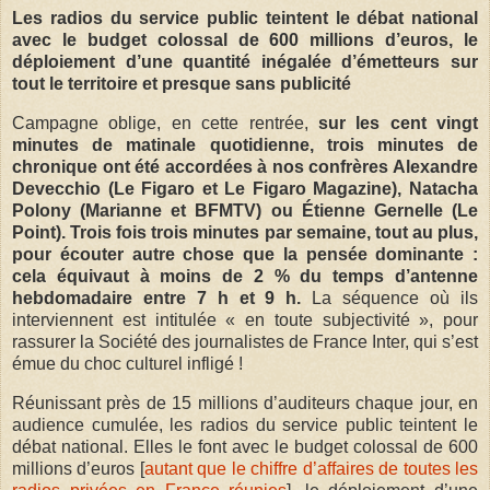
Les radios du service public teintent le débat national
avec le budget colossal de 600 millions d’euros, le
déploiement d’une quantité inégalée d’émetteurs sur
tout le territoire et presque sans publicité
Campagne oblige, en cette rentrée,
sur les cent vingt
minutes de matinale quotidienne, trois minutes de
chronique ont été accordées à nos confrères Alexandre
Devecchio (Le Figaro et Le Figaro Magazine), Natacha
Polony (Marianne et BFMTV) ou Étienne Gernelle (Le
Point). Trois fois trois minutes par semaine, tout au plus,
pour écouter autre chose que la pensée dominante :
cela équivaut à moins de 2 % du temps d’antenne
hebdomadaire entre 7 h et 9 h.
La séquence où ils
interviennent est intitulée « en toute subjectivité », pour
rassurer la Société des journalistes de France Inter, qui s’est
émue du choc culturel infligé !
Réunissant près de 15 millions d’auditeurs chaque jour, en
audience cumulée, les radios du service public teintent le
débat national. Elles le font avec le budget colossal de 600
millions d’euros [
autant que le chiffre d’affaires de toutes les