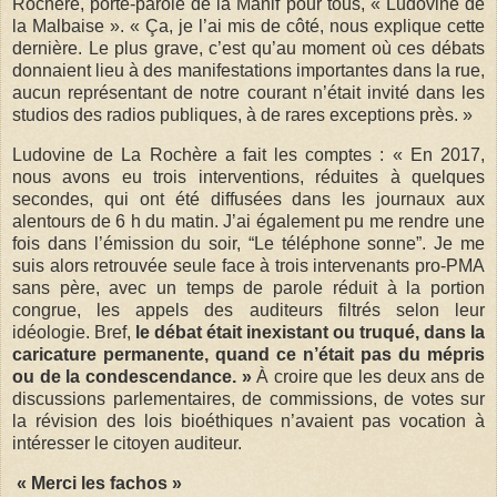
Rochère, porte-parole de la Manif pour tous, « Ludovine de
la Malbaise ». « Ça, je l’ai mis de côté, nous explique cette
dernière. Le plus grave, c’est qu’au moment où ces débats
donnaient lieu à des manifestations importantes dans la rue,
aucun représentant de notre courant n’était invité dans les
studios des radios publiques, à de rares exceptions près. »
Ludovine de La Rochère a fait les comptes : « En 2017,
nous avons eu trois interventions, réduites à quelques
secondes, qui ont été diffusées dans les journaux aux
alentours de 6 h du matin. J’ai également pu me rendre une
fois dans l’émission du soir, “Le téléphone sonne”. Je me
suis alors retrouvée seule face à trois intervenants pro-PMA
sans père, avec un temps de parole réduit à la portion
congrue, les appels des auditeurs filtrés selon leur
idéologie. Bref,
le débat était inexistant ou truqué, dans la
caricature permanente, quand ce n’était pas du mépris
ou de la condescendance. »
À croire que les deux ans de
discussions parlementaires, de commissions, de votes sur
la révision des lois bioéthiques n’avaient pas vocation à
intéresser le citoyen auditeur.
« Merci les fachos »