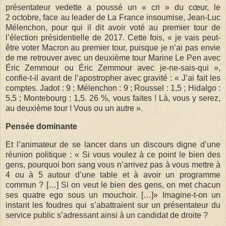
présentateur vedette a poussé un « cri » du cœur, le
2 octobre, face au leader de La France insoumise, Jean-Luc
Mélenchon, pour qui il dit avoir voté au premier tour de
l’élection présidentielle de 2017. Cette fois, « je vais peut-
être voter Macron au premier tour, puisque je n’ai pas envie
de me retrouver avec un deuxième tour Marine Le Pen avec
Éric Zemmour ou Éric Zemmour avec je-ne-sais-qui »,
confie-t-il avant de l’apostropher avec gravité : « J’ai fait les
comptes. Jadot : 9 ; Mélenchon : 9 ; Roussel : 1,5 ; Hidalgo :
5,5 ; Montebourg : 1,5. 26 %, vous faites ! Là, vous y serez,
au deuxième tour ! Vous ou un autre ».
Pensée dominante
Et l’animateur de se lancer dans un discours digne d’une
réunion politique : « Si vous voulez à ce point le bien des
gens, pourquoi bon sang vous n’arrivez pas à vous mettre à
4 ou à 5 autour d’une table et à avoir un programme
commun ? […] Si on veut le bien des gens, on met chacun
ses quatre ego sous un mouchoir. […]» Imagine-t-on un
instant les foudres qui s’abattraient sur un présentateur du
service public s’adressant ainsi à un candidat de droite ?