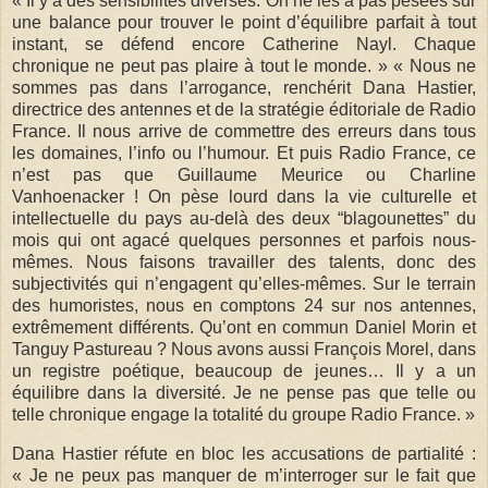
« Il y a des sensibilités diverses. On ne les a pas pesées sur
une balance pour trouver le point d’équilibre parfait à tout
instant, se défend encore Catherine Nayl. Chaque
chronique ne peut pas plaire à tout le monde. » « Nous ne
sommes pas dans l’arrogance, renchérit Dana Hastier,
directrice des antennes et de la stratégie éditoriale de Radio
France. Il nous arrive de commettre des erreurs dans tous
les domaines, l’info ou l’humour. Et puis Radio France, ce
n’est pas que Guillaume Meurice ou Charline
Vanhoenacker ! On pèse lourd dans la vie culturelle et
intellectuelle du pays au-delà des deux “blagounettes” du
mois qui ont agacé quelques personnes et parfois nous-
mêmes. Nous faisons travailler des talents, donc des
subjectivités qui n’engagent qu’elles-mêmes. Sur le terrain
des humoristes, nous en comptons 24 sur nos antennes,
extrêmement différents. Qu’ont en commun Daniel Morin et
Tanguy Pastureau ? Nous avons aussi François Morel, dans
un registre poétique, beaucoup de jeunes… Il y a un
équilibre dans la diversité. Je ne pense pas que telle ou
telle chronique engage la totalité du groupe Radio France. »
Dana Hastier réfute en bloc les accusations de partialité :
« Je ne peux pas manquer de m’interroger sur le fait que