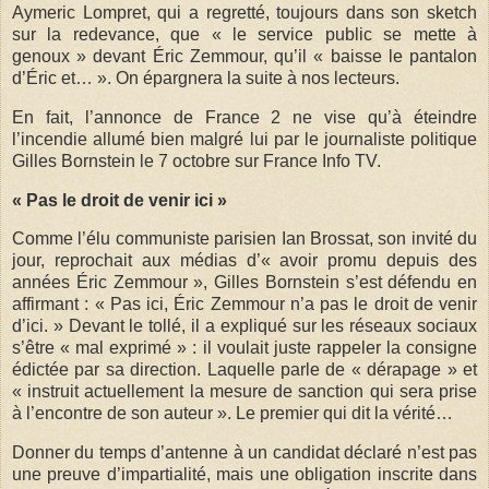
Aymeric Lompret, qui a regretté, toujours dans son sketch
sur la redevance, que « le service public se mette à
genoux » devant Éric Zemmour, qu’il « baisse le pantalon
d’Éric et… ». On épargnera la suite à nos lecteurs.
En fait, l’annonce de France 2 ne vise qu’à éteindre
l’incendie allumé bien malgré lui par le journaliste politique
Gilles Bornstein le 7 octobre sur France Info TV.
« Pas le droit de venir ici »
Comme l’élu communiste parisien Ian Brossat, son invité du
jour, reprochait aux médias d’« avoir promu depuis des
années Éric Zemmour », Gilles Bornstein s’est défendu en
affirmant : « Pas ici, Éric Zemmour n’a pas le droit de venir
d’ici. » Devant le tollé, il a expliqué sur les réseaux sociaux
s’être « mal exprimé » : il voulait juste rappeler la consigne
édictée par sa direction. Laquelle parle de « dérapage » et
« instruit actuellement la mesure de sanction qui sera prise
à l’encontre de son auteur ». Le premier qui dit la vérité…
Donner du temps d’antenne à un candidat déclaré n’est pas
une preuve d’impartialité, mais une obligation inscrite dans