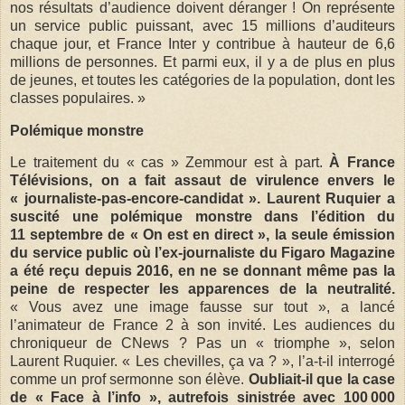
nos résultats d’audience doivent déranger ! On représente
un service public puissant, avec 15 millions d’auditeurs
chaque jour, et France Inter y contribue à hauteur de 6,6
millions de personnes. Et parmi eux, il y a de plus en plus
de jeunes, et toutes les catégories de la population, dont les
classes populaires. »
Polémique monstre
Le traitement du « cas » Zemmour est à part.
À France
Télévisions, on a fait assaut de virulence envers le
« journaliste-pas-encore-candidat ». Laurent Ruquier a
suscité une polémique monstre dans l’édition du
11 septembre de « On est en direct », la seule émission
du service public où l’ex-journaliste du Figaro Magazine
a été reçu depuis 2016, en ne se donnant même pas la
peine de respecter les apparences de la neutralité.
« Vous avez une image fausse sur tout », a lancé
l’animateur de France 2 à son invité. Les audiences du
chroniqueur de CNews ? Pas un « triomphe », selon
Laurent Ruquier. « Les chevilles, ça va ? », l’a-t-il interrogé
comme un prof sermonne son élève.
Oubliait-il que la case
de « Face à l’info », autrefois sinistrée avec 100 000