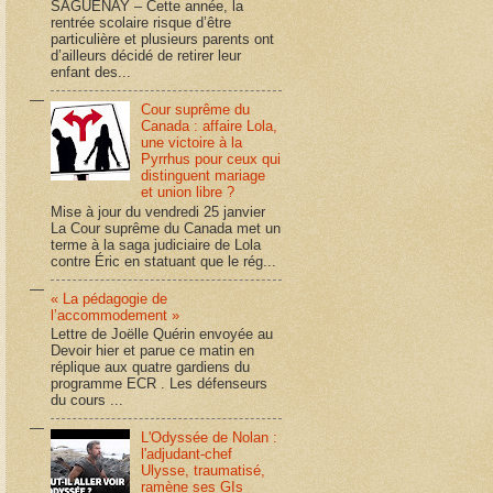
SAGUENAY – Cette année, la
rentrée scolaire risque d’être
particulière et plusieurs parents ont
d’ailleurs décidé de retirer leur
enfant des...
Cour suprême du
Canada : affaire Lola,
une victoire à la
Pyrrhus pour ceux qui
distinguent mariage
et union libre ?
Mise à jour du vendredi 25 janvier
La Cour suprême du Canada met un
terme à la saga judiciaire de Lola
contre Éric en statuant que le rég...
« La pédagogie de
l’accommodement »
Lettre de Joëlle Quérin envoyée au
Devoir hier et parue ce matin en
réplique aux quatre gardiens du
programme ECR . Les défenseurs
du cours ...
L'Odyssée de Nolan :
l'adjudant-chef
Ulysse, traumatisé,
ramène ses GIs