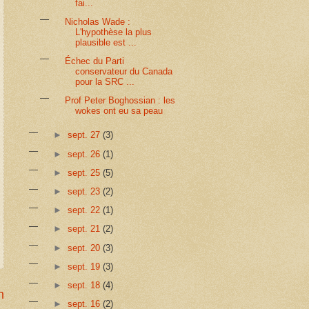
fai...
Nicholas Wade :
L'hypothèse la plus
plausible est ...
Échec du Parti
conservateur du Canada
pour la SRC ...
Prof Peter Boghossian : les
wokes ont eu sa peau
►
sept. 27
(3)
►
sept. 26
(1)
►
sept. 25
(5)
►
sept. 23
(2)
►
sept. 22
(1)
►
sept. 21
(2)
►
sept. 20
(3)
►
sept. 19
(3)
►
sept. 18
(4)
n
►
sept. 16
(2)