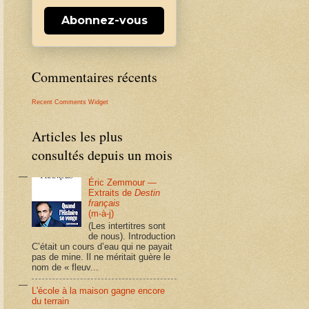
Abonnez-vous
Commentaires récents
Recent Comments Widget
Articles les plus
consultés depuis un mois
Éric Zemmour —
Extraits de
Destin
français
(m-à-j)
(Les intertitres sont
de nous). Introduction
C’était un cours d’eau qui ne payait
pas de mine. Il ne méritait guère le
nom de « fleuv...
L'école à la maison gagne encore
du terrain