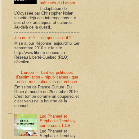
métissés du Levant
L’adaptation de
L’Odyssée par Christopher Nolan
suscite déjà des interrogations sur
ses choix artistiques et culturels.
Au-delà de la questi...
Jeu de l'été — de quoi s'agit-il ?
Mise à jour Réponse aujourd'hui 1er
septembre 2010 sur le site
http://www.liberte-quebec.ca.
Réseau Liberté-Québec (RLQ)
dévoilen...
Europe — Tant les politiques
d'assimilation « républicaines» que
celles multiculturelles ont échoué
Émission de France Culture Du
Grain à moudre du 25 octobre 2010.
C’est tombé comme un couperet, et
c’est venu de la bouche de la
chancel...
Luc Phaneuf et
Stéphanie Tremblay
sur le cours ECR
Luc Phaneuf et
Stéphanie Tremblay