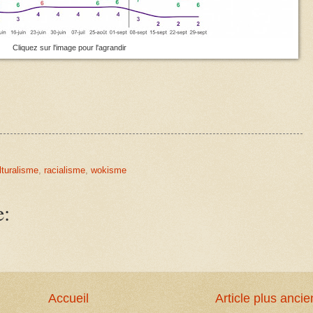
Cliquez sur l'image pour l'agrandir
lturalisme
,
racialisme
,
wokisme
e:
Accueil
Article plus ancie