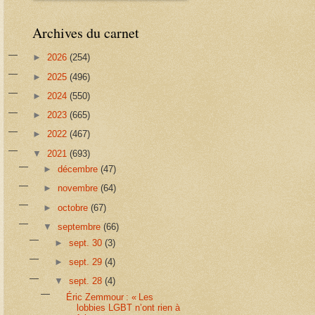
Archives du carnet
►
2026
(254)
►
2025
(496)
►
2024
(550)
►
2023
(665)
►
2022
(467)
▼
2021
(693)
►
décembre
(47)
►
novembre
(64)
►
octobre
(67)
▼
septembre
(66)
►
sept. 30
(3)
►
sept. 29
(4)
▼
sept. 28
(4)
Éric Zemmour : « Les
lobbies LGBT n’ont rien à