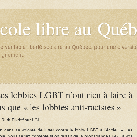
cole libre au Qué
e véritable liberté scolaire au Québec, pour une divers
eignement.
es lobbies LGBT n’ont rien à faire à
us que « les lobbies anti-racistes »
 Ruth Elkrief sur LCI.
 dans sa volonté de lutter contre le lobby LGBT à l’école : « Les
école. Vous seriez contente si on faisait de la propagande LGBT à vos