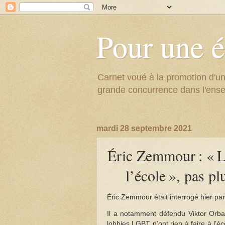
Pour une é
Carnet voué à la promotion d'un
grande concurrence dans l'ens
mardi 28 septembre 2021
Éric Zemmour : « L
l’école », pas pl
Éric Zemmour était interrogé hier par
Il a notamment défendu Viktor Orban
lobbies LGBT n’ont rien à faire à l’