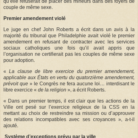
qu’elle refuserait de placer des mineurs dans des foyers de
couple de même sexe.
Premier amendement violé
Le juge en chef John Roberts a écrit dans un avis à la
majorité du tribunal que Philadelphie avait violé le premier
amendement en refusant de contracter avec les services
sociaux catholiques une fois qu’il avait appris que
l’organisation ne certifierait pas les couples de même sexe
pour adoption.
«
La clause de libre exercice du premier amendement,
applicable aux États en vertu du quatorzième amendement,
prévoit que
» le Congrès ne fera aucune loi… interdisant le
libre exercice «
de la religion
», a écrit Roberts.
« Dans un premier temps, il est clair que les actions de la
Ville ont pesé sur l’exercice religieux de la CSS en la
mettant au choix de restreindre sa mission ou d’approuver
des relations incompatibles avec ses croyances », a-t-il
ajouté.
Système d’exceptions prévu par la ville