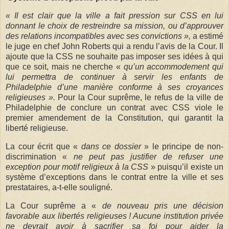
« Il est clair que la ville a fait pression sur CSS en lui
donnant le choix de restreindre sa mission, ou d’approuver
des relations incompatibles avec ses convictions »,
a estimé
le juge en chef John Roberts qui a rendu l’avis de la Cour. Il
ajoute que la CSS ne souhaite pas imposer ses idées à qui
que ce soit, mais ne cherche «
qu’un accommodement qui
lui permettra de continuer à servir les enfants de
Philadelphie d’une manière conforme à ses croyances
religieuses ».
Pour la Cour suprême, le refus de la ville de
Philadelphie de conclure un contrat avec CSS viole le
premier amendement de la Constitution, qui garantit la
liberté religieuse.
La cour écrit que «
dans ce dossier
» le principe de non-
discrimination «
ne peut pas justifier de refuser une
exception pour motif religieux à la CSS
» puisqu’il existe un
système d’exceptions dans le contrat entre la ville et ses
prestataires, a-t-elle souligné.
La Cour suprême a «
de nouveau pris une décision
favorable aux libertés religieuses ! Aucune institution privée
ne devrait avoir à sacrifier sa foi pour aider la