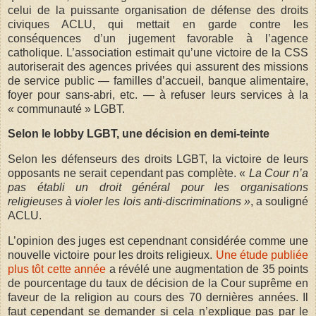
celui de la puissante organisation de défense des droits
civiques ACLU, qui mettait en garde contre les
conséquences d’un jugement favorable à l’agence
catholique. L’association estimait qu’une victoire de la CSS
autoriserait des agences privées qui assurent des missions
de service public — familles d’accueil, banque alimentaire,
foyer pour sans-abri, etc. — à refuser leurs services à la
« communauté » LGBT.
Selon le lobby LGBT, une décision en demi-teinte
Selon les défenseurs des droits LGBT, la victoire de leurs
opposants ne serait cependant pas complète. «
La Cour n’a
pas établi un droit général pour les organisations
religieuses à violer les lois anti-discriminations »
, a souligné
ACLU.
L
’opinion des juges est cependnant considérée comme une
nouvelle victoire pour les droits religieux.
Une étude publiée
plus tôt cette année
a révélé une augmentation de 35 points
de pourcentage du taux de décision de la Cour suprême en
faveur de la religion au cours des 70 dernières années.
Il
faut cependant se demander si cela n’explique pas par le