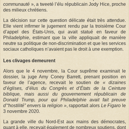
communauté
», a tweeté l’élu républicain Jody Hice, proche
des milieux chrétiens.
La décision sur cette question délicate était très attendue.
Elle vient infirmer le jugement rendu par la troisième Cour
d’appel des États-Unis, qui avait statué en faveur de
Philadelphie, estimant que la ville appliquait de manière
neutre sa politique de non-discrimination et que les services
sociaux catholiques n’avaient pas le droit à une exemption.
Les clivages demeurent
Alors que le 4 novembre, la Cour suprême examinait le
dossier, la juge Amy Coney Barrett, prenant position en
faveur de l’agence, recevait le soutien de
« dizaines
d’églises, d’élus du Congrès et d’États de la Ceinture
biblique, mais aussi du gouvernement républicain de
Donald Trump, pour qui Philadelphie avait fait preuve
d’“hostilité” envers la religion »
, rapportait alors
Le Figaro
le
3 novembre 2020.
La grande ville du Nord-Est aux mains des démocrates,
quant à elle, recevait également de nombreux soutiens, dont