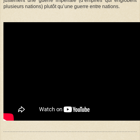
justement une guerre impériale (d’empires qui englobent
plusieurs nations) plutôt qu’une guerre entre nations.