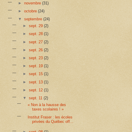
►
novembre
(31)
►
octobre
(24)
▼
septembre
(24)
►
sept. 29
(2)
►
sept. 28
(1)
►
sept. 27
(2)
►
sept. 26
(2)
►
sept. 23
(2)
►
sept. 19
(1)
►
sept. 15
(1)
►
sept. 13
(1)
►
sept. 12
(1)
▼
sept. 11
(2)
« Non à la hausse des
taxes scolaires ! »
Institut Fraser : les écoles
privées du Québec off...
►
sept. 08
(1)