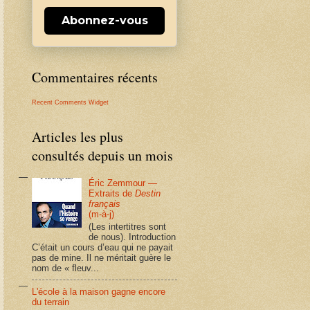
Abonnez-vous
Commentaires récents
Recent Comments Widget
Articles les plus
consultés depuis un mois
Éric Zemmour —
Extraits de
Destin
français
(m-à-j)
(Les intertitres sont
de nous). Introduction
C’était un cours d’eau qui ne payait
pas de mine. Il ne méritait guère le
nom de « fleuv...
L'école à la maison gagne encore
du terrain