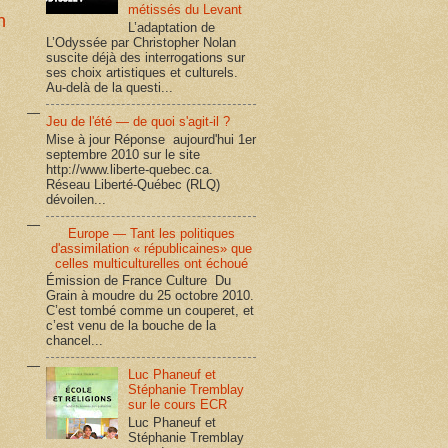
métissés du Levant
n
L’adaptation de
L’Odyssée par Christopher Nolan
suscite déjà des interrogations sur
ses choix artistiques et culturels.
Au-delà de la questi...
Jeu de l'été — de quoi s'agit-il ?
Mise à jour Réponse aujourd'hui 1er
septembre 2010 sur le site
http://www.liberte-quebec.ca.
Réseau Liberté-Québec (RLQ)
dévoilen...
Europe — Tant les politiques
d'assimilation « républicaines» que
celles multiculturelles ont échoué
Émission de France Culture Du
Grain à moudre du 25 octobre 2010.
C’est tombé comme un couperet, et
c’est venu de la bouche de la
chancel...
Luc Phaneuf et
Stéphanie Tremblay
sur le cours ECR
Luc Phaneuf et
Stéphanie Tremblay