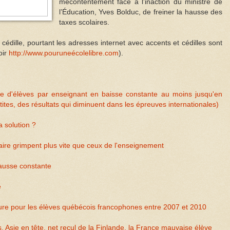
mécontentement face à l’inaction du ministre de
l’Éducation, Yves Bolduc, de freiner la hausse des
taxes scolaires.
cédille, pourtant les adresses internet avec accents et cédilles sont
oir
http://www.pouruneécolelibre.com
).
bre d'élèves par enseignant en baisse constante au moins jusqu'en
ites, des résultats qui diminuent dans les épreuves internationales)
a solution ?
ire grimpent plus vite que ceux de l'enseignement
ausse constante
e
cture pour les élèves québécois francophones entre 2007 et 2010
Asie en tête, net recul de la Finlande, la France mauvaise élève