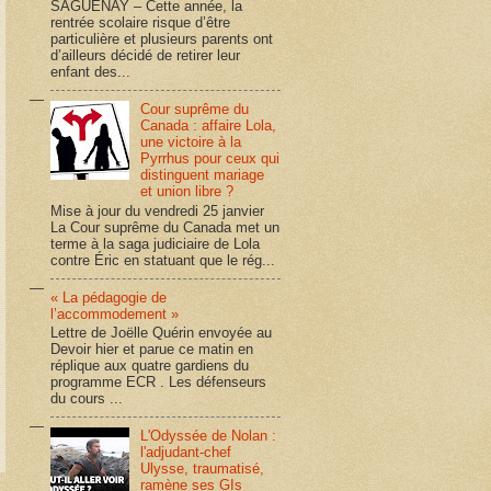
SAGUENAY – Cette année, la
rentrée scolaire risque d’être
particulière et plusieurs parents ont
d’ailleurs décidé de retirer leur
enfant des...
Cour suprême du
Canada : affaire Lola,
une victoire à la
Pyrrhus pour ceux qui
distinguent mariage
et union libre ?
Mise à jour du vendredi 25 janvier
La Cour suprême du Canada met un
terme à la saga judiciaire de Lola
contre Éric en statuant que le rég...
« La pédagogie de
l’accommodement »
Lettre de Joëlle Quérin envoyée au
Devoir hier et parue ce matin en
réplique aux quatre gardiens du
programme ECR . Les défenseurs
du cours ...
L'Odyssée de Nolan :
l'adjudant-chef
Ulysse, traumatisé,
ramène ses GIs