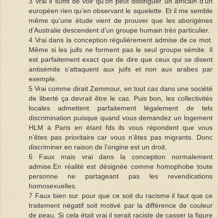
3 Vrai il suffit de voir qu’on peut distinguer un africain d’un
européen rien qu’en observant le squelette. Et il me semble
même qu’une étude vient de prouver que les aborigènes
d’Australie descendent d’un groupe humain très particulier.
4 Vrai dans la conception régulièrement admise de ce mot.
Même si les juifs ne forment pas le seul groupe sémite. Il
est parfaitement exact que de dire que ceux qui se disent
antisémite s’attaquent aux juifs et non aux arabes par
exemple.
5 Vrai comme dirait Zemmour, en tout cas dans une société
de liberté ça devrait être le cas. Puis bon, les collectivités
locales admettent parfaitement légalement de tels
discrimination puisque quand vous demandez un logement
HLM à Paris en étant fds ils vous répondent que vous
n’êtes pas prioritaire car vous n’êtes pas migrants. Donc
discriminer en raison de l’origine est un droit.
6 Faux mais vrai dans la conception normalement
admise.En réalité est désignée comme homophobe toute
personne ne partageant pas les revendications
homosexuelles.
7 Faux bien sur. pour que ce soit du racisme il faut que ce
traitement négatif soit motivé par la différence de couleur
de peau. Si cela était vrai il serait raciste de casser la figure