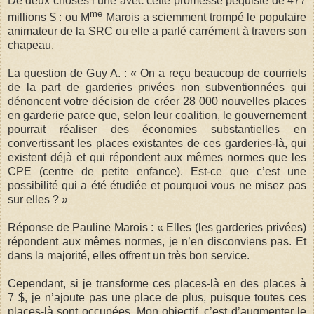
De deux choses l’une avec cette promesse péquiste de 477
me
millions $ : ou M
Marois a sciemment trompé le populaire
animateur de la SRC ou elle a parlé carrément à travers son
chapeau.
La question de Guy A. : « On a reçu beaucoup de courriels
de la part de garderies privées non subventionnées qui
dénoncent votre décision de créer 28 000 nouvelles places
en garderie parce que, selon leur coalition, le gouvernement
pourrait réaliser des économies substantielles en
convertissant les places existantes de ces garderies-là, qui
existent déjà et qui répondent aux mêmes normes que les
CPE (centre de petite enfance). Est-ce que c’est une
possibilité qui a été étudiée et pourquoi vous ne misez pas
sur elles ? »
Réponse de Pauline Marois : « Elles (les garderies privées)
répondent aux mêmes normes, je n’en disconviens pas. Et
dans la majorité, elles offrent un très bon service.
Cependant, si je transforme ces places-là en des places à
7 $, je n’ajoute pas une place de plus, puisque toutes ces
places-là sont occupées. Mon objectif, c’est d’augmenter le