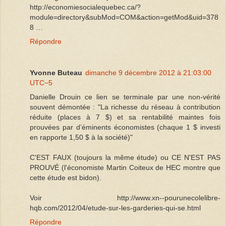
http://economiesocialequebec.ca/?
module=directory&subMod=COM&action=getMod&uid=378
8 …
Répondre
Yvonne Buteau
dimanche 9 décembre 2012 à 21:03:00
UTC−5
Danielle Drouin ce lien se terminale par une non-vérité
souvent démontée : "La richesse du réseau à contribution
réduite (places à 7 $) et sa rentabilité maintes fois
prouvées par d’éminents économistes (chaque 1 $ investi
en rapporte 1,50 $ à la société)"
C'EST FAUX (toujours la même étude) ou CE N'EST PAS
PROUVÉ (l'économiste Martin Coiteux de HEC montre que
cette étude est bidon).
Voir http://www.xn--pourunecolelibre-
hqb.com/2012/04/etude-sur-les-garderies-qui-se.html
Répondre