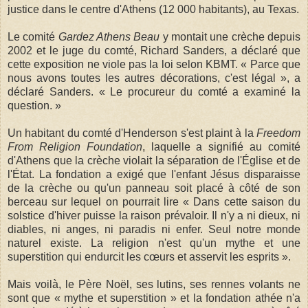
justice dans le centre d'Athens (12 000 habitants), au Texas.
Le comité
Gardez Athens Beau
y montait une crèche depuis
2002 et le juge du comté, Richard Sanders, a déclaré que
cette exposition ne viole pas la loi selon KBMT. « Parce que
nous avons toutes les autres décorations, c'est légal », a
déclaré Sanders. « Le procureur du comté a examiné la
question. »
Un habitant du comté d'Henderson s'est plaint à la
Freedom
From Religion Foundation
, laquelle a signifié au comité
d'Athens que la crèche violait la séparation de l'Église et de
l'État. La fondation a exigé que l'enfant Jésus disparaisse
de la crèche ou qu'un panneau soit placé à côté de son
berceau sur lequel on pourrait lire « Dans cette saison du
solstice d'hiver puisse la raison prévaloir. Il n'y a ni dieux, ni
diables, ni anges, ni paradis ni enfer. Seul notre monde
naturel existe. La religion n'est qu'un mythe et une
superstition qui endurcit les cœurs et asservit les esprits ».
Mais voilà, le Père Noël, ses lutins, ses rennes volants ne
sont que « mythe et superstition » et la fondation athée n'a