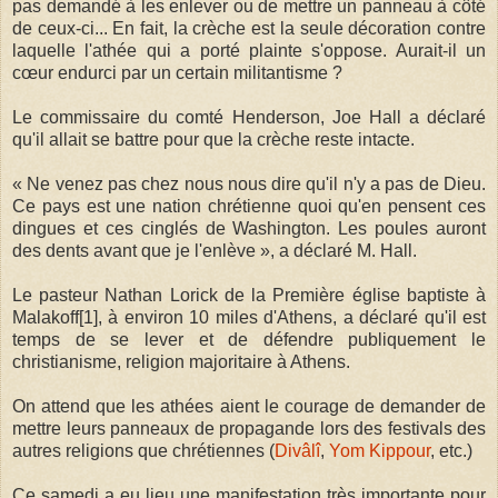
pas demandé à les enlever ou de mettre un panneau à côté
de ceux-ci... En fait, la crèche est la seule décoration contre
laquelle l'athée qui a porté plainte s'oppose. Aurait-il un
cœur endurci par un certain militantisme ?
Le commissaire du comté Henderson, Joe Hall a déclaré
qu'il allait se battre pour que la crèche reste intacte.
« Ne venez pas chez nous nous dire qu'il n'y a pas de Dieu.
Ce pays est une nation chrétienne quoi qu'en pensent ces
dingues et ces cinglés de Washington. Les poules auront
des dents avant que je l'enlève », a déclaré M. Hall.
Le pasteur Nathan Lorick de la Première église baptiste à
Malakoff[1], à environ 10 miles d'Athens, a déclaré qu'il est
temps de se lever et de défendre publiquement le
christianisme, religion majoritaire à Athens.
On attend que les athées aient le courage de demander de
mettre leurs panneaux de propagande lors des festivals des
autres religions que chrétiennes (
Divâlî
,
Yom Kippour
, etc.)
Ce samedi a eu lieu une manifestation très importante pour