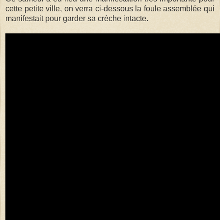
cette petite ville, on verra ci-dessous la foule assemblée qui
manifestait pour garder sa crèche intacte.