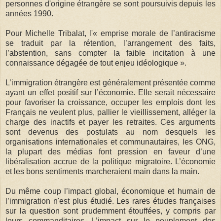
personnes d'origine étrangère se sont poursuivis depuis les
années 1990.
Pour Michelle Tribalat, l'« emprise morale de l’antiracisme
se traduit par la rétention, l’arrangement des faits,
l’abstention, sans compter la faible incitation à une
connaissance dégagée de tout enjeu idéologique ».
L’immigration étrangère est généralement présentée comme
ayant un effet positif sur l’économie. Elle serait nécessaire
pour favoriser la croissance, occuper les emplois dont les
Français ne veulent plus, pallier le vieillissement, alléger la
charge des inactifs et payer les retraites. Ces arguments
sont devenus des postulats au nom desquels les
organisations internationales et communautaires, les ONG,
la plupart des médias font pression en faveur d’une
libéralisation accrue de la politique migratoire. L’économie
et les bons sentiments marcheraient main dans la main.
Du même coup l’impact global, économique et humain de
l’immigration n'est plus étudié. Les rares études françaises
sur la question sont prudemment étouffées, y compris par
leurs commanditaires. L’impact sur le peuplement des