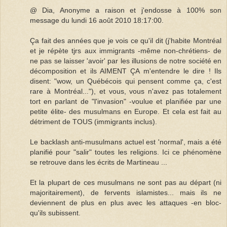
@ Dia, Anonyme a raison et j'endosse à 100% son
message du lundi 16 août 2010 18:17:00.
Ça fait des années que je vois ce qu'il dit (j'habite Montréal
et je répète tjrs aux immigrants -même non-chrétiens- de
ne pas se laisser 'avoir' par les illusions de notre société en
décomposition et ils AIMENT ÇA m'entendre le dire ! Ils
disent: "wow, un Québécois qui pensent comme ça, c'est
rare à Montréal..."), et vous, vous n'avez pas totalement
tort en parlant de "l'invasion" -voulue et planifiée par une
petite élite- des musulmans en Europe. Et cela est fait au
détriment de TOUS (immigrants inclus).
Le backlash anti-musulmans actuel est 'normal', mais a été
planifié pour "salir" toutes les religions. Ici ce phénomène
se retrouve dans les écrits de Martineau ...
Et la plupart de ces musulmans ne sont pas au départ (ni
majoritairement), de fervents islamistes... mais ils ne
deviennent de plus en plus avec les attaques -en bloc-
qu'ils subissent.