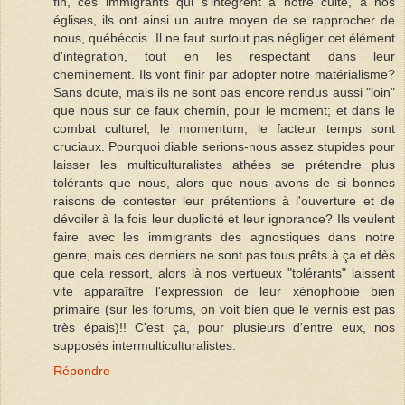
fin, ces immigrants qui s'intégrent à notre culte, à nos
églises, ils ont ainsi un autre moyen de se rapprocher de
nous, québécois. Il ne faut surtout pas négliger cet élément
d'intégration, tout en les respectant dans leur
cheminement. Ils vont finir par adopter notre matérialisme?
Sans doute, mais ils ne sont pas encore rendus aussi "loin"
que nous sur ce faux chemin, pour le moment; et dans le
combat culturel, le momentum, le facteur temps sont
cruciaux. Pourquoi diable serions-nous assez stupides pour
laisser les multiculturalistes athées se prétendre plus
tolérants que nous, alors que nous avons de si bonnes
raisons de contester leur prétentions à l'ouverture et de
dévoiler à la fois leur duplicité et leur ignorance? Ils veulent
faire avec les immigrants des agnostiques dans notre
genre, mais ces derniers ne sont pas tous prêts à ça et dès
que cela ressort, alors là nos vertueux "tolérants" laissent
vite apparaître l'expression de leur xénophobie bien
primaire (sur les forums, on voit bien que le vernis est pas
très épais)!! C'est ça, pour plusieurs d'entre eux, nos
supposés intermulticulturalistes.
Répondre