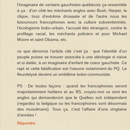
l'imaginaire de certains gauchistes québécois ça ressemble
à ça : d'un côté les méchants anglos avec Bush, Harper, la
clique, tous d'extrême droaaate et de l'autre nous les
bisounours francophones avec la culture subventionnée,
l'écologisme bobo-urbain, l'accueil des étrangers, contre le
profilage racial, les méchants policiers et pour Michael
Moore et saint Obama, etc.
ce que dénonce l'article cité c'est ça : que l'identité d'un
peuple puisse se trouver associée à une idéologie si naïve
et si datée, à un imaginaire d'enfant de coeur gauchiste. Ce
rapt et cette falsification est l'oeuvre notamment du PQ. Le
fleurdelysé devient un emblême bobo-communiste.
PS : De toutes façons : quand les francophones seront
majoritairement haïtiens et au BS, croyez-moi ce sont les
anglos qui demanderont que le Québec soit indépendant
(regardez la belgique ou les francophones sont désormais
des musulmans). Tous ça, c'est l'affaire d'une vingtaine
d'années !
Répondre