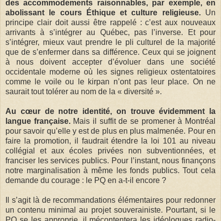
des accommodements raisonnables, par exemple, en
abolissant le cours Éthique et culture religieuse.
Un
principe clair doit aussi être rappelé : c’est aux nouveaux
arrivants à s’intégrer au Québec, pas l’inverse. Et pour
s’intégrer, mieux vaut prendre le pli culturel de la majorité
que de s’enfermer dans sa différence. Ceux qui se joignent
à nous doivent accepter d’évoluer dans une société
occidentale moderne où les signes religieux ostentatoires
comme le voile ou le kirpan n’ont pas leur place. On ne
saurait tout tolérer au nom de la « diversité ».
Au cœur de notre identité, on trouve évidemment la
langue française.
Mais il suffit de se promener à Montréal
pour savoir qu’elle y est de plus en plus malmenée. Pour en
faire la promotion, il faudrait étendre la loi 101 au niveau
collégial et aux écoles privées non subventionnées, et
franciser les services publics. Pour l’instant, nous finançons
notre marginalisation à même les fonds publics. Tout cela
demande du courage : le PQ en a-t-il encore ?
Il s’agit là de recommandations élémentaires pour redonner
un contenu minimal au projet souverainiste. Pourtant, si le
PQ se les approprie, il mécontentera les idéologues radio-