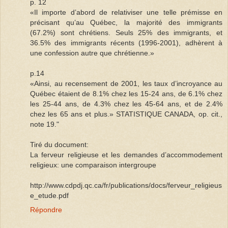
p. 12
«Il importe d’abord de relativiser une telle prémisse en
précisant qu’au Québec, la majorité des immigrants
(67.2%) sont chrétiens. Seuls 25% des immigrants, et
36.5% des immigrants récents (1996-2001), adhèrent à
une confession autre que chrétienne.»
p.14
«Ainsi, au recensement de 2001, les taux d’incroyance au
Québec étaient de 8.1% chez les 15-24 ans, de 6.1% chez
les 25-44 ans, de 4.3% chez les 45-64 ans, et de 2.4%
chez les 65 ans et plus.» STATISTIQUE CANADA, op. cit.,
note 19."
Tiré du document:
La ferveur religieuse et les demandes d’accommodement
religieux: une comparaison intergroupe
http://www.cdpdj.qc.ca/fr/publications/docs/ferveur_religieus
e_etude.pdf
Répondre