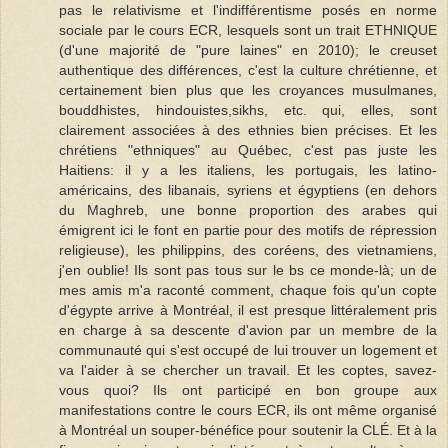
pas le relativisme et l'indifférentisme posés en norme
sociale par le cours ECR, lesquels sont un trait ETHNIQUE
(d'une majorité de "pure laines" en 2010); le creuset
authentique des différences, c'est la culture chrétienne, et
certainement bien plus que les croyances musulmanes,
bouddhistes, hindouistes,sikhs, etc. qui, elles, sont
clairement associées à des ethnies bien précises. Et les
chrétiens "ethniques" au Québec, c'est pas juste les
Haitiens: il y a les italiens, les portugais, les latino-
américains, des libanais, syriens et égyptiens (en dehors
du Maghreb, une bonne proportion des arabes qui
émigrent ici le font en partie pour des motifs de répression
religieuse), les philippins, des coréens, des vietnamiens,
j'en oublie! Ils sont pas tous sur le bs ce monde-là; un de
mes amis m'a raconté comment, chaque fois qu'un copte
d'égypte arrive à Montréal, il est presque littéralement pris
en charge à sa descente d'avion par un membre de la
communauté qui s'est occupé de lui trouver un logement et
va l'aider à se chercher un travail. Et les coptes, savez-
vous quoi? Ils ont participé en bon groupe aux
manifestations contre le cours ECR, ils ont même organisé
à Montréal un souper-bénéfice pour soutenir la CLÉ. Et à la