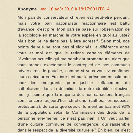
Anonyme
lundi 16 août 2010 à 18:17:00 UTC−4
Mon pari de conservateur chrétien est peut-être perdant,
mais votre pari nationaliste réactionnaire est battu
d'avance; c'est pire. Mon pari se base sur l'observation de
la sociologie en marche; le vôtre espère en quoi au juste?
Mais bon, je ne tiens pas à être agressif. Selon moi, nos
points de vue ne sont pas si éloignés; la différence entre
vous et moi est que je retiens certains éléments de
l'évolution actuelle qui me semblent prometteurs, alors que
vous prenez exactement le contrepied de nos communs
adversaires de gauche, comme si vous vouliez confirmer
leurs caricatures. Eux insistent sur la présence musulmane
chez les immigrants, pour justifier l'effacement du
catholicisme dans la définition de notre identité collective;
moi, je pointe que la majorité des non-canadiens-français
sont encore aujourd'hui chrétiens (cathos, orthodoxes,
protestants), de sorte que ceux-ci forment au bas mot 90%
de la population, selon la Commission des droits de la
personne elle-même; ce n'est pas rien !! On veut parler
d'une culture commune de convergence, qui rassemble
dans le respect de la diversité culturelle? Eh bien, ce n'est