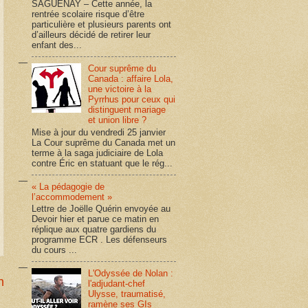
SAGUENAY – Cette année, la
rentrée scolaire risque d’être
particulière et plusieurs parents ont
d’ailleurs décidé de retirer leur
enfant des...
Cour suprême du
Canada : affaire Lola,
une victoire à la
Pyrrhus pour ceux qui
distinguent mariage
et union libre ?
Mise à jour du vendredi 25 janvier
La Cour suprême du Canada met un
terme à la saga judiciaire de Lola
contre Éric en statuant que le rég...
« La pédagogie de
l’accommodement »
Lettre de Joëlle Quérin envoyée au
Devoir hier et parue ce matin en
réplique aux quatre gardiens du
programme ECR . Les défenseurs
du cours ...
L'Odyssée de Nolan :
n
l'adjudant-chef
Ulysse, traumatisé,
ramène ses GIs