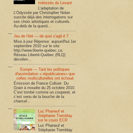
métissés du Levant
L’adaptation de
L’Odyssée par Christopher Nolan
suscite déjà des interrogations sur
ses choix artistiques et culturels.
Au-delà de la questi...
Jeu de l'été — de quoi s'agit-il ?
Mise à jour Réponse aujourd'hui 1er
septembre 2010 sur le site
http://www.liberte-quebec.ca.
Réseau Liberté-Québec (RLQ)
dévoilen...
Europe — Tant les politiques
d'assimilation « républicaines» que
celles multiculturelles ont échoué
Émission de France Culture Du
Grain à moudre du 25 octobre 2010.
C’est tombé comme un couperet, et
c’est venu de la bouche de la
chancel...
Luc Phaneuf et
Stéphanie Tremblay
sur le cours ECR
Luc Phaneuf et
Stéphanie Tremblay