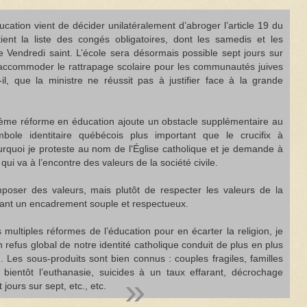
ducation vient de décider unilatéralement d’abroger l’article 19 du
ent la liste des congés obligatoires, dont les samedis et les
e Vendredi saint. L’école sera désormais possible sept jours sur
accommoder le rattrapage scolaire pour les communautés juives
-il, que la ministre ne réussit pas à justifier face à la grande
ième réforme en éducation ajoute un obstacle supplémentaire au
ole identitaire québécois plus important que le crucifix à
urquoi je proteste au nom de l'Église catholique et je demande à
qui va à l’encontre des valeurs de la société civile.
imposer des valeurs, mais plutôt de respecter les valeurs de la
offrant un encadrement souple et respectueux.
multiples réformes de l’éducation pour en écarter la religion, je
n refus global de notre identité catholique conduit de plus en plus
n. Les sous-produits sont bien connus : couples fragiles, familles
 bientôt l’euthanasie, suicides à un taux effarant, décrochage
jours sur sept, etc., etc.