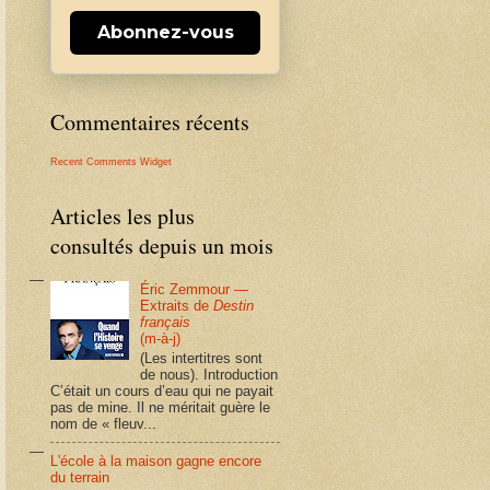
Abonnez-vous
Commentaires récents
Recent Comments Widget
Articles les plus
consultés depuis un mois
Éric Zemmour —
Extraits de
Destin
français
(m-à-j)
(Les intertitres sont
de nous). Introduction
C’était un cours d’eau qui ne payait
pas de mine. Il ne méritait guère le
nom de « fleuv...
L'école à la maison gagne encore
du terrain