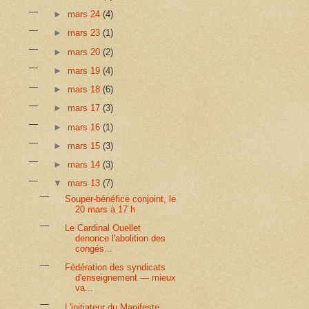
►
mars 24
(4)
►
mars 23
(1)
►
mars 20
(2)
►
mars 19
(4)
►
mars 18
(6)
►
mars 17
(3)
►
mars 16
(1)
►
mars 15
(3)
►
mars 14
(3)
▼
mars 13
(7)
Souper-bénéfice conjoint, le
20 mars à 17 h
Le Cardinal Ouellet
denonce l'abolition des
congés...
Fédération des syndicats
d'enseignement — mieux
va...
L'initiateur du Manifeste