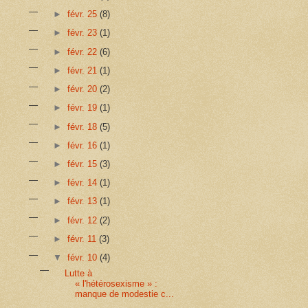
►
févr. 25
(8)
►
févr. 23
(1)
►
févr. 22
(6)
►
févr. 21
(1)
►
févr. 20
(2)
►
févr. 19
(1)
►
févr. 18
(5)
►
févr. 16
(1)
►
févr. 15
(3)
►
févr. 14
(1)
►
févr. 13
(1)
►
févr. 12
(2)
►
févr. 11
(3)
▼
févr. 10
(4)
Lutte à
« l'hétérosexisme » :
manque de modestie c...