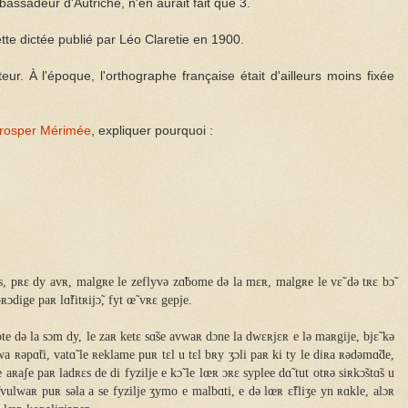
bassadeur d'Autriche, n'en aurait fait que 3.
tte dictée publié par Léo Claretie en 1900.
eur. À l'époque, l'orthographe française était d'ailleurs moins fixée
rosper Mérimée
, expliquer pourquoi :
ʀɛs, pʀɛ dy avʀ, malgʀe le zeflyvə zɑ̃bome də la mɛʀ, malgʀe le vɛ̃ də tʀɛ bɔ̃
ɔdige paʀ lɑ̃fitʀijɔ̃, fyt œ̃ vʀɛ gepje.
te də la sɔm dy, le zaʀ ketɛ sɑ̃se avwaʀ dɔne la dwɛʀjɛʀ e lə maʀgije, bjɛ̃ kə
wa ʀəpɑ̃ti, vatɑ̃ le ʀeklame puʀ tɛl u tɛl bʀy ʒɔli paʀ ki ty le diʀa ʀədəmɑ̃de,
 aʀaʃe paʀ ladʀɛs de di fyzilje e kɔ̃ le lœʀ ɔʀɛ syplee dɑ̃ tut otʀə siʀkɔ̃stɑ̃s u
̃ vulwaʀ puʀ səla a se fyzilje ʒymo e malbɑti, e də lœʀ ɛ̃fliʒe yn ʀɑkle, alɔʀ