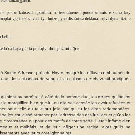
k lœʀ koʀəliʒjɔnɛʀ.
ʀ, paʀ œ̃ kɔ̃tʀəsɑ̃s ɛgzɔʀbitɑ̃, sɛ lese ɑ̃tʀene a pʀɑ̃dʀ œ̃ ʀɑto e kɛl sɛ kʀy
mɔplat vjeji. dø zalveɔl fyʀ bʀize ; ynə disɑ̃tʀi sə deklaʀa, sɥivi dynə ftizi, e
 belitʀ.
sedɑ̃ də bagaʒ, il la puʀsɥivi dɑ̃ legliz tut ɑ̃tjɛʀ.
r à Sainte-Adresse, près du Havre, malgré les effluves embaumés de
 crus, les cuisseaux de veau et les cuissots de chevreuil prodigués
qu'aient pu paraître, à côté de la somme due, les arrhes qu'étaient
 le marguillier, bien que lui ou elle soit censée les avoir refusées et
amer pour telle ou telle bru jolie par qui tu les diras redemandées,
e se les est laissé arracher par l'adresse des dits fusiliers et qu'on les
e circonstance ou pour des motifs de toute sorte. Il était infâme d'en
umeaux et malbâtis, et de leur infliger une raclée, alors qu'ils ne
issements avec leurs coreligionnaires.