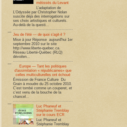
métissés du Levant
L’adaptation de
L’Odyssée par Christopher Nolan
suscite déjà des interrogations sur
ses choix artistiques et culturels.
Au-delà de la questi...
Jeu de l'été — de quoi s'agit-il ?
Mise à jour Réponse aujourd'hui 1er
septembre 2010 sur le site
http://www.liberte-quebec.ca.
Réseau Liberté-Québec (RLQ)
dévoilen...
Europe — Tant les politiques
d'assimilation « républicaines» que
celles multiculturelles ont échoué
Émission de France Culture Du
Grain à moudre du 25 octobre 2010.
C’est tombé comme un couperet, et
c’est venu de la bouche de la
chancel...
Luc Phaneuf et
Stéphanie Tremblay
sur le cours ECR
Luc Phaneuf et
Stéphanie Tremblay