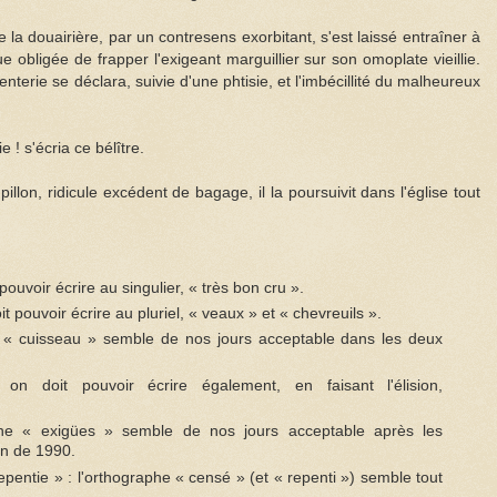
ue la douairière, par un contresens exorbitant, s'est laissé entraîner à
ue obligée de frapper l'exigeant marguillier sur son omoplate vieillie.
nterie se déclara, suivie d'une phtisie, et l'imbécillité du malheureux
 ! s'écria ce bélître.
llon, ridicule excédent de bagage, il la poursuivit dans l'église tout
pouvoir écrire au singulier, « très bon cru ».
it pouvoir écrire au pluriel, « veaux » et « chevreuils ».
he « cuisseau » semble de nos jours acceptable dans les deux
n doit pouvoir écrire également, en faisant l'élision,
phe « exigües » semble de nos jours acceptable après les
on de 1990.
 repentie » : l'orthographe « censé » (et « repenti ») semble tout