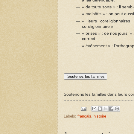
à fait défendable.
« de toute sorte » : il semb
« malbâtis » : on peut auss
« leurs coreligionnaire
coreligionnaire ».
« brisés » : de nos jours, 
correct.
« événement » : l'orthogra
Soutenez les familles
Soutenons les familles dans leurs com
Labels:
français
,
histoire