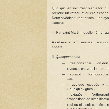
Quoi qu'il en soit, c'est bien à tort q
prendre un râteau et qu'elle s'est cr
Deux alvéoles furent brisés ; une dyse
s'accrut.
— Par saint Martin ! quelle hémorragie
À cet événement, saisissant son goupi
entière.
3. Quelques notes
« très bons crus » : on doit 
« veau... chevreuil » : on do
« cuissot » : l'orthograp
cas.
« quelque exiguës » : o
« quelqu'exiguës ».
« exiguës » : l'orthogra
propositions de simplificati
« lui ou elle soit censée...