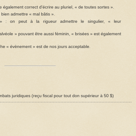
le également correct d'écrire au pluriel, « de toutes sortes ».
i bien admettre « mal bâtis ».
s » : on peut à la rigueur admettre le singulier, « leur
« alvéole » pouvant être aussi féminin, « brisées » est également
phe « évènement » est de nos jours acceptable.
bats juridiques (reçu fiscal pour tout don supérieur à 50 $)