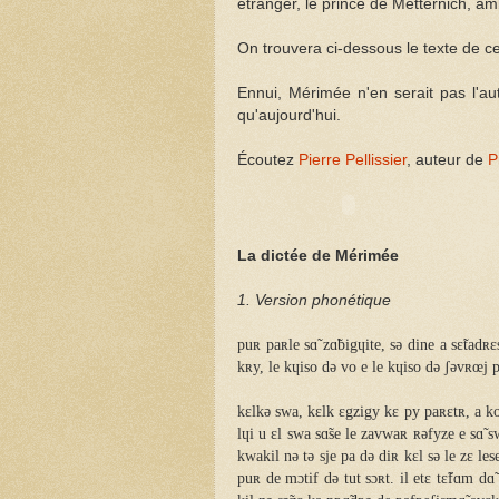
étranger, le prince de Metternich, am
On trouvera ci-dessous le texte de ce
Ennui, Mérimée n'en serait pas l'aut
qu'aujourd'hui.
Écoutez
Pierre Pellissier
, auteur de
P
La dictée de Mérimée
1. Version phonétique
puʀ paʀle sɑ̃ zɑ̃bigɥite, sə dine a sɛ̃tad
kʀy, le kɥiso də vo e le kɥiso də ʃəvʀœj pʀ
kɛlkə swa, kɛlk ɛgzigy kɛ py paʀɛtʀ, a ko
lɥi u ɛl swa sɑ̃se le zavwaʀ ʀəfyze e sɑ̃ s
kwakil nə tə sje pa də diʀ kɛl sə le zɛ lese
puʀ de mɔtif də tut sɔʀt. il etɛ tɛ̃fɑm dɑ