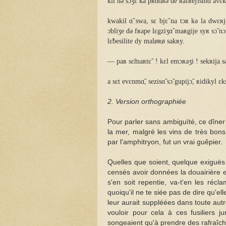
kil nə sɔ̃ʒɛ ka pʀɑ̃dʀə de ʀafʀeʃismɑ̃ avɛ
kwakil ɑ̃ swa, sɛ bjɛ̃ na tɔʀ kə la dwɛʀjɛ
ɔbliʒe də fʀape lɛgziʒɑ̃ maʀgije syʀ sɔ̃ nɔ
lɛ̃besilite dy maløʀø sakʀy.
— paʀ sɛ̃maʀtɛ̃ ! kɛl emɔʀaʒi ! sekʀija sə
a sɛt evɛnmɑ̃, sezisɑ̃ sɔ̃ gupijɔ̃, ʀidikyl ɛk
2. Version orthographiée
Pour parler sans ambiguïté, ce dîne
la mer, malgré les vins de très bons
par l'amphitryon, fut un vrai guêpier.
Quelles que soient, quelque exiguës 
censés avoir données la douairière et
s'en soit repentie, va-t'en les récl
quoiqu'il ne te siée pas de dire qu'ell
leur aurait suppléées dans toute autr
vouloir pour cela à ces fusiliers j
songeaient qu'à prendre des rafraîch