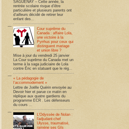
SAGUENAY – Cette année, la
rentrée scolaire risque d’être
particulière et plusieurs parents ont
d’ailleurs décidé de retirer leur
enfant des...
Cour suprême du
Canada : affaire Lola,
une victoire à la
Pyrrhus pour ceux qui
distinguent mariage
et union libre ?
Mise à jour du vendredi 25 janvier
La Cour suprême du Canada met un
terme à la saga judiciaire de Lola
contre Éric en statuant que le rég...
« La pédagogie de
l’accommodement »
Lettre de Joëlle Quérin envoyée au
Devoir hier et parue ce matin en
réplique aux quatre gardiens du
programme ECR . Les défenseurs
du cours ...
L'Odyssée de Nolan :
l'adjudant-chef
Ulysse, traumatisé,
ramène ses GIs