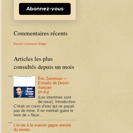
Abonnez-vous
Commentaires récents
Recent Comments Widget
Articles les plus
consultés depuis un mois
Éric Zemmour —
Extraits de
Destin
français
(m-à-j)
(Les intertitres sont
de nous). Introduction
C’était un cours d’eau qui ne payait
pas de mine. Il ne méritait guère le
nom de « fleuv...
L'école à la maison gagne encore
du terrain