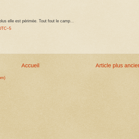
lus elle est périmée. Tout fout le camp...
0 UTC−5
Accueil
Article plus ancie
om)