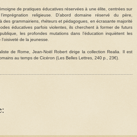
émoigne de pratiques éducatives réservées à une élite, centrées sur
 l’imprégnation religieuse. D’abord domaine réservé du père,
 à des grammairiens, rhéteurs et pédagogues, en écrasante majorité
des éducatives parfois violentes, ils cherchent à former de futurs
épublique, les profondes mutations dans l’éducation inquiètent les
 l’oisiveté de la jeunesse.
cialiste de Rome, Jean-Noël Robert dirige la collection Realia. Il est
 Romains au temps de Cicéron (Les Belles Lettres, 240 p., 23€).
e: