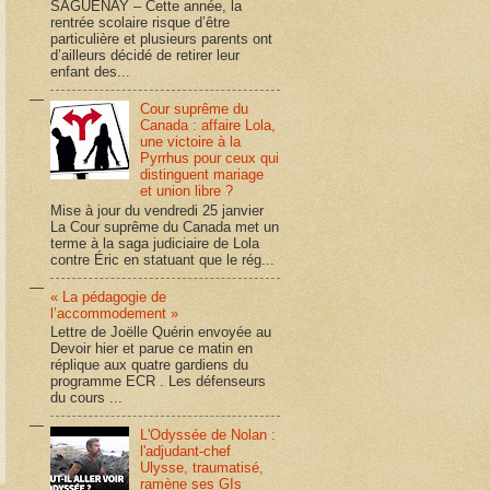
SAGUENAY – Cette année, la
rentrée scolaire risque d’être
particulière et plusieurs parents ont
d’ailleurs décidé de retirer leur
enfant des...
Cour suprême du
Canada : affaire Lola,
une victoire à la
Pyrrhus pour ceux qui
distinguent mariage
et union libre ?
Mise à jour du vendredi 25 janvier
La Cour suprême du Canada met un
terme à la saga judiciaire de Lola
contre Éric en statuant que le rég...
« La pédagogie de
l’accommodement »
Lettre de Joëlle Quérin envoyée au
Devoir hier et parue ce matin en
réplique aux quatre gardiens du
programme ECR . Les défenseurs
du cours ...
L'Odyssée de Nolan :
l'adjudant-chef
Ulysse, traumatisé,
ramène ses GIs