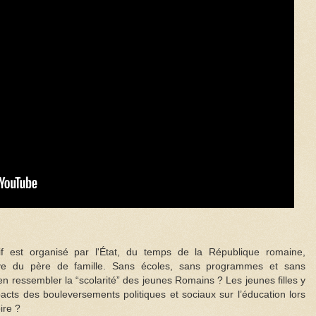
f est organisé par l'État, du temps de la République romaine,
ative du père de famille. Sans écoles, sans programmes et sans
en ressembler la “scolarité” des jeunes Romains ? Les jeunes filles y
acts des bouleversements politiques et sociaux sur l’éducation lors
ire ?