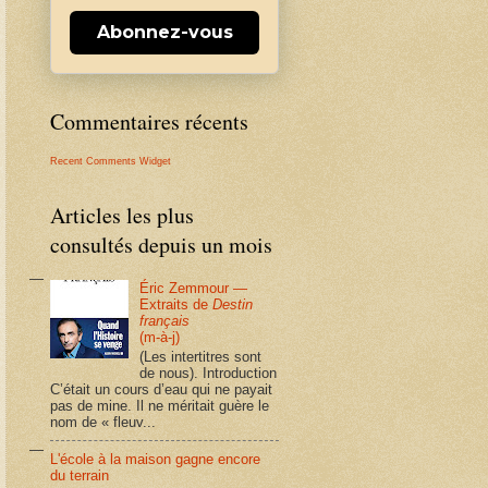
Abonnez-vous
Commentaires récents
Recent Comments Widget
Articles les plus
consultés depuis un mois
Éric Zemmour —
Extraits de
Destin
français
(m-à-j)
(Les intertitres sont
de nous). Introduction
C’était un cours d’eau qui ne payait
pas de mine. Il ne méritait guère le
nom de « fleuv...
L'école à la maison gagne encore
du terrain