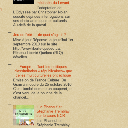
métissés du Levant
L’adaptation de
n
L’Odyssée par Christopher Nolan
suscite déjà des interrogations sur
ses choix artistiques et culturels.
Au-delà de la questi...
Jeu de l'été — de quoi s'agit-il ?
Mise à jour Réponse aujourd'hui 1er
septembre 2010 sur le site
http://www.liberte-quebec.ca.
Réseau Liberté-Québec (RLQ)
dévoilen...
Europe — Tant les politiques
d'assimilation « républicaines» que
celles multiculturelles ont échoué
Émission de France Culture Du
Grain à moudre du 25 octobre 2010.
C’est tombé comme un couperet, et
c’est venu de la bouche de la
chancel...
Luc Phaneuf et
Stéphanie Tremblay
sur le cours ECR
Luc Phaneuf et
Stéphanie Tremblay