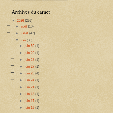
Archives du carnet
▼
2026
(256)
►
août
(10)
►
juillet
(47)
▼
juin
(30)
►
juin 30
(1)
►
juin 29
(1)
►
juin 28
(1)
►
juin 27
(1)
►
juin 25
(4)
►
juin 24
(1)
►
juin 21
(1)
►
juin 18
(1)
►
juin 17
(1)
►
juin 16
(1)