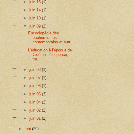
►
juin 15
(1)
►
juin 14
(1)
►
juin 10
(1)
▼
juin 09
(2)
Encyclopédie des
euphémismes
contemporains et autr...
L’éducation à l’époque de
Cicéron : éloquence,
tra...
►
juin 08
(1)
►
juin 07
(1)
►
juin 06
(1)
►
juin 05
(3)
►
juin 04
(2)
►
juin 02
(2)
►
juin 01
(2)
►
mai
(29)