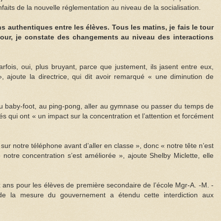
faits de la nouvelle réglementation au niveau de la socialisation.
s authentiques entre les élèves. Tous les matins, je fais le tour
jour, je constate des changements au niveau des interactions
arfois, oui, plus bruyant, parce que justement, ils jasent entre eux,
», ajoute la directrice, qui dit avoir remarqué « une diminution de
au baby-foot, au ping-pong, aller au gymnase ou passer du temps de
és qui ont « un impact sur la concentration et l’attention et forcément
 sur notre téléphone avant d’aller en classe », donc « notre tête n’est
e notre concentration s’est améliorée », ajoute Shelby Miclette, elle
x ans pour les élèves de première secondaire de l’école Mgr-A. -M. -
 de la mesure du gouvernement a étendu cette interdiction aux