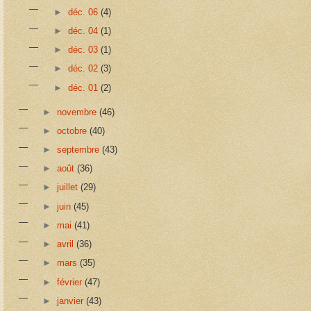
►
déc. 06
(4)
►
déc. 04
(1)
►
déc. 03
(1)
►
déc. 02
(3)
►
déc. 01
(2)
►
novembre
(46)
►
octobre
(40)
►
septembre
(43)
►
août
(36)
►
juillet
(29)
►
juin
(45)
►
mai
(41)
►
avril
(36)
►
mars
(35)
►
février
(47)
►
janvier
(43)