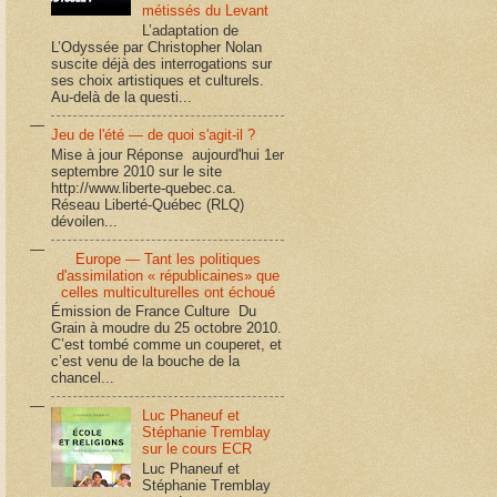
métissés du Levant
L’adaptation de
L’Odyssée par Christopher Nolan
suscite déjà des interrogations sur
ses choix artistiques et culturels.
Au-delà de la questi...
Jeu de l'été — de quoi s'agit-il ?
Mise à jour Réponse aujourd'hui 1er
septembre 2010 sur le site
http://www.liberte-quebec.ca.
Réseau Liberté-Québec (RLQ)
dévoilen...
Europe — Tant les politiques
d'assimilation « républicaines» que
celles multiculturelles ont échoué
Émission de France Culture Du
Grain à moudre du 25 octobre 2010.
C’est tombé comme un couperet, et
c’est venu de la bouche de la
chancel...
Luc Phaneuf et
Stéphanie Tremblay
sur le cours ECR
Luc Phaneuf et
Stéphanie Tremblay