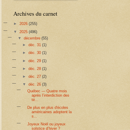
Archives du carnet
►
2026
(255)
▼
2025
(496)
▼
décembre
(55)
►
déc. 31
(1)
►
déc. 30
(1)
►
déc. 29
(1)
►
déc. 28
(1)
►
déc. 27
(2)
▼
déc. 26
(3)
Québec — Quatre mois
après l’interdiction des
té...
De plus en plus d'écoles
américaines adoptent la
s...
Joyeux Noël ou joyeux
solstice d’hiver ?