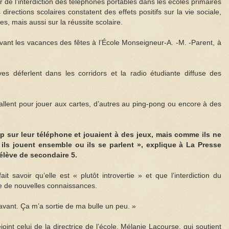
 de l’interdiction des téléphones portables dans les écoles primaires
irections scolaires constatent des effets positifs sur la vie sociale,
es, mais aussi sur la réussite scolaire.
 avant les vacances des fêtes à l’École Monseigneur-A. -M. -Parent, à
es déferlent dans les corridors et la radio étudiante diffuse des
allent pour jouer aux cartes, d’autres au ping-pong ou encore à des
p sur leur téléphone et jouaient à des jeux, mais comme ils ne
 ils jouent ensemble ou ils se parlent », explique à La Presse
lève de secondaire 5.
ait savoir qu’elle est « plutôt introvertie » et que l’interdiction du
re de nouvelles connaissances.
avant. Ça m’a sortie de ma bulle un peu. »
int celui de la directrice de l’école, Mélanie Lacourse, qui soutient