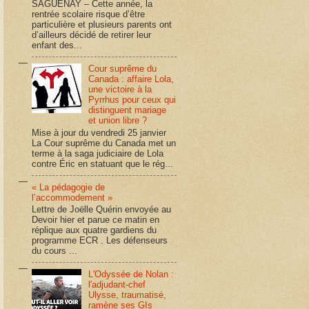
SAGUENAY – Cette année, la
rentrée scolaire risque d’être
particulière et plusieurs parents ont
d’ailleurs décidé de retirer leur
enfant des...
Cour suprême du
Canada : affaire Lola,
une victoire à la
Pyrrhus pour ceux qui
distinguent mariage
et union libre ?
Mise à jour du vendredi 25 janvier
La Cour suprême du Canada met un
terme à la saga judiciaire de Lola
contre Éric en statuant que le rég...
« La pédagogie de
l’accommodement »
Lettre de Joëlle Quérin envoyée au
Devoir hier et parue ce matin en
réplique aux quatre gardiens du
programme ECR . Les défenseurs
du cours ...
L'Odyssée de Nolan :
l'adjudant-chef
Ulysse, traumatisé,
ramène ses GIs