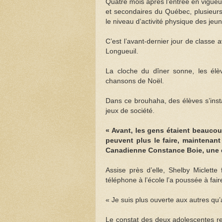
Quatre mois après l’entrée en vigueur
et secondaires du Québec, plusieurs d
le niveau d’activité physique des jeun
C’est l’avant-dernier jour de classe
Longueuil.
La cloche du dîner sonne, les élèv
chansons de Noël.
Dans ce brouhaha, des élèves s’inst
jeux de société.
« Avant, les gens étaient beaucou
peuvent plus le faire, maintenant
Canadienne Constance Boie, une é
Assise près d’elle, Shelby Miclette f
téléphone à l’école l’a poussée à fai
« Je suis plus ouverte aux autres qu’
Le constat des deux adolescentes rejo