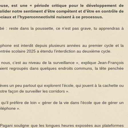
heuse, est une « période critique pour le développement de
solider notre sentiment d’être compétent et d’être en contrôle de
sociaux et l’hyperconnectivité nuisent à ce processus.
bé : reste dans la poussette, ce n’est pas grave, tu apprendras à
éphone est interdit depuis plusieurs années au premier cycle et la
rentrée scolaire 2025 a étendu l’interdiction au deuxième cycle.
nous, c’est au niveau de la surveillance », explique Jean-François
étaient regroupés dans quelques endroits communs, la tête penchée
lèves un peu partout qui explorent l’école, qui jouent à la cachette ou
notre façon de surveiller les corridors ».
u’il préfère de loin « gérer de la vie dans l’école que de gérer un
éléphone ».
. Pagani souligne que les longues heures exposées aux plateformes