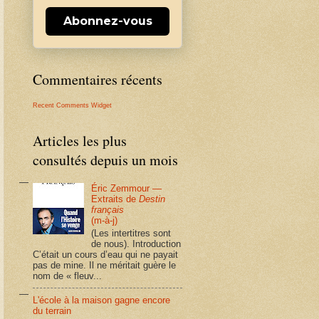
Abonnez-vous
Commentaires récents
Recent Comments Widget
Articles les plus
consultés depuis un mois
Éric Zemmour —
Extraits de
Destin
français
(m-à-j)
(Les intertitres sont
de nous). Introduction
C’était un cours d’eau qui ne payait
pas de mine. Il ne méritait guère le
nom de « fleuv...
L'école à la maison gagne encore
du terrain