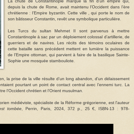
La chute de Constantinople marque la fin d’un empire qui,
depuis la chute de Rome, avait maintenu l’Occident dans l’ère
chrétienne : l’Empire byzantin. Cette ville , qui porte le nom de
son bâtisseur Constantin, revêt une symbolique particulière.
Les Turcs du sultan Mehmet II sont parvenus à mettre
Constantinople à sac par un déploiement colossal d’artillerie, de
guerriers et de navires. Les récits des témoins oculaires de
cette bataille sans précédent mettent en lumière la puissance
de l'Empire ottoman, qui parvient à faire de la basilique Sainte-
Sophie une mosquée stambouliote.
en, la prise de la ville résulte d’un long abandon, d’un délaissement
ntaient pourtant un point de contact central avec l’ennemi turc. La
ntre l’Occident chrétien et l’Orient musulman.
orien médiéviste, spécialiste de la Réforme grégorienne, est l'auteur
 est tombée
, Perrin, Paris, 2024, 372 p., 25 €, ISBN-13 : 978-