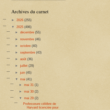
Archives du carnet
►
2026
(255)
▼
2025
(496)
►
décembre
(55)
►
novembre
(46)
►
octobre
(40)
►
septembre
(43)
►
août
(36)
►
juillet
(29)
►
juin
(45)
▼
mai
(41)
►
mai 31
(1)
►
mai 30
(2)
▼
mai 29
(2)
Professeure célèbre de
Harvard licenciée pour