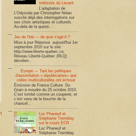
métissés du Levant
L’adaptation de
L’Odyssée par Christopher Nolan
suscite déjà des interrogations sur
ses choix artistiques et culturels.
Au-delà de la questi...
Jeu de l'été — de quoi s'agit-il ?
Mise à jour Réponse aujourd'hui 1er
septembre 2010 sur le site
http://www.liberte-quebec.ca.
Réseau Liberté-Québec (RLQ)
dévoilen...
Europe — Tant les politiques
d'assimilation « républicaines» que
celles multiculturelles ont échoué
Émission de France Culture Du
Grain à moudre du 25 octobre 2010.
C’est tombé comme un couperet, et
c’est venu de la bouche de la
chancel...
n
Luc Phaneuf et
Stéphanie Tremblay
sur le cours ECR
Luc Phaneuf et
Stéphanie Tremblay