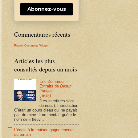
Abonnez-vous
Commentaires récents
Recent Comments Widget
Articles les plus
consultés depuis un mois
Éric Zemmour —
Extraits de
Destin
français
(m-à-j)
(Les intertitres sont
de nous). Introduction
C’était un cours d’eau qui ne payait
pas de mine. Il ne méritait guère le
nom de « fleuv...
L'école à la maison gagne encore
du terrain