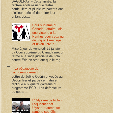
SAGUENAY – Cette année, la
rentrée scolaire risque d’être
particulière et plusieurs parents ont
d’ailleurs décidé de retirer leur
enfant des...
Cour suprême du
Canada : affaire Lola,
une victoire à la
Pyrrhus pour ceux qui
distinguent mariage
et union libre ?
Mise à jour du vendredi 25 janvier
La Cour suprême du Canada met un
terme à la saga judiciaire de Lola
contre Éric en statuant que le rég...
« La pédagogie de
l’accommodement »
Lettre de Joëlle Quérin envoyée au
Devoir hier et parue ce matin en
réplique aux quatre gardiens du
programme ECR . Les défenseurs
du cours ...
L'Odyssée de Nolan :
l'adjudant-chef
Ulysse, traumatisé,
ramène ses GIs