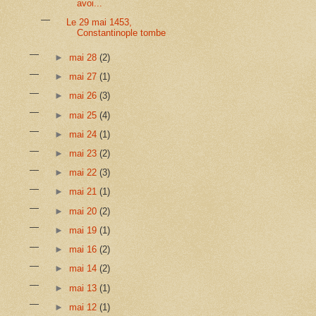
avoi...
Le 29 mai 1453,
Constantinople tombe
►
mai 28
(2)
►
mai 27
(1)
►
mai 26
(3)
►
mai 25
(4)
►
mai 24
(1)
►
mai 23
(2)
►
mai 22
(3)
►
mai 21
(1)
►
mai 20
(2)
►
mai 19
(1)
►
mai 16
(2)
►
mai 14
(2)
►
mai 13
(1)
►
mai 12
(1)