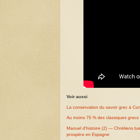
Voir aussi
La conservation du savoir grec à Con
Au moins 75 % des classiques grecs 
Manuel d'histoire (2) — Chrétiens tue
prospère en Espagne