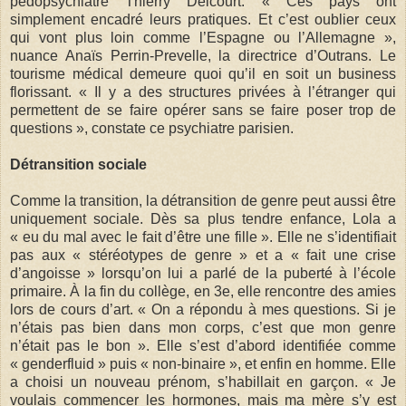
pédopsychiatre Thierry Delcourt. « Ces pays ont
simplement encadré leurs pratiques. Et c’est oublier ceux
qui vont plus loin comme l’Espagne ou l’Allemagne »,
nuance Anaïs Perrin-Prevelle, la directrice d’Outrans. Le
tourisme médical demeure quoi qu’il en soit un business
florissant. « Il y a des structures privées à l’étranger qui
permettent de se faire opérer sans se faire poser trop de
questions », constate ce psychiatre parisien.
Détransition sociale
Comme la transition, la détransition de genre peut aussi être
uniquement sociale. Dès sa plus tendre enfance, Lola a
« eu du mal avec le fait d’être une fille ». Elle ne s’identifiait
pas aux « stéréotypes de genre » et a « fait une crise
d’angoisse » lorsqu’on lui a parlé de la puberté à l’école
primaire. À la fin du collège, en 3e, elle rencontre des amies
lors de cours d’art. « On a répondu à mes questions. Si je
n’étais pas bien dans mon corps, c’est que mon genre
n’était pas le bon ». Elle s’est d’abord identifiée comme
« genderfluid » puis « non-binaire », et enfin en homme. Elle
a choisi un nouveau prénom, s’habillait en garçon. « Je
voulais commencer les hormones, mais ma mère s’y est