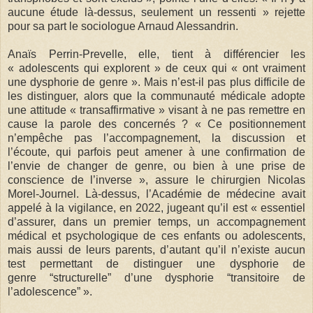
aucune étude là-dessus, seulement un ressenti » rejette
pour sa part le sociologue Arnaud Alessandrin.
Anaïs Perrin-Prevelle, elle, tient à différencier les
« adolescents qui explorent » de ceux qui « ont vraiment
une dysphorie de genre ». Mais n’est-il pas plus difficile de
les distinguer, alors que la communauté médicale adopte
une attitude « transaffirmative » visant à ne pas remettre en
cause la parole des concernés ? « Ce positionnement
n’empêche pas l’accompagnement, la discussion et
l’écoute, qui parfois peut amener à une confirmation de
l’envie de changer de genre, ou bien à une prise de
conscience de l’inverse », assure le chirurgien Nicolas
Morel-Journel. Là-dessus, l’Académie de médecine avait
appelé à la vigilance, en 2022, jugeant qu’il est « essentiel
d’assurer, dans un premier temps, un accompagnement
médical et psychologique de ces enfants ou adolescents,
mais aussi de leurs parents, d’autant qu’il n’existe aucun
test permettant de distinguer une dysphorie de
genre “structurelle” d’une dysphorie “transitoire de
l’adolescence” ».