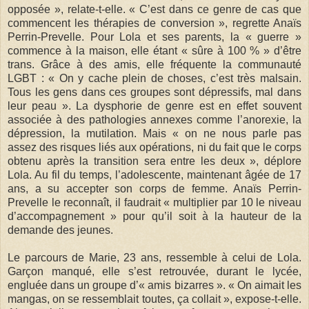
opposée », relate-t-elle. « C’est dans ce genre de cas que
commencent les thérapies de conversion », regrette Anaïs
Perrin-Prevelle. Pour Lola et ses parents, la « guerre »
commence à la maison, elle étant « sûre à 100 % » d’être
trans. Grâce à des amis, elle fréquente la communauté
LGBT : « On y cache plein de choses, c’est très malsain.
Tous les gens dans ces groupes sont dépressifs, mal dans
leur peau ». La dysphorie de genre est en effet souvent
associée à des pathologies annexes comme l’anorexie, la
dépression, la mutilation. Mais « on ne nous parle pas
assez des risques liés aux opérations, ni du fait que le corps
obtenu après la transition sera entre les deux », déplore
Lola. Au fil du temps, l’adolescente, maintenant âgée de 17
ans, a su accepter son corps de femme. Anaïs Perrin-
Prevelle le reconnaît, il faudrait « multiplier par 10 le niveau
d’accompagnement » pour qu’il soit à la hauteur de la
demande des jeunes.
Le parcours de Marie, 23 ans, ressemble à celui de Lola.
Garçon manqué, elle s’est retrouvée, durant le lycée,
engluée dans un groupe d’« amis bizarres ». « On aimait les
mangas, on se ressemblait toutes, ça collait », expose-t-elle.