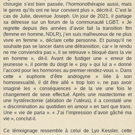
chirurgie s’est bien passée, l’hormonothérapie aussi, mais
le genre qu’ils ont ne leur convient plus », décrit-il. C’est le
cas de Julie, devenue Joseph. Un jour de 2021, il partage
sa détresse sur un forum de la communauté LGBT. « Je
regrette depuis des années d’avoir fait la transition ftm
(femme en homme, NDLR), j’en suis malheureux de ne plus
vivre en femme », déclare cette personne. Et puisqu’il ne
souhaite pas se lancer dans une détransition, car « le rendu
ne me conviendra pas », il se retrouve « bloqué dans la vie
en homme », dit-il. Avant de fustiger une « erreur de
jeunesse », il pointe du doigt le « psy » qui lui a « donné
l’accord pour les hormones au premier rendez-vous ». Dans
cette « euphorie d’être androgyne » liée à son
homosexualité, il dit être allé « trop loin », ne pas avoir
imaginé les « conséquences » de la vie une fois le
changement de sexe effectué. Après une mastectomie et
une hystérectomie (ablation de l’utérus), il a constaté une
« discrimination au quotidien en amour » en tant que trans.
Une « vie de paria ». « J’ai l’impression d’avoir gâché ma
vie », conclut-il.
Ce témoignage ressemble à celui de Lyo Kessler, cette