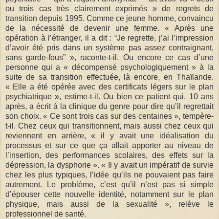
ou trois cas très clairement exprimés » de regrets de
transition depuis 1995. Comme ce jeune homme, convaincu
de la nécessité de devenir une femme. « Après une
opération à l’étranger, il a dit : “Je regrette, j’ai l’impression
d’avoir été pris dans un système pas assez contraignant,
sans garde-fous” », raconte-t-il. Ou encore ce cas d’une
personne qui a « décompensé psychologiquement » à la
suite de sa transition effectuée, là encore, en Thaïlande.
« Elle a été opérée avec des certificats légers sur le plan
psychiatrique », estime-t-il. Ou bien ce patient qui, 10 ans
après, a écrit à la clinique du genre pour dire qu’il regrettait
son choix. « Ce sont trois cas sur des centaines », tempère-
t-il. Chez ceux qui transitionnent, mais aussi chez ceux qui
reviennent en arrière, « il y avait une idéalisation du
processus et sur ce que ça allait apporter au niveau de
l’insertion, des performances scolaires, des effets sur la
dépression, la dysphorie ». « Il y avait un impératif de survie
chez les plus typiques, l’idée qu’ils ne pouvaient pas faire
autrement. Le problème, c’est qu’il n’est pas si simple
d’épouser cette nouvelle identité, notamment sur le plan
physique, mais aussi de la sexualité », relève le
professionnel de santé.