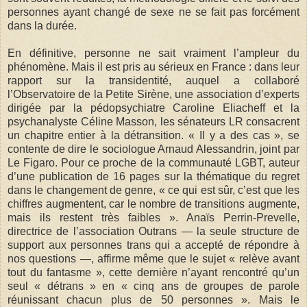
personnes ayant changé de sexe ne se fait pas forcément
dans la durée.
En définitive, personne ne sait vraiment l’ampleur du
phénomène. Mais il est pris au sérieux en France : dans leur
rapport sur la transidentité, auquel a collaboré
l’Observatoire de la Petite Sirène, une association d’experts
dirigée par la pédopsychiatre Caroline Eliacheff et la
psychanalyste Céline Masson, les sénateurs LR consacrent
un chapitre entier à la détransition. « Il y a des cas », se
contente de dire le sociologue Arnaud Alessandrin, joint par
Le Figaro. Pour ce proche de la communauté LGBT, auteur
d’une publication de 16 pages sur la thématique du regret
dans le changement de genre, « ce qui est sûr, c’est que les
chiffres augmentent, car le nombre de transitions augmente,
mais ils restent très faibles ». Anaïs Perrin-Prevelle,
directrice de l’association Outrans — la seule structure de
support aux personnes trans qui a accepté de répondre à
nos questions —, affirme même que le sujet « relève avant
tout du fantasme », cette dernière n’ayant rencontré qu’un
seul « détrans » en « cinq ans de groupes de parole
réunissant chacun plus de 50 personnes ». Mais le