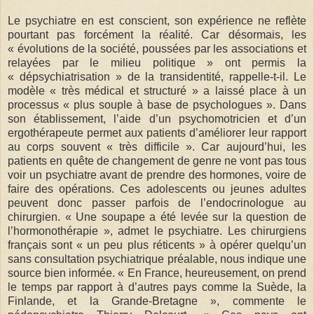
Le psychiatre en est conscient, son expérience ne reflète
pourtant pas forcément la réalité. Car désormais, les
« évolutions de la société, poussées par les associations et
relayées par le milieu politique » ont permis la
« dépsychiatrisation » de la transidentité, rappelle-t-il. Le
modèle « très médical et structuré » a laissé place à un
processus « plus souple à base de psychologues ». Dans
son établissement, l’aide d’un psychomotricien et d’un
ergothérapeute permet aux patients d’améliorer leur rapport
au corps souvent « très difficile ». Car aujourd’hui, les
patients en quête de changement de genre ne vont pas tous
voir un psychiatre avant de prendre des hormones, voire de
faire des opérations. Ces adolescents ou jeunes adultes
peuvent donc passer parfois de l’endocrinologue au
chirurgien. « Une soupape a été levée sur la question de
l’hormonothérapie », admet le psychiatre. Les chirurgiens
français sont « un peu plus réticents » à opérer quelqu’un
sans consultation psychiatrique préalable, nous indique une
source bien informée. « En France, heureusement, on prend
le temps par rapport à d’autres pays comme la Suède, la
Finlande, et la Grande-Bretagne », commente le