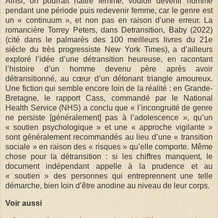
Ainsi, on pourrait naître femme, vouloir devenir homme
pendant une période puis redevenir femme, car le genre est
un « continuum », et non pas en raison d’une erreur. La
romancière Torrey Peters, dans Detransition, Baby (2022)
(cité dans le palmarès des 100 meilleurs livres du 21e
siècle du très progressiste New York Times), a d’ailleurs
exploré l’idée d’une détransition heureuse, en racontant
l’histoire d’un homme devenu père après avoir
détransitionné, au cœur d’un détonant triangle amoureux.
Une fiction qui semble encore loin de la réalité : en Grande-
Bretagne, le rapport Cass, commandé par le National
Health Service (NHS) a conclu que « l’incongruité de genre
ne persiste [généralement] pas à l’adolescence », qu’un
« soutien psychologique » et une « approche vigilante »
sont généralement recommandés au lieu d’une « transition
sociale » en raison des « risques » qu’elle comporte. Même
chose pour la détransition : si les chiffres manquent, le
document indépendant appelle à la prudence et au
« soutien » des personnes qui entreprennent une telle
démarche, bien loin d’être anodine au niveau de leur corps.
Voir aussi