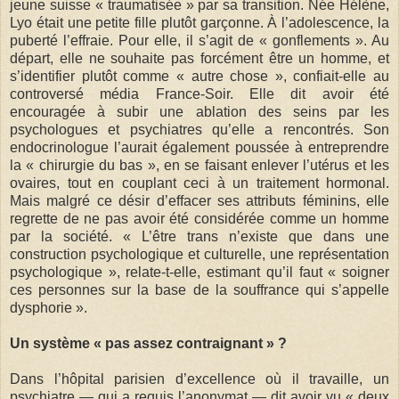
jeune suisse « traumatisée » par sa transition. Née Hélène,
Lyo était une petite fille plutôt garçonne. À l’adolescence, la
puberté l’effraie. Pour elle, il s’agit de « gonflements ». Au
départ, elle ne souhaite pas forcément être un homme, et
s’identifier plutôt comme « autre chose », confiait-elle au
controversé média France-Soir. Elle dit avoir été
encouragée à subir une ablation des seins par les
psychologues et psychiatres qu’elle a rencontrés. Son
endocrinologue l’aurait également poussée à entreprendre
la « chirurgie du bas », en se faisant enlever l’utérus et les
ovaires, tout en couplant ceci à un traitement hormonal.
Mais malgré ce désir d’effacer ses attributs féminins, elle
regrette de ne pas avoir été considérée comme un homme
par la société. « L’être trans n’existe que dans une
construction psychologique et culturelle, une représentation
psychologique », relate-t-elle, estimant qu’il faut « soigner
ces personnes sur la base de la souffrance qui s’appelle
dysphorie ».
Un système « pas assez contraignant » ?
Dans l’hôpital parisien d’excellence où il travaille, un
psychiatre — qui a requis l’anonymat — dit avoir vu « deux