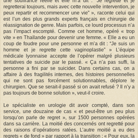
une souffrance réelle et elle m’a dit : “Je regrette et je
regretterai toujours, mais avec cette nouvelle intervention, je
peux repartir et recommencer une vie” », raconte celui qui
est l’un des plus grands experts français en chirurgie de
réassignation de genre. Mais parfois, ce lourd processus n’a
pas l’impact escompté. Comme cet homme, opéré « trop
vite » en Thaïlande pour devenir une femme. « Elle a eu un
coup de foudre pour une personne et m’a dit : “Je suis un
homme et je regrette cette vaginoplastie” » L’équipe
médicale lyonnaise accepte de l’opérer malgré plusieurs
tentatives de suicide par le passé. « Ça n’a pas suffi, la
personne a fini par se suicider. Dans certains cas, on a
affaire à des fragilités internes, des histoires personnelles
qui ne sont pas forcément solutionnables, déplore le
chirurgien. Que se serait-il passé si on avait refusé ? Il n’y a
pas toujours de bonne solution », veut-il croire.
Le spécialiste en urologie dit avoir compté, dans son
service, une douzaine de cas « et peut-être un peu plus
lorsqu’on parle de regret », sur 1500 personnes opérées
dans sa carrière. La moitié des concernés ont regretté pour
des raisons d’opérations ratées. L’autre moitié a eu des
regrets « de fond » par rapport à la transition : « Pour eux, la