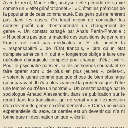
Avec le recul, Marie, elle, analyse cette période de sa vie
comme un « effet générationnel » : « C’était les prémices de
la popularité de cette communauté. Des gens qui ne rentrent
pas dans les cases. On ferait mieux de combattre les
normes plutôt que d’entreprendre un changement de
genre ». Un constat partagé par Anaïs Perrin-Prevelle :
« N’oublions pas que la majorité des transitions de genre en
France ne sont pas médicales ». Et de pointer la
« responsabilité » de l’État français, « pire qu’un état
trumpiste américain », qui a « longtemps obligé à faire une
opération chirurgicale complète pour changer d’état civil ».
Pour le psychiatre parisien, si les personnes souhaitant se
faire opérer sont « de plus en plus jeunes », celles-ci,
« voient le genre comme quelque chose de bien plus large
qu’auparavant. Il n’y a plus vraiment la problématique d’être
une femme ou d’être un homme ». Un constat partagé par le
sociologue Arnaud Alessandrin, dans sa publication sur le
regret dans les transitions, qui ne serait « que l’expression
d’un devenir de genre en débordement ». « Dans une vision
expérientielle du sexe, ce dernier est un devenir qui n’a ni
forme pure ni destination unique », écrit-il.