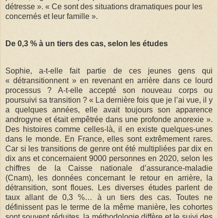
détresse ». « Ce sont des situations dramatiques pour les
concernés et leur famille ».
De 0,3 % à un tiers des cas, selon les études
Sophie, a-t-elle fait partie de ces jeunes gens qui
« détransitionnent » en revenant en arrière dans ce lourd
processus ? A-t-elle accepté son nouveau corps ou
poursuivi sa transition ? « La dernière fois que je l’ai vue, il y
a quelques années, elle avait toujours son apparence
androgyne et était empêtrée dans une profonde anorexie ».
Des histoires comme celles-là, il en existe quelques-unes
dans le monde. En France, elles sont extrêmement rares.
Car si les transitions de genre ont été multipliées par dix en
dix ans et concernaient 9000 personnes en 2020, selon les
chiffres de la Caisse nationale d’assurance-maladie
(Cnam), les données concernant le retour en arrière, la
détransition, sont floues. Les diverses études parlent de
taux allant de 0,3 %… à un tiers des cas. Toutes ne
définissent pas le terme de la même manière, les cohortes
sont souvent réduites, la méthodologie diffère et le suivi des