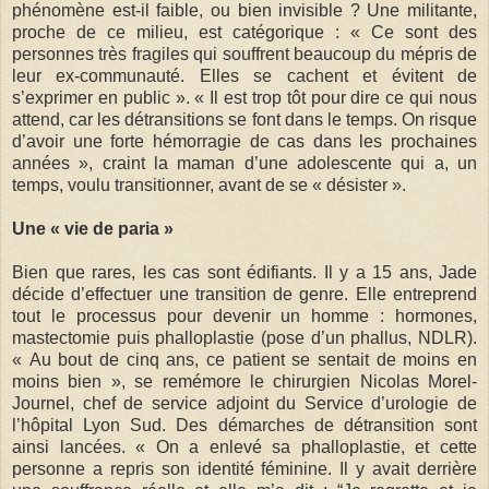
phénomène est-il faible, ou bien invisible ? Une militante,
proche de ce milieu, est catégorique : « Ce sont des
personnes très fragiles qui souffrent beaucoup du mépris de
leur ex-communauté. Elles se cachent et évitent de
s’exprimer en public ». « Il est trop tôt pour dire ce qui nous
attend, car les détransitions se font dans le temps. On risque
d’avoir une forte hémorragie de cas dans les prochaines
années », craint la maman d’une adolescente qui a, un
temps, voulu transitionner, avant de se « désister ».
Une « vie de paria »
Bien que rares, les cas sont édifiants. Il y a 15 ans, Jade
décide d’effectuer une transition de genre. Elle entreprend
tout le processus pour devenir un homme : hormones,
mastectomie puis phalloplastie (pose d’un phallus, NDLR).
« Au bout de cinq ans, ce patient se sentait de moins en
moins bien », se remémore le chirurgien Nicolas Morel-
Journel, chef de service adjoint du Service d’urologie de
l’hôpital Lyon Sud. Des démarches de détransition sont
ainsi lancées. « On a enlevé sa phalloplastie, et cette
personne a repris son identité féminine. Il y avait derrière