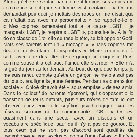
Alors qu’elle se sentait parfaitement femme, ses amies ont
commencé à critiquer sa tenue vestimentaire : « On me
demandait pourquoi je mettais des robes on me disait que
ça n’allait pas avec ma personnalité », se rappelle-t-elle.
« Mes copines ramenaient tout à la cause LGBT : je
mangeais LGBT, je respirais LGBT », poursuit-elle. À la fin
de sa classe de 1re, elle se rase la tête, se fait appeler Gaël.
Mais ses parents font un « blocage ». « Mes copines me
disaient qu’ils étaient transphobes ». Marie commence à
sortir avec une des filles de ce groupe « toxique ». Puis,
comme souvent à cet âge, l’amourette s’arrête. « Elle m’a
largué du jour au lendemain. Au bout de quelque temps, je
me suis rendu compte qu’être un garçon ne me plaisait pas
du tout », souligne la jeune femme. Pendant sa « transition
sociale », Chloé dit avoir été « sous emprise » de ses amis.
Dans le collectif de parents Ypomoni, qui s’opposent à la
transition de leurs enfants, plusieurs mères de famille ont
observé chez eux cette sujétion psychologique, via les
réseaux sociaux ou la communauté LGBT. « On est
quasiment dans une secte, avec un discours et un
vocabulaire spécifique, sauf qu’il n’y a pas de gourou. Et
tous ceux qui ne sont pas d’accord sont qualifiés de
transphobes et sont exclus », pointe l’une d’elles. « Il n’y a