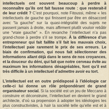
intellectuels ont souvent beaucoup à perdre à
reconnaître qu’ils ont fait fausse route : que resterait-il
de leur crédit ?
C’est pourquoi, note Fitoussi, même « les
intellectuels de gauche qui finissent par être en désaccord
avec “la gauche” sur la quasi-intégralité des sujets ne
passent jamais à droite, mais affirment plutôt vouloir rebâtir
une “vraie gauche” ». En revanche l’intellectuel n’a pas
grand-chose à perdre s’il se trompe.
À la différence d’un
entrepreneur qui fait faillite s’il fait les mauvais choix,
l’intellectuel paie rarement le prix de ses erreurs. Le
biais de confirmation, qui nous fait sélectionner des
informations allant déjà dans le sens de nos croyances,
et la douceur du déni, qui fait que notre cerveau évite au
maximum les informations désagréables, font qu’il est
très difficile à un intellectuel d’admettre avoir eu tort.
L’intellectuel est en outre prédisposé à l’idéologie car
celle-ci lui donne un rôle prépondérant de grand
organisateur social.
Si la société est un jeu de Meccano à
construire et déconstruire, l’intellectuel en devient le grand
architecte, d’où sa propension à adopter les idéologies les
plus constructivistes, à haïr la société telle qu’elle est et à