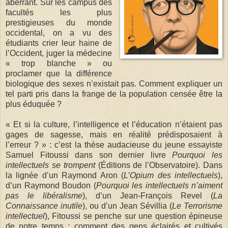
aberrant. Sur les campus des
facultés les plus
prestigieuses du monde
occidental, on a vu des
étudiants crier leur haine de
l’Occident, juger la médecine
« trop blanche » ou
proclamer que la différence
biologique des sexes n’existait pas. Comment expliquer un
tel parti pris dans la frange de la population censée être la
plus éduquée ?
« Et si la culture, l’intelligence et l’éducation n’étaient pas
gages de sagesse, mais en réalité prédisposaient à
l’erreur ? » : c’est la thèse audacieuse du jeune essayiste
Samuel Fitoussi dans son dernier livre
Pourquoi les
intellectuels se trompent
(Éditions de l’Observatoire). Dans
la lignée d’un Raymond Aron (
L’Opium des intellectuels
),
d’un Raymond Boudon (
Pourquoi les intellectuels n’aiment
pas le libéralisme
), d’un Jean-François Revel (
La
Connaissance inutile
), ou d’un Jean Sévillia (
Le Terrorisme
intellectuel
), Fitoussi se penche sur une question épineuse
de notre temps : comment des gens éclairés et cultivés