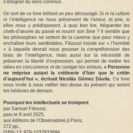
s’éloigner du sens commun.
On sort de ce livre brillant un peu découragé. Si ni la culture
ni l’intelligence ne nous préservent de l’erreur, et pire, si
elles nous y prédisposent, à quoi bon lire, fréquenter les
chefs-d’œuvre du passé et nourrir son âme ? Il semble que
les philosophes ne sortent de la caverne que pour mieux y
enchaîner leurs semblables. Fitoussi insiste sur « l’humilité
» à laquelle devrait nous pousser la compréhension des
biais de l’intelligence, mais aussi sur la nécessité de
préserver la liberté d’expression, qui permet de mettre les
idées en concurrence et de corriger les erreurs.
« Personne
ne méprise autant la crétinerie d’hier que le crétin
d’aujourd’hui », écrivait Nicolás Gómez Dávila.
Ce livre
nous invite à nous méfier des doxas du présent qui seront
les hérésies de demain.
Pourquoi les intellectuels se trompent
par Samuel Fitoussi,
paru le 9 avril 2025,
aux éditions de l'Observatoire,à Paris,
272 pp.,
ISBN-13: 979-1032933886