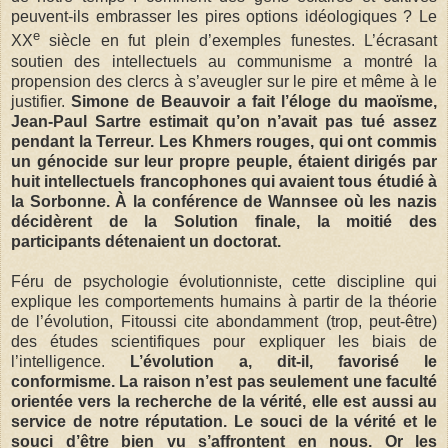
peuvent-ils embrasser les pires options idéologiques ? Le
e
XX
siècle en fut plein d’exemples funestes. L’écrasant
soutien des intellectuels au communisme a montré la
propension des clercs à s’aveugler sur le pire et même à le
justifier.
Simone de Beauvoir a fait l’éloge du maoïsme,
Jean-Paul Sartre estimait qu’on n’avait pas tué assez
pendant la Terreur. Les Khmers rouges, qui ont commis
un génocide sur leur propre peuple, étaient dirigés par
huit intellectuels francophones qui avaient tous étudié à
la Sorbonne. À la conférence de Wannsee où les nazis
décidèrent de la Solution finale, la moitié des
participants détenaient un doctorat.
Féru de psychologie évolutionniste, cette discipline qui
explique les comportements humains à partir de la théorie
de l’évolution, Fitoussi cite abondamment (trop, peut-être)
des études scientifiques pour expliquer les biais de
l’intelligence.
L’évolution a, dit-il, favorisé le
conformisme. La raison n’est pas seulement une faculté
orientée vers la recherche de la vérité, elle est aussi au
service de notre réputation. Le souci de la vérité et le
souci d’être bien vu s’affrontent en nous. Or les