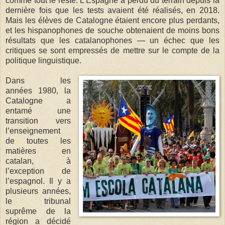
comme tout le reste. L’Espagne a perdu du terrain depuis la
dernière fois que les tests avaient été réalisés, en 2018.
Mais les élèves de Catalogne étaient encore plus perdants,
et les hispanophones de souche obtenaient de moins bons
résultats que les catalanophones — un échec que les
critiques se sont empressés de mettre sur le compte de la
politique linguistique.
Dans les
années 1980, la
Catalogne a
entamé une
transition vers
l’enseignement
de toutes les
matières en
catalan, à
l’exception de
l’espagnol. Il y a
plusieurs années,
le tribunal
suprême de la
région a décidé