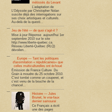
métissés du Levant
L’adaptation de
L’Odyssée par Christopher Nolan
suscite déjà des interrogations sur
ses choix artistiques et culturels.
Au-delà de la questi...
Jeu de l'été — de quoi s'agit-il ?
Mise à jour Réponse aujourd'hui 1er
septembre 2010 sur le site
http://www.liberte-quebec.ca.
Réseau Liberté-Québec (RLQ)
dévoilen...
Europe — Tant les politiques
d'assimilation « républicaines» que
celles multiculturelles ont échoué
Émission de France Culture Du
Grain à moudre du 25 octobre 2010.
C’est tombé comme un couperet, et
c’est venu de la bouche de la
chancel...
Histoire — Jules
Brunet, le vrai-faux
dernier samouraï
Ce Français a écrit
une des pages