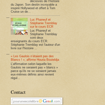
décisives de l’histoire
du Japon. Son destin incroyable a
inspiré Hollywood et offert à Tom
Cruise un de...
Luc Phaneuf et
Stéphanie Tremblay
sur le cours ECR
Luc Phaneuf et
Stéphanie Tremblay
sont deux
enseignants du cours ECR.
Stéphanie Tremblay est l'auteur d'un
livre sur l'histoire ...
« Les Gaulois n’étaient pas des
Blancs ! », affirme Houria Bouteldja
L’affirmation selon laquelle les
Gaulois ne seraient pas « blancs »
parce qu’ils ne se seraient jamais
eux-mêmes définis ainsi revient
régul...
Contact