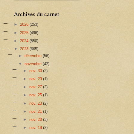
Archives du carnet
►
2026
(253)
►
2025
(496)
►
2024
(550)
▼
2023
(665)
►
décembre
(56)
▼
novembre
(42)
►
nov. 30
(2)
►
nov. 29
(1)
►
nov. 27
(2)
►
nov. 25
(1)
►
nov. 23
(2)
►
nov. 21
(1)
►
nov. 20
(3)
►
nov. 18
(2)