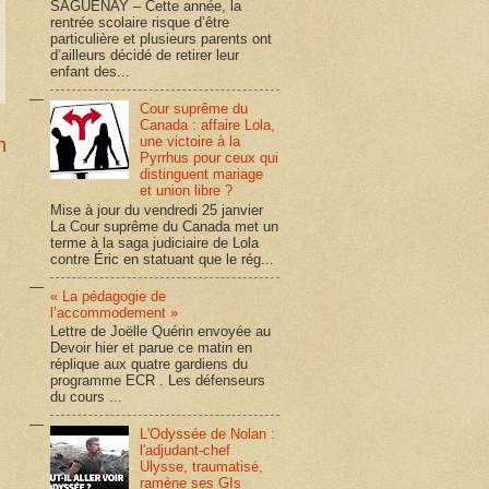
SAGUENAY – Cette année, la
rentrée scolaire risque d’être
particulière et plusieurs parents ont
d’ailleurs décidé de retirer leur
enfant des...
Cour suprême du
Canada : affaire Lola,
une victoire à la
n
Pyrrhus pour ceux qui
distinguent mariage
et union libre ?
Mise à jour du vendredi 25 janvier
La Cour suprême du Canada met un
terme à la saga judiciaire de Lola
contre Éric en statuant que le rég...
« La pédagogie de
l’accommodement »
Lettre de Joëlle Quérin envoyée au
Devoir hier et parue ce matin en
réplique aux quatre gardiens du
programme ECR . Les défenseurs
du cours ...
L'Odyssée de Nolan :
l'adjudant-chef
Ulysse, traumatisé,
ramène ses GIs