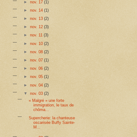
►
nov. 17
(1)
►
nov. 14
(1)
►
nov. 13
(2)
►
nov. 12
(3)
►
nov. 11
(3)
►
nov. 10
(2)
►
nov. 08
(2)
►
nov. 07
(1)
►
nov. 06
(2)
►
nov. 05
(1)
►
nov. 04
(2)
▼
nov. 03
(2)
« Malgré » une forte
immigration, le taux de
chôma...
Supercherie: la chanteuse
oscarisée Buffy Sainte-
M...