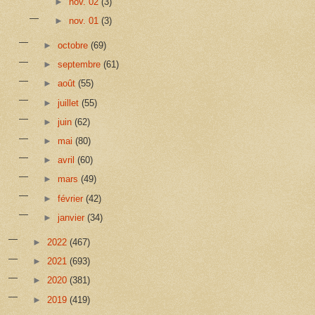
►
nov. 02
(3)
►
nov. 01
(3)
►
octobre
(69)
►
septembre
(61)
►
août
(55)
►
juillet
(55)
►
juin
(62)
►
mai
(80)
►
avril
(60)
►
mars
(49)
►
février
(42)
►
janvier
(34)
►
2022
(467)
►
2021
(693)
►
2020
(381)
►
2019
(419)