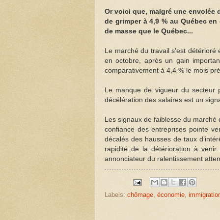
Or voici que, malgré une envolée 
de grimper à 4,9 % au Québec en 
de masse que le Québec...
Le marché du travail s’est détérior
en octobre, après un gain importa
comparativement à 4,4 % le mois pr
Le manque de vigueur du secteur pri
décélération des salaires est un sign
Les signaux de faiblesse du marché du
confiance des entreprises pointe vers
décalés des hausses de taux d’intérê
rapidité de la détérioration à veni
annonciateur du ralentissement atte
Labels:
chômage
,
économie
,
immigratio