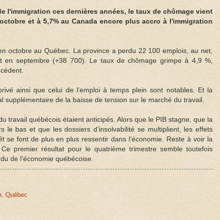
de l'immigration ces dernières années, le taux de chômage vient
octobre et à 5,7% au Canada encore plus accro à l'immigration
é en octobre au Québec. La province a perdu 22 100 emplois, au net,
nt en septembre (+38 700). Le taux de chômage grimpe à 4,9 %,
écédent.
vé ainsi que celui de l’emploi à temps plein sont notables. Et la
al supplémentaire de la baisse de tension sur le marché du travail.
 travail québécois étaient anticipés. Alors que le PIB stagne, que la
 le bas et que les dossiers d’insolvabilité se multiplient, les effets
t se font de plus en plus ressentir dans l’économie. Reste à voir la
r. Ce premier résultat pour le quatrième trimestre semble toutefois
ndu de l’économie québécoise.
n
,
Québec