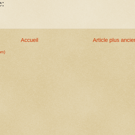
e:
Accueil
Article plus ancie
om)