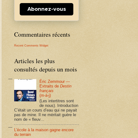
Abonnez-vous
Commentaires récents
Recent Comments Widget
Articles les plus
consultés depuis un mois
Éric Zemmour —
Extraits de
Destin
français
(m-à-j)
(Les intertitres sont
de nous). Introduction
C’était un cours d’eau qui ne payait
pas de mine. Il ne méritait guère le
nom de « fleuv...
L'école à la maison gagne encore
du terrain