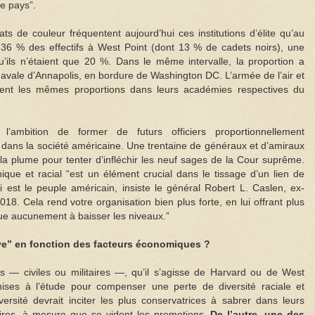
re pays”.
ats de couleur fréquentent aujourd’hui ces institutions d’élite qu’au
t 36 % des effectifs à West Point (dont 13 % de cadets noirs), une
’ils n’étaient que 20 %. Dans le même intervalle, la proportion a
avale d’Annapolis, en bordure de Washington DC. L’armée de l’air et
ement les mêmes proportions dans leurs académies respectives du
, l’ambition de former de futurs officiers proportionnellement
nt dans la société américaine. Une trentaine de généraux et d’amiraux
 la plume pour tenter d’infléchir les neuf sages de la Cour suprême.
ique et racial “est un élément crucial dans le tissage d’un lien de
ui est le peuple américain, insiste le général Robert L. Caslen, ex-
18. Cela rend votre organisation bien plus forte, en lui offrant plus
ibue aucunement à baisser les niveaux.”
tive” en fonction des facteurs économiques ?
s — civiles ou militaires —, qu’il s’agisse de Harvard ou de West
mises à l’étude pour compenser une perte de diversité raciale et
versité devrait inciter les plus conservatrices à sabrer dans leurs
ires, à mesure que se vident les promotions.
De l’autre, une des