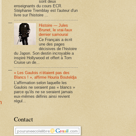
sont deux
enseignants du cours ECR.
Stéphanie Tremblay est l'auteur d'un
livre sur l'histoire ...
Histoire — Jules
Brunet, le vrai-faux
dernier samouraï
Ce Français a écrit
une des pages
décisives de l’histoire
du Japon. Son destin incroyable a
inspiré Hollywood et offert à Tom
Cruise un de...
« Les Gaulois n’étaient pas des
Blancs ! », affirme Houria Bouteldja
L’affirmation selon laquelle les
Gaulois ne seraient pas « blancs »
parce qu’ils ne se seraient jamais
eux-mêmes définis ainsi revient
régul...
n
Contact