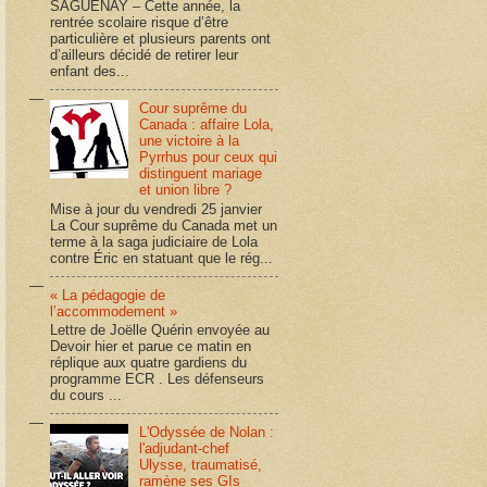
SAGUENAY – Cette année, la
rentrée scolaire risque d’être
particulière et plusieurs parents ont
d’ailleurs décidé de retirer leur
enfant des...
Cour suprême du
Canada : affaire Lola,
une victoire à la
Pyrrhus pour ceux qui
distinguent mariage
et union libre ?
Mise à jour du vendredi 25 janvier
La Cour suprême du Canada met un
terme à la saga judiciaire de Lola
contre Éric en statuant que le rég...
« La pédagogie de
l’accommodement »
Lettre de Joëlle Quérin envoyée au
Devoir hier et parue ce matin en
réplique aux quatre gardiens du
programme ECR . Les défenseurs
du cours ...
L'Odyssée de Nolan :
l'adjudant-chef
Ulysse, traumatisé,
ramène ses GIs