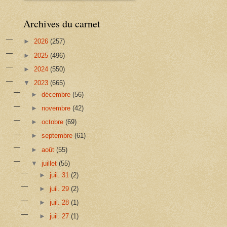
Archives du carnet
►
2026
(257)
►
2025
(496)
►
2024
(550)
▼
2023
(665)
►
décembre
(56)
►
novembre
(42)
►
octobre
(69)
►
septembre
(61)
►
août
(55)
▼
juillet
(55)
►
juil. 31
(2)
►
juil. 29
(2)
►
juil. 28
(1)
►
juil. 27
(1)