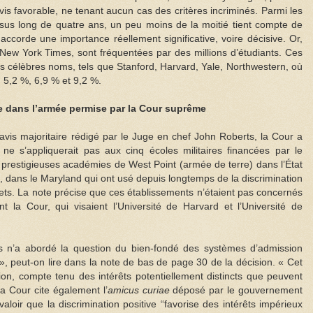
vis favorable, ne tenant aucun cas des critères incriminés. Parmi les
ursus long de quatre ans, un peu moins de la moitié tient compte de
 accorde une importance réellement significative, voire décisive. Or,
 New York Times, sont fréquentées par des millions d’étudiants. Ces
us célèbres noms, tels que Stanford, Harvard, Yale, Northwestern, où
 5,2 %, 6,9 % et 9,2 %.
ve dans l’armée permise par la Cour suprême
vis majoritaire rédigé par le Juge en chef John Roberts, la Cour a
 ne s’appliquerait pas aux cinq écoles militaires financées par le
 prestigieuses académies de West Point (armée de terre) dans l’État
, dans le Maryland qui ont usé depuis longtemps de la discrimination
adets. La note précise que ces établissements n’étaient pas concernés
t la Cour, qui visaient l’Université de Harvard et l’Université de
res n’a abordé la question du bien-fondé des systèmes d’admission
», peut-on lire dans la note de bas de page 30 de la décision. « Cet
ion, compte tenu des intérêts potentiellement distincts que peuvent
La Cour cite également l’
amicus curiae
déposé par le gouvernement
 valoir que la discrimination positive “favorise des intérêts impérieux