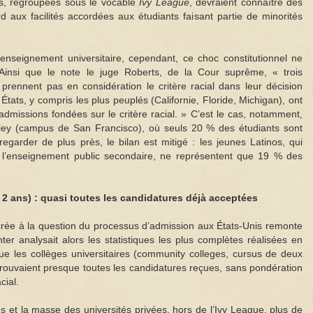
es, regroupées sous le vocable
Ivy League
, devraient connaître des
 aux facilités accordées aux étudiants faisant partie de minorités
enseignement universitaire, cependant, ce choc constitutionnel ne
Ainsi que le note le juge Roberts, de la Cour suprême, « trois
 prennent pas en considération le critère racial dans leur décision
 États, y compris les plus peuplés (Californie, Floride, Michigan), ont
admissions fondées sur le critère racial. » C’est le cas, notamment,
keley (campus de San Francisco), où seuls 20 % des étudiants sont
egarder de plus près, le bilan est mitigé : les jeunes Latinos, qui
s l’enseignement public secondaire, ne représentent que 19 % des
 2 ans) : quasi toutes les candidatures déjà acceptées
rée à la question du processus d’admission aux États-Unis remonte
er analysait alors les statistiques les plus complètes réalisées en
que les collèges universitaires (community colleges, cursus de deux
prouvaient presque toutes les candidatures reçues, sans pondération
acial.
es et la masse des universités privées, hors de l’Ivy League, plus de