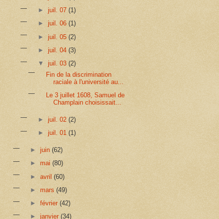
►
juil. 07
(1)
►
juil. 06
(1)
►
juil. 05
(2)
►
juil. 04
(3)
▼
juil. 03
(2)
Fin de la discrimination
raciale à l'université au...
Le 3 juillet 1608, Samuel de
Champlain choisissait...
►
juil. 02
(2)
►
juil. 01
(1)
►
juin
(62)
►
mai
(80)
►
avril
(60)
►
mars
(49)
►
février
(42)
►
janvier
(34)