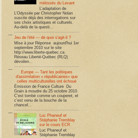
métissés du Levant
L’adaptation de
L’Odyssée par Christopher Nolan
suscite déjà des interrogations sur
ses choix artistiques et culturels.
Au-delà de la questi...
Jeu de l'été — de quoi s'agit-il ?
Mise à jour Réponse aujourd'hui 1er
septembre 2010 sur le site
http://www.liberte-quebec.ca.
Réseau Liberté-Québec (RLQ)
dévoilen...
Europe — Tant les politiques
d'assimilation « républicaines» que
celles multiculturelles ont échoué
Émission de France Culture Du
Grain à moudre du 25 octobre 2010.
C’est tombé comme un couperet, et
c’est venu de la bouche de la
chancel...
Luc Phaneuf et
Stéphanie Tremblay
sur le cours ECR
Luc Phaneuf et
Stéphanie Tremblay