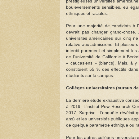
prestigieuses universités américain
bouleversements sensibles, eu égard
ethniques et raciales.
Pour une majorité de candidats à l’
devrait pas changer grand-chose. 
universités américaines sur cinq ne
relative aux admissions. Et plusieurs
interdit purement et simplement les 
de l’université de Californie à Ber
« caucasiens » (blancs). Mais, à y r
constituent 55 % des effectifs dan
étudiants sur le campus.
Collèges universitaires (cursus de
La dernière étude exhaustive consac
à 2019. L’institut Pew Research Cent
2017. Surprise : l’enquête révélait 
ans) et les universités publiques ap
de quelque paramètre ethnique ou r
Pour les autres collèges universitair