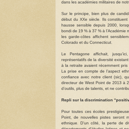
dans les académies militaires de not
Sur le principe, bien plus de candid
début du XXe siècle. Ils constituen
hausse sensible depuis 2000, lorsqu
bondi de 19 % à 37 % à l’Académie n
les garde-côtes affichent sensibl
Colorado et du Connecticut.
Le Pentagone affichait, jusqu’ici
représentatifs de la diversité exista
à la retraite avaient récemment pris
La prise en compte de l’aspect ethn
confiance avec notre client (sic), q
directeur de West Point de 2013 à 20
d’outils, plus de talents, et ne contr
Repli sur la discrimination “posi
Pour toutes ces écoles prestigieuse
Point, de nouvelles pistes seront 
ethnique. D’un côté, la perte de di
départements d’études latines et no