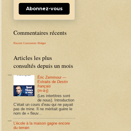
Abonnez-vous
Commentaires récents
Recent Comments Widget
Articles les plus
consultés depuis un mois
Éric Zemmour —
Extraits de
Destin
français
(m-à-j)
(Les intertitres sont
de nous). Introduction
C’était un cours d’eau qui ne payait
pas de mine. Il ne méritait guère le
nom de « fleuv...
L'école à la maison gagne encore
du terrain