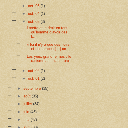
►
oct. 05
(1)
►
oct. 04
(1)
▼
oct. 03
(3)
Loretta et le droit en tant
qu’homme d’avoir des
b...
« Ici il n’y a que des noirs
et des arabes […] on ...
Les yeux grand fermés : le
racisme anti-blanc n'ex...
►
oct. 02
(1)
►
oct. 01
(2)
►
septembre
(35)
►
août
(35)
►
juillet
(34)
►
juin
(45)
►
mai
(47)
►
avril
(30)