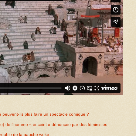
peuvent-ils plus faire un spectacle comique ?
ée) de l'homme « enceint » dénoncée par des féministes
trouble de la gauche woke