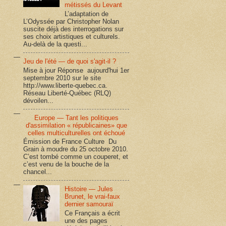
métissés du Levant
L’adaptation de
L’Odyssée par Christopher Nolan
suscite déjà des interrogations sur
ses choix artistiques et culturels.
Au-delà de la questi...
Jeu de l'été — de quoi s'agit-il ?
Mise à jour Réponse aujourd'hui 1er
septembre 2010 sur le site
http://www.liberte-quebec.ca.
Réseau Liberté-Québec (RLQ)
dévoilen...
Europe — Tant les politiques
d'assimilation « républicaines» que
celles multiculturelles ont échoué
Émission de France Culture Du
Grain à moudre du 25 octobre 2010.
C’est tombé comme un couperet, et
c’est venu de la bouche de la
chancel...
Histoire — Jules
Brunet, le vrai-faux
dernier samouraï
Ce Français a écrit
une des pages