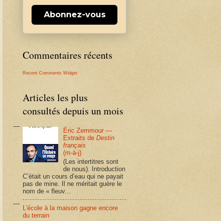
Abonnez-vous
Commentaires récents
Recent Comments Widget
Articles les plus
consultés depuis un mois
Éric Zemmour —
Extraits de
Destin
français
(m-à-j)
(Les intertitres sont
de nous). Introduction
C’était un cours d’eau qui ne payait
pas de mine. Il ne méritait guère le
nom de « fleuv...
L'école à la maison gagne encore
du terrain