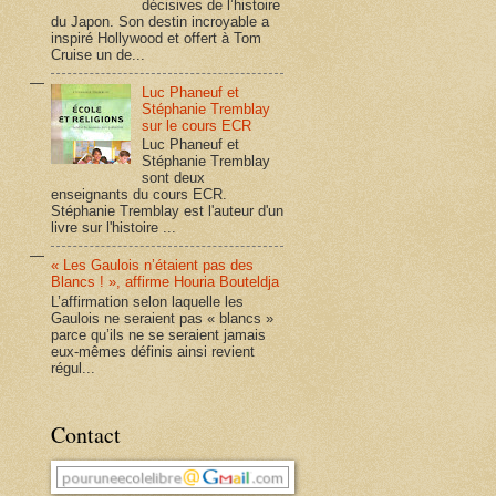
décisives de l’histoire
du Japon. Son destin incroyable a
inspiré Hollywood et offert à Tom
Cruise un de...
Luc Phaneuf et
Stéphanie Tremblay
sur le cours ECR
Luc Phaneuf et
Stéphanie Tremblay
sont deux
enseignants du cours ECR.
Stéphanie Tremblay est l'auteur d'un
livre sur l'histoire ...
« Les Gaulois n’étaient pas des
Blancs ! », affirme Houria Bouteldja
L’affirmation selon laquelle les
Gaulois ne seraient pas « blancs »
parce qu’ils ne se seraient jamais
eux-mêmes définis ainsi revient
régul...
Contact