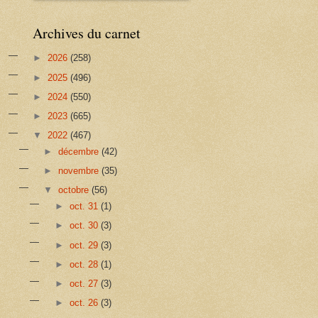
Archives du carnet
►
2026
(258)
►
2025
(496)
►
2024
(550)
►
2023
(665)
▼
2022
(467)
►
décembre
(42)
►
novembre
(35)
▼
octobre
(56)
►
oct. 31
(1)
►
oct. 30
(3)
►
oct. 29
(3)
►
oct. 28
(1)
►
oct. 27
(3)
►
oct. 26
(3)