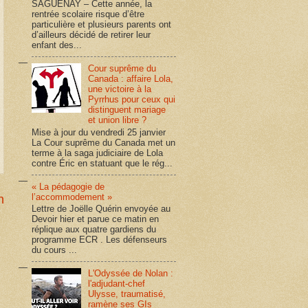
SAGUENAY – Cette année, la
rentrée scolaire risque d’être
particulière et plusieurs parents ont
d’ailleurs décidé de retirer leur
enfant des...
Cour suprême du
Canada : affaire Lola,
une victoire à la
Pyrrhus pour ceux qui
distinguent mariage
et union libre ?
Mise à jour du vendredi 25 janvier
La Cour suprême du Canada met un
terme à la saga judiciaire de Lola
contre Éric en statuant que le rég...
« La pédagogie de
l’accommodement »
n
Lettre de Joëlle Quérin envoyée au
Devoir hier et parue ce matin en
réplique aux quatre gardiens du
programme ECR . Les défenseurs
du cours ...
L'Odyssée de Nolan :
l'adjudant-chef
Ulysse, traumatisé,
ramène ses GIs