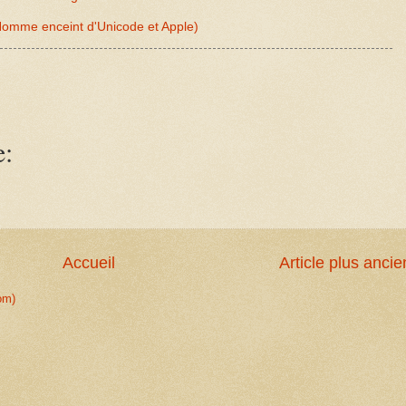
L'Homme enceint d'Unicode et Apple)
e:
Accueil
Article plus ancie
om)