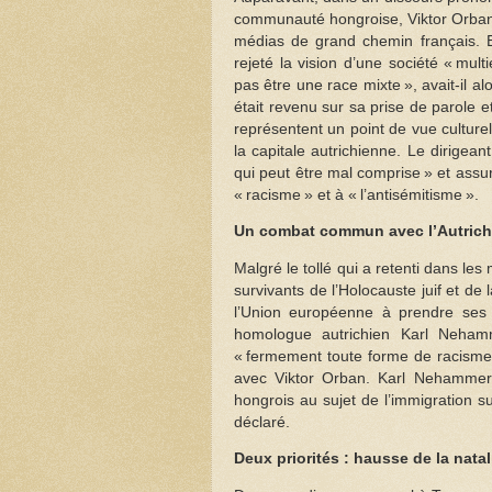
communauté hongroise, Viktor Orban 
médias de grand chemin français. E
rejeté la vision d’une société « mu
pas être une race mixte », avait-il a
était revenu sur sa prise de parole 
représentent un point de vue culturel,
la capitale autrichienne. Le dirigeant
qui peut être mal comprise » et ass
« racisme » et à « l’antisémitisme ».
Un combat commun avec l’Autric
Malgré le tollé qui a retenti dans le
survivants de l’Holocauste juif et d
l’Union européenne à prendre ses 
homologue autrichien Karl Neham
« fermement toute forme de racisme e
avec Viktor Orban. Karl Nehammer 
hongrois au sujet de l’immigration s
déclaré.
Deux priorités : hausse de la natal