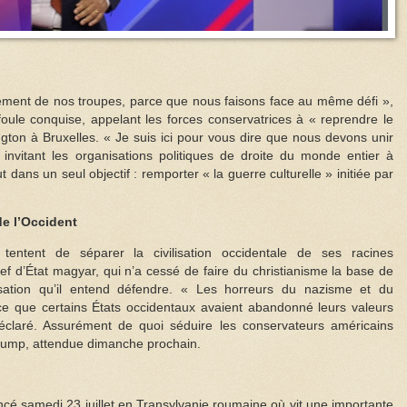
ent de nos troupes, parce que nous faisons face au même défi »,
oule conquise, appelant les forces conservatrices à « reprendre le
ngton à Bruxelles. « Je suis ici pour vous dire que nous devons unir
, invitant les organisations politiques de droite du monde entier à
t dans un seul objectif : remporter « la guerre culturelle » initiée par
de l’Occident
 tentent de séparer la civilisation occidentale de ses racines
ef d’État magyar, qui n’a cessé de faire du christianisme la base de
lisation qu’il entend défendre. « Les horreurs du nazisme et du
 que certains États occidentaux avaient abandonné leurs valeurs
déclaré. Assurément de quoi séduire les conservateurs américains
Trump, attendue dimanche prochain.
cé samedi 23 juillet en Transylvanie roumaine où vit une importante