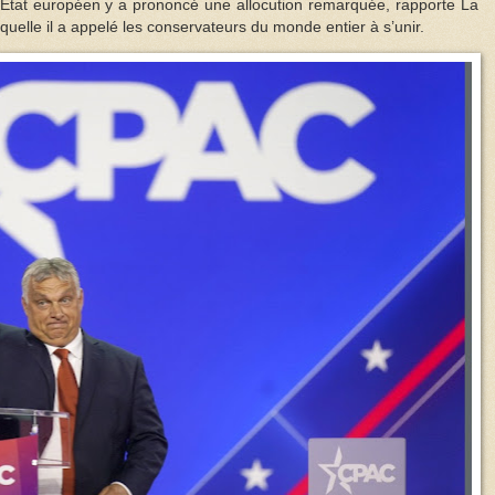
’État européen y a prononcé une allocution remarquée, rapporte La
uelle il a appelé les conservateurs du monde entier à s’unir.