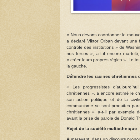
« Nous devons coordonner le mouvem
a déclaré Viktor Orban devant une f
contrôle des institutions » de Washi
nos forces », a-t-il encore martelé
« créer leurs propres règles ». Le tou
la gauche.
Défendre les racines chrétiennes 
« Les progressistes d’aujourd’hui
chrétiennes », a encore estimé le ch
son action politique et de la civi
communisme se sont produites parce
chrétiennes », a-t-il par exemple 
avant la prise de parole de Donald 
Rejet de la société multiethnique
Auparavant, dans un discours pronon