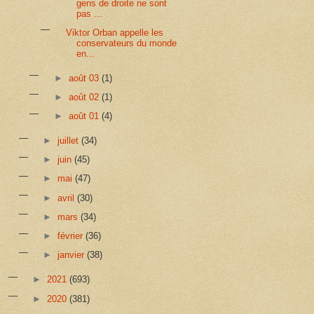
gens de droite ne sont
pas ...
Viktor Orban appelle les
conservateurs du monde
en...
►
août 03
(1)
►
août 02
(1)
►
août 01
(4)
►
juillet
(34)
►
juin
(45)
►
mai
(47)
►
avril
(30)
►
mars
(34)
►
février
(36)
►
janvier
(38)
►
2021
(693)
►
2020
(381)