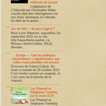
métissés du Levant
L’adaptation de
L’Odyssée par Christopher Nolan
suscite déjà des interrogations sur
ses choix artistiques et culturels.
Au-delà de la questi...
Jeu de l'été — de quoi s'agit-il ?
Mise à jour Réponse aujourd'hui 1er
septembre 2010 sur le site
http://www.liberte-quebec.ca.
Réseau Liberté-Québec (RLQ)
dévoilen...
Europe — Tant les politiques
d'assimilation « républicaines» que
celles multiculturelles ont échoué
Émission de France Culture Du
Grain à moudre du 25 octobre 2010.
C’est tombé comme un couperet, et
c’est venu de la bouche de la
chancel...
Luc Phaneuf et
Stéphanie Tremblay
sur le cours ECR
Luc Phaneuf et
Stéphanie Tremblay