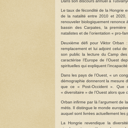
Dans son discours annuel à Tusvanyos,
Le taux de fécondité de la Hongrie e
de la natalité entre 2010 et 2020,
renouveler biologiquement renonce à s
bassin des Carpates, la première
natalistes et de l’orientation « pro-
Deuxième défi pour Viktor Orban :
remplacement et lui adjoint celui de
son public la lecture du Camp des
caractérise l’Europe de l’Ouest dep
spirituelles qui expliquent l’incapacit
Dans les pays de l’Ouest, « un congl
démographie donneront la mesure du
que ce « Post-Occident ». Que ch
« diversitaire » de l’Ouest alors que c
Orban infirme par là l’argument de l
métis. Il distingue le monde europée
auquel sont livrées actuellement les 
La Hongrie revendique la diversi