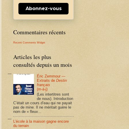
Abonnez-vous
Commentaires récents
Recent Comments Widget
Articles les plus
consultés depuis un mois
Éric Zemmour —
Extraits de
Destin
français
(m-à-j)
(Les intertitres sont
de nous). Introduction
C’était un cours d’eau qui ne payait
pas de mine. Il ne méritait guère le
nom de « fleuv...
L'école à la maison gagne encore
du terrain