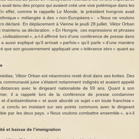
avait tenu des propos qui avaient créé une vive polémique dans les
n effet, comme le rappelle Le Monde, le président hongrois avait
ltiethnique » mélangée à des « non-Européens » : « Nous ne voulons
lors déclaré. En déplacement à Vienne le jeudi 28 juillet, Viktor Orban
et maintenu sa déclaration. « En Hongrie, ces expressions et phrases
 civilisationnel », a-t-il affirmé lors d’une conférence de presse dans
 a aussi expliqué qu’il arrivait « parfois » qu’il parle « d’une manière
uré que son gouvernement appliquait une « tolérance zéro » quant au
he
s médias, Viktor Orban est néanmoins resté droit dans ses bottes. Des
e la communauté juive s’étaient notamment indignés et avaient appelé
distances avec le dirigeant nationaliste de 59 ans. Quant à son
mer, il a rappelé lors de la conférence de presse condamner
t d’antisémitisme » et avoir abordé ce sujet « en toute franchise »
a conclu en insistant sur ses points communs avec le dirigeant
ubie par les deux pays. « Nous voulons combattre ensemble », a-t-il
ité et baisse de l’immigration