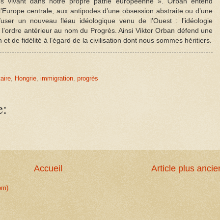
 vivant dans notre propre patrie européenne ». Orban entend
e l’Europe centrale, aux antipodes d’une obsession abstraite ou d’une
 refuser un nouveau fléau idéologique venu de l’Ouest : l’idéologie
re l’ordre antérieur au nom du Progrès. Ainsi Viktor Orban défend une
 et de fidélité à l’égard de la civilisation dont nous sommes héritiers.
taire
,
Hongrie
,
immigration
,
progrès
e:
Accueil
Article plus ancie
om)