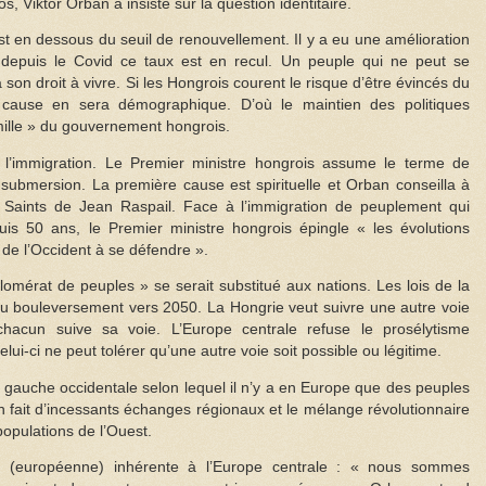
 Viktor Orban a insisté sur la question identitaire.
st en dessous du seuil de renouvellement. Il y a eu une amélioration
 depuis le Covid ce taux est en recul. Un peuple qui ne peut se
on droit à vivre. Si les Hongrois courent le risque d’être évincés du
 cause en sera démographique. D’où le maintien des politiques
famille » du gouvernement hongrois.
 l’immigration. Le Premier ministre hongrois assume le terme de
 submersion. La première cause est spirituelle et Orban conseilla à
 Saints de Jean Raspail. Face à l’immigration de peuplement qui
uis 50 ans, le Premier ministre hongrois épingle « les évolutions
é de l’Occident à se défendre ».
omérat de peuples » se serait substitué aux nations. Les lois de la
 bouleversement vers 2050. La Hongrie veut suivre une autre voie
acun suive sa voie. L’Europe centrale refuse le prosélytisme
elui-ci ne peut tolérer qu’une autre voie soit possible ou légitime.
a gauche occidentale selon lequel il n’y a en Europe que des peuples
n fait d’incessants échanges régionaux et le mélange révolutionnaire
populations de l’Ouest.
té (européenne) inhérente à l’Europe centrale : « nous sommes