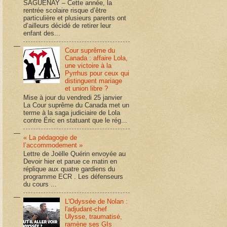
SAGUENAY – Cette année, la
rentrée scolaire risque d’être
particulière et plusieurs parents ont
d’ailleurs décidé de retirer leur
enfant des...
Cour suprême du
Canada : affaire Lola,
une victoire à la
Pyrrhus pour ceux qui
distinguent mariage
et union libre ?
Mise à jour du vendredi 25 janvier
La Cour suprême du Canada met un
terme à la saga judiciaire de Lola
contre Éric en statuant que le rég...
« La pédagogie de
l’accommodement »
Lettre de Joëlle Quérin envoyée au
Devoir hier et parue ce matin en
réplique aux quatre gardiens du
programme ECR . Les défenseurs
du cours ...
L'Odyssée de Nolan :
l'adjudant-chef
Ulysse, traumatisé,
ramène ses GIs