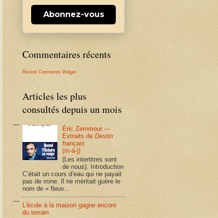
Abonnez-vous
Commentaires récents
Recent Comments Widget
Articles les plus
consultés depuis un mois
Éric Zemmour —
Extraits de
Destin
français
(m-à-j)
(Les intertitres sont
de nous). Introduction
C’était un cours d’eau qui ne payait
pas de mine. Il ne méritait guère le
nom de « fleuv...
L'école à la maison gagne encore
du terrain