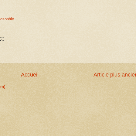
losophie
e:
Accueil
Article plus ancie
om)