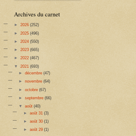
Archives du carnet
►
2026
(252)
►
2025
(496)
►
2024
(550)
►
2023
(665)
►
2022
(467)
▼
2021
(693)
►
décembre
(47)
►
novembre
(64)
►
octobre
(67)
►
septembre
(66)
▼
août
(40)
►
août 31
(3)
►
août 30
(1)
►
août 29
(1)