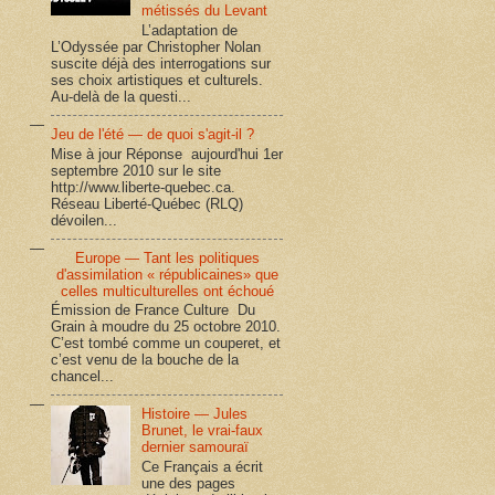
métissés du Levant
L’adaptation de
L’Odyssée par Christopher Nolan
suscite déjà des interrogations sur
ses choix artistiques et culturels.
Au-delà de la questi...
Jeu de l'été — de quoi s'agit-il ?
Mise à jour Réponse aujourd'hui 1er
septembre 2010 sur le site
http://www.liberte-quebec.ca.
Réseau Liberté-Québec (RLQ)
dévoilen...
Europe — Tant les politiques
d'assimilation « républicaines» que
celles multiculturelles ont échoué
Émission de France Culture Du
Grain à moudre du 25 octobre 2010.
C’est tombé comme un couperet, et
c’est venu de la bouche de la
chancel...
Histoire — Jules
Brunet, le vrai-faux
dernier samouraï
Ce Français a écrit
une des pages