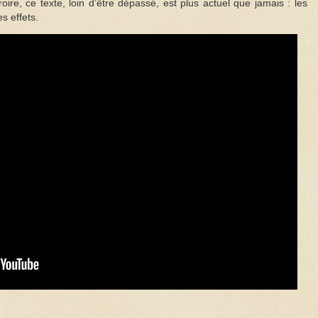
oire, ce texte, loin d’être dépassé, est plus actuel que jamais : les
 effets.