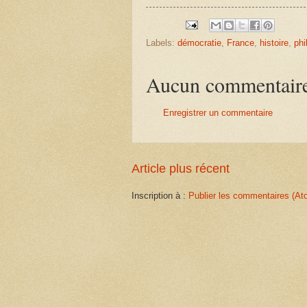
Labels:
démocratie
,
France
,
histoire
,
phi
Aucun commentair
Enregistrer un commentaire
Article plus récent
Inscription à :
Publier les commentaires (At