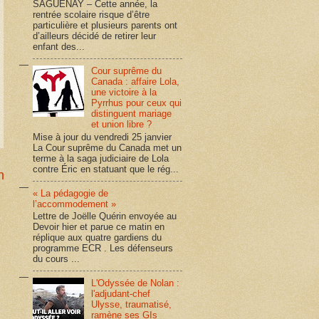
SAGUENAY – Cette année, la
rentrée scolaire risque d’être
particulière et plusieurs parents ont
d’ailleurs décidé de retirer leur
enfant des...
Cour suprême du
Canada : affaire Lola,
une victoire à la
Pyrrhus pour ceux qui
distinguent mariage
et union libre ?
Mise à jour du vendredi 25 janvier
La Cour suprême du Canada met un
terme à la saga judiciaire de Lola
contre Éric en statuant que le rég...
n
« La pédagogie de
l’accommodement »
Lettre de Joëlle Quérin envoyée au
Devoir hier et parue ce matin en
réplique aux quatre gardiens du
programme ECR . Les défenseurs
du cours ...
L'Odyssée de Nolan :
l'adjudant-chef
Ulysse, traumatisé,
ramène ses GIs