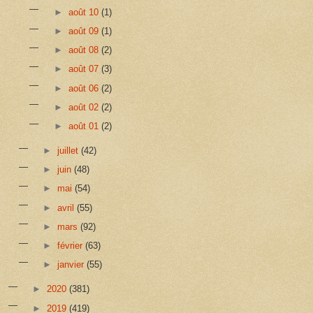
►
août 10
(1)
►
août 09
(1)
►
août 08
(2)
►
août 07
(3)
►
août 06
(2)
►
août 02
(2)
►
août 01
(2)
►
juillet
(42)
►
juin
(48)
►
mai
(54)
►
avril
(55)
►
mars
(92)
►
février
(63)
►
janvier
(55)
►
2020
(381)
►
2019
(419)