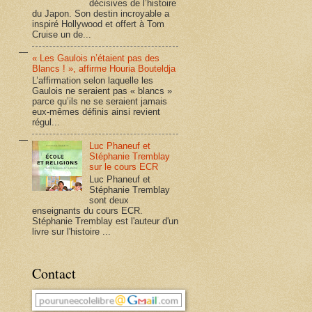
décisives de l’histoire
du Japon. Son destin incroyable a
inspiré Hollywood et offert à Tom
Cruise un de...
« Les Gaulois n’étaient pas des
Blancs ! », affirme Houria Bouteldja
L’affirmation selon laquelle les
Gaulois ne seraient pas « blancs »
parce qu’ils ne se seraient jamais
eux-mêmes définis ainsi revient
régul...
Luc Phaneuf et
Stéphanie Tremblay
sur le cours ECR
Luc Phaneuf et
Stéphanie Tremblay
sont deux
enseignants du cours ECR.
Stéphanie Tremblay est l'auteur d'un
livre sur l'histoire ...
Contact