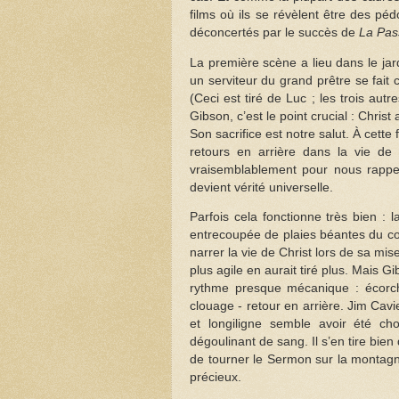
films où ils se révèlent être des péd
déconcertés par le succès de
La Pas
La première scène a lieu dans le jar
un serviteur du grand prêtre se fait 
(Ceci est tiré de Luc ; les trois aut
Gibson, c’est le point crucial : Christ
Son sacrifice est notre salut. À cette 
retours en arrière dans la vie de 
vraisemblablement pour nous rappel
devient vérité universelle.
Parfois cela fonctionne très bien 
entrecoupée de plaies béantes du cor
narrer la vie de Christ lors de sa mi
plus agile en aurait tiré plus. Mais 
rythme presque mécanique : écorch
clouage - retour en arrière. Jim Cav
et longiligne semble avoir été cho
dégoulinant de sang. Il s’en tire bie
de tourner le Sermon sur la montagne
précieux.