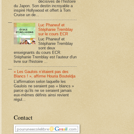
décisives de l’histoire
du Japon. Son destin incroyable a
inspiré Hollywood et offert à Tom
Cruise un de...
Luc Phaneuf et
Stéphanie Tremblay
sur le cours ECR
Luc Phaneuf et
Stéphanie Tremblay
sont deux
enseignants du cours ECR.
Stéphanie Tremblay est l'auteur d'un
livre sur l'histoire ...
« Les Gaulois n’étaient pas des
Blancs ! », affirme Houria Bouteldja
L’affirmation selon laquelle les
Gaulois ne seraient pas « blancs »
parce qu’ils ne se seraient jamais
eux-mêmes définis ainsi revient
régul...
Contact