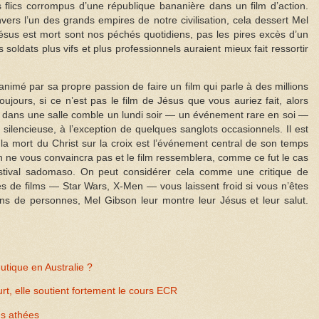
lics corrompus d’une république bananière dans un film d’action.
envers l’un des grands empires de notre civilisation, cela dessert Mel
ésus est mort sont nos péchés quotidiens, pas les pires excès d’un
 soldats plus vifs et plus professionnels auraient mieux fait ressortir
t animé par sa propre passion de faire un film qui parle à des millions
ujours, si ce n’est pas le film de Jésus que vous auriez fait, alors
i vu dans une salle comble un lundi soir — un événement rare en soi —
t silencieuse, à l’exception de quelques sanglots occasionnels. Il est
la mort du Christ sur la croix est l’événement central de son temps
on ne vous convaincra pas et le film ressemblera, comme ce fut le cas
estival sadomaso. On peut considérer cela comme une critique de
es de films — Star Wars, X-Men — vous laissent froid si vous n’êtes
ns de personnes, Mel Gibson leur montre leur Jésus et leur salut.
peutique en Australie ?
t, elle soutient fortement le cours ECR
ns athées