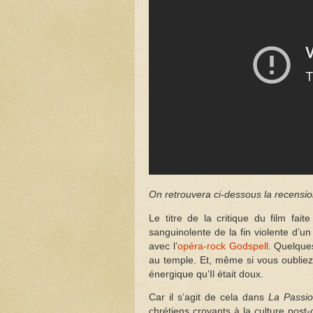
On retrouvera ci-dessous la recensio
Le titre de la critique du film fa
sanguinolente de la fin violente d’
avec l’
opéra-rock Godspell
. Quelques
au temple. Et, même si vous oubliez 
énergique qu’Il était doux.
Car il s’agit de cela dans
La Passio
chrétiens croyants à la culture post