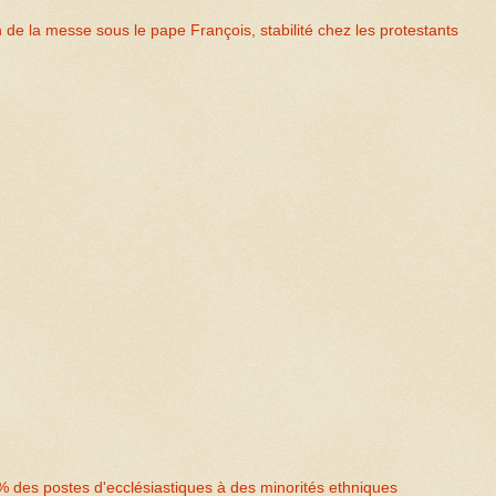
 de la messe sous le pape François, stabilité chez les protestants
 % des postes d'ecclésiastiques à des minorités ethniques