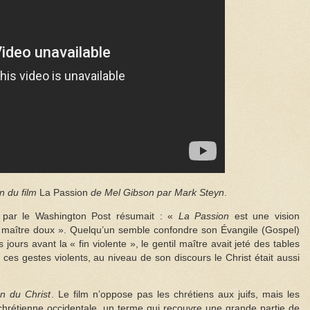
n du film
La Passion
de Mel Gibson par Mark Steyn
.
ite par le Washington Post résumait : «
La Passion
est une vision
un maître doux ». Quelqu’un semble confondre son Évangile (Gospel)
 jours avant la « fin violente », le gentil maître avait jeté des tables
ces gestes violents, au niveau de son discours le Christ était aussi
n du Christ
. Le film n’oppose pas les chrétiens aux juifs, mais les
-chrétienne occidentale, un terme qui recouvre une grande partie de