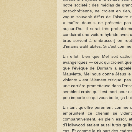
notre société : des médias de grand
post-chrétienne, ne croient en rien
vague souvenir diffus de l’histoire
« maître doux » ne présente pas d
aujourd’hui, il serait très probabl
conduirait une voiture hybride avec 
bras servent à embrasser] en rout
d’imams wahhabites. Si c’est comme c
En effet, bien que Mel soit catho
évangéliques — ceux qui croient que la 
que l’évêque de Durham a appelé 
Mauviette, Mel nous donne Jésus le 
violente » est l’élément critique, 
une carrière prometteuse dans l’ens
semblent croire qu’Il est mort pour
peu importe ce qui vous botte, ça Lui
En tant qu’offre purement commerci
empruntent ce chemin se vident
comparativement, en plein essor, e
d’Hollywood étaient aussi futés qu’il
cas. Et comme la plupart des cadres