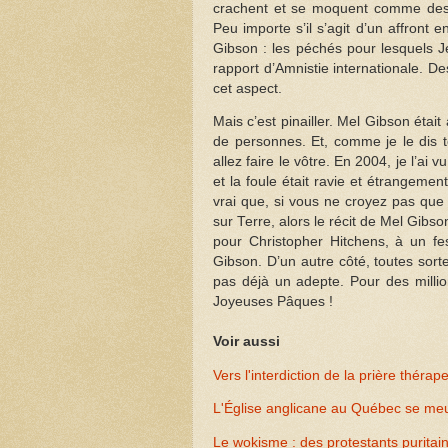
crachent et se moquent comme des f
Peu importe s’il s’agit d’un affront 
Gibson : les péchés pour lesquels J
rapport d’Amnistie internationale. Des
cet aspect.
Mais c’est pinailler. Mel Gibson étai
de personnes. Et, comme je le dis to
allez faire le vôtre. En 2004, je l’a
et la foule était ravie et étrangemen
vrai que, si vous ne croyez pas que 
sur Terre, alors le récit de Mel Gibs
pour Christopher Hitchens, à un f
Gibson. D’un autre côté, toutes sort
pas déjà un adepte. Pour des millio
Joyeuses Pâques !
Voir aussi
Vers l'interdiction de la prière théra
L'Église anglicane au Québec se meur
Le wokisme : des protestants puritai