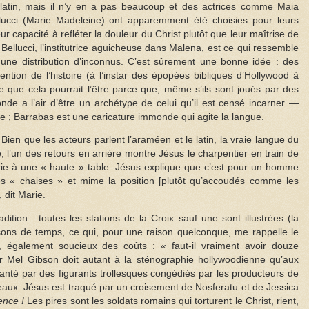
latin, mais il n’y en a pas beaucoup et des actrices comme Maia
lucci (Marie Madeleine) ont apparemment été choisies pour leurs
ur capacité à refléter la douleur du Christ plutôt que leur maîtrise de
llucci, l’institutrice aguicheuse dans Malena, est ce qui ressemble
une distribution d’inconnus. C’est sûrement une bonne idée : des
tention de l’histoire (à l’instar des épopées bibliques d’Hollywood à
ce que cela pourrait l’être parce que, même s’ils sont joués par des
nde a l’air d’être un archétype de celui qu’il est censé incarner —
e ; Barrabas est une caricature immonde qui agite la langue.
 Bien que les acteurs parlent l’araméen et le latin, la vraie langue du
, l’un des retours en arrière montre Jésus le charpentier en train de
rie à une « haute » table. Jésus explique que c’est pour un homme
s « chaises » et mime la position [plutôt qu’accoudés comme les
 dit Marie.
dition : toutes les stations de la Croix sauf une sont illustrées (la
sons de temps, ce qui, pour une raison quelconque, me rappelle le
également soucieux des coûts : « faut-il vraiment avoir douze
par Mel Gibson doit autant à la sténographie hollywoodienne qu’aux
 hanté par des figurants trollesques congédiés par les producteurs de
eaux. Jésus est traqué par un croisement de Nosferatu et de Jessica
nce !
Les pires sont les soldats romains qui torturent le Christ, rient,