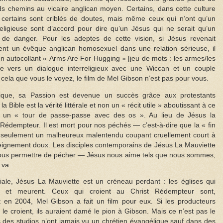
s chemins au vicaire anglican moyen. Certains, dans cette culture
, certains sont criblés de doutes, mais même ceux qui n’ont qu’un
 religieuse sont d’accord pour dire qu’un Jésus qui ne serait qu’un
e danger. Pour les adeptes de cette vision, si Jésus revenait
ement un évêque anglican homosexuel dans une relation sérieuse, il
un autocollant « Arms Are For Hugging » [jeu de mots : les armes/les
e vers un dialogue interreligieux avec une Wiccan et un couple
ela que vous le voyez, le film de Mel Gibson n’est pas pour vous.
lique, sa Passion est devenue un succès grâce aux protestants
Bible est la vérité littérale et non un « récit utile » aboutissant à ce
un « tour de passe-passe avec des os ». Au lieu de Jésus la
Rédempteur. Il est mort pour nos péchés — c’est-à-dire que la « fin
pas seulement un malheureux malentendu coupant cruellement court à
eignement doux. Les disciples contemporains de Jésus La Mauviette
 nous permettre de pécher — Jésus nous aime tels que nous sommes,
 va.
ale, Jésus La Mauviette est un créneau perdant : les églises qui
 et meurent. Ceux qui croient au Christ Rédempteur sont,
t en 2004, Mel Gibson a fait un film pour eux. Si les producteurs
s le croient, ils auraient damé le pion à Gibson. Mais ce n’est pas le
 des studios n’ont jamais vu un chrétien évangélique sauf dans des