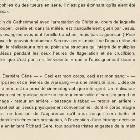
ophiles ou des tueurs en série, il n’est pas étonnant qu’ils aient été
sion
.
din de Gethsémané avec l’arrestation du Christ au cours de laquelle
couper l’oreille et, dans la mêlée, est tranquillement guéri par Jésus.
res évangiles évoquent l’oreille tranchée, mais pas la guérison.) Pour
 avait le pouvoir de dominer Ses ravisseurs, mais il ne l’a pas utilisé et
fin, le réalisateur a mis au point une structure qui intègre de multiples
Jésus pendant les deux heures de flagellation et de crucifixion,
er que c’est par la « fin violente » que « l’enseignement doux »
: la Dernière Cène — « Ceci est mon corps, ceci est mon sang » —
ps réel et de rivières de vrai sang — a une intensité rare. L’idée de
se à mort est un procédé cinématographique intelligent. Un réalisateur
Gibson est en quelque sorte un conteur impassible et son film prend un
age - retour en arrière - passage à tabac — retour en arrière -
iezel est un Jésus physiquement conventionnel, dont le corps maigre
isi en fonction de l’apparence qu’il aura lorsqu’il sera battu et
n dans les scènes pré-arrestation, à l’exception d’une étrange décision
 en imitant Richard Gere, tout sourires tristes et gestes de la main