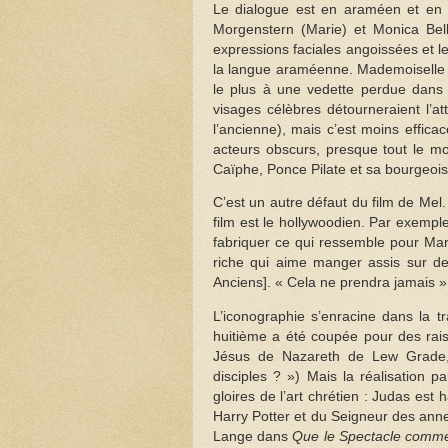
Le dialogue est en araméen et en 
Morgenstern (Marie) et Monica Bel
expressions faciales angoissées et le
la langue araméenne. Mademoiselle Be
le plus à une vedette perdue dans 
visages célèbres détourneraient l’at
l’ancienne), mais c’est moins effica
acteurs obscurs, presque tout le mo
Caïphe, Ponce Pilate et sa bourgeois
C’est un autre défaut du film de Mel.
film est le hollywoodien. Par exemple
fabriquer ce qui ressemble pour Ma
riche qui aime manger assis sur de
Anciens]. « Cela ne prendra jamais »,
L’iconographie s’enracine dans la tra
huitième a été coupée pour des rai
Jésus de Nazareth de Lew Grade, 
disciples ? ») Mais la réalisation 
gloires de l’art chrétien : Judas est
Harry Potter et du Seigneur des ann
Lange dans
Que le Spectacle comme