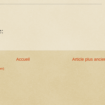
e:
Accueil
Article plus ancie
om)