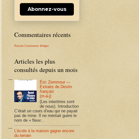
Abonnez-vous
Commentaires récents
Recent Comments Widget
Articles les plus
consultés depuis un mois
Éric Zemmour —
Extraits de
Destin
français
(m-à-j)
(Les intertitres sont
de nous). Introduction
C’était un cours d’eau qui ne payait
pas de mine. Il ne méritait guère le
nom de « fleuv...
L'école à la maison gagne encore
du terrain