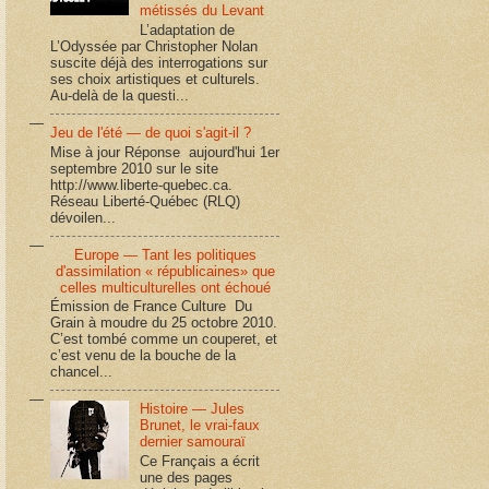
métissés du Levant
L’adaptation de
L’Odyssée par Christopher Nolan
suscite déjà des interrogations sur
ses choix artistiques et culturels.
Au-delà de la questi...
Jeu de l'été — de quoi s'agit-il ?
Mise à jour Réponse aujourd'hui 1er
septembre 2010 sur le site
http://www.liberte-quebec.ca.
Réseau Liberté-Québec (RLQ)
dévoilen...
Europe — Tant les politiques
d'assimilation « républicaines» que
celles multiculturelles ont échoué
Émission de France Culture Du
Grain à moudre du 25 octobre 2010.
C’est tombé comme un couperet, et
c’est venu de la bouche de la
chancel...
Histoire — Jules
Brunet, le vrai-faux
dernier samouraï
Ce Français a écrit
une des pages