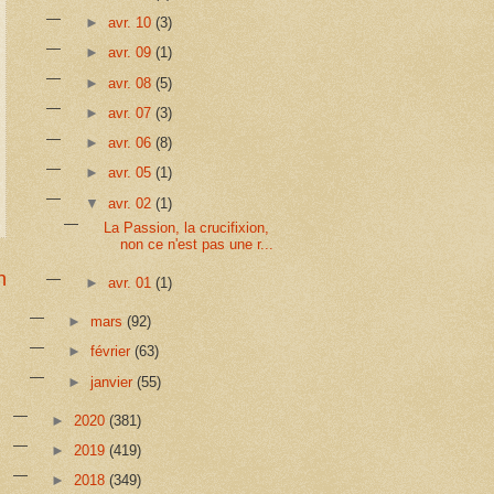
►
avr. 10
(3)
►
avr. 09
(1)
►
avr. 08
(5)
►
avr. 07
(3)
►
avr. 06
(8)
►
avr. 05
(1)
▼
avr. 02
(1)
La Passion, la crucifixion,
non ce n'est pas une r...
n
►
avr. 01
(1)
►
mars
(92)
►
février
(63)
►
janvier
(55)
►
2020
(381)
►
2019
(419)
►
2018
(349)