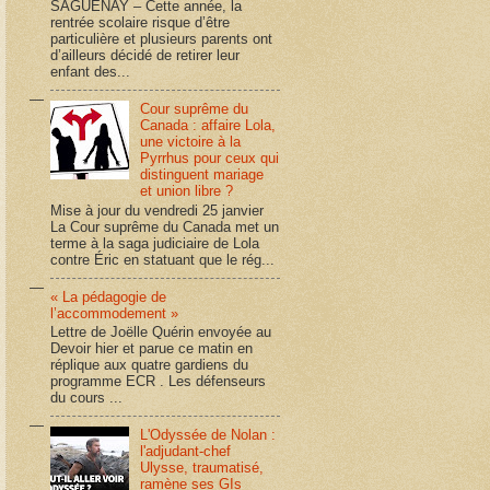
SAGUENAY – Cette année, la
rentrée scolaire risque d’être
particulière et plusieurs parents ont
d’ailleurs décidé de retirer leur
enfant des...
Cour suprême du
Canada : affaire Lola,
une victoire à la
Pyrrhus pour ceux qui
distinguent mariage
et union libre ?
Mise à jour du vendredi 25 janvier
La Cour suprême du Canada met un
terme à la saga judiciaire de Lola
contre Éric en statuant que le rég...
« La pédagogie de
l’accommodement »
Lettre de Joëlle Quérin envoyée au
Devoir hier et parue ce matin en
réplique aux quatre gardiens du
programme ECR . Les défenseurs
du cours ...
L'Odyssée de Nolan :
l'adjudant-chef
Ulysse, traumatisé,
ramène ses GIs