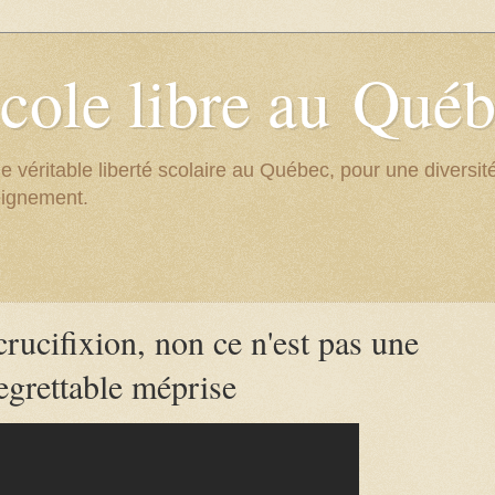
cole libre au Qué
e véritable liberté scolaire au Québec, pour une divers
eignement.
crucifixion, non ce n'est pas une
egrettable méprise