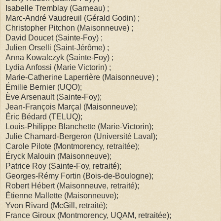
Isabelle Tremblay (Garneau) ;
Marc-André Vaudreuil (Gérald Godin) ;
Christopher Pitchon (Maisonneuve) ;
David Doucet (Sainte-Foy) ;
Julien Orselli (Saint-Jérôme) ;
Anna Kowalczyk (Sainte-Foy) ;
Lydia Anfossi (Marie Victorin) ;
Marie-Catherine Laperrière (Maisonneuve) ;
Émilie Bernier (UQO);
Ève Arsenault (Sainte-Foy);
Jean-François Marçal (Maisonneuve);
Éric Bédard (TELUQ);
Louis-Philippe Blanchette (Marie-Victorin);
Julie Chamard-Bergeron (Université Laval);
Carole Pilote (Montmorency, retraitée);
Éryck Malouin (Maisonneuve);
Patrice Roy (Sainte-Foy, retraité);
Georges-Rémy Fortin (Bois-de-Boulogne);
Robert Hébert (Maisonneuve, retraité);
Étienne Mallette (Maisonneuve);
Yvon Rivard (McGill, retraité);
France Giroux (Montmorency, UQAM, retraitée);