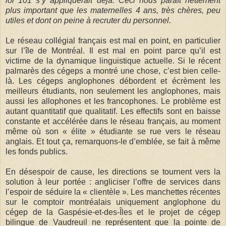
loi 101 s’y appliquerait déjà. Ceci nous paraît nettement
plus important que les maternelles 4 ans, très chères, peu
utiles et dont on peine à recruter du personnel.
Le réseau collégial français est mal en point, en particulier
sur l’île de Montréal. Il est mal en point parce qu’il est
victime de la dynamique linguistique actuelle. Si le récent
palmarès des cégeps a montré une chose, c’est bien celle-
là. Les cégeps anglophones débordent et écrèment les
meilleurs étudiants, non seulement les anglophones, mais
aussi les allophones et les francophones. Le problème est
autant quantitatif que qualitatif. Les effectifs sont en baisse
constante et accélérée dans le réseau français, au moment
même où son « élite » étudiante se rue vers le réseau
anglais. Et tout ça, remarquons-le d’emblée, se fait à même
les fonds publics.
En désespoir de cause, les directions se tournent vers la
solution à leur portée : angliciser l’offre de services dans
l’espoir de séduire la « clientèle ». Les manchettes récentes
sur le comptoir montréalais uniquement anglophone du
cégep de la Gaspésie-et-des-Îles et le projet de cégep
bilingue de Vaudreuil ne représentent que la pointe de