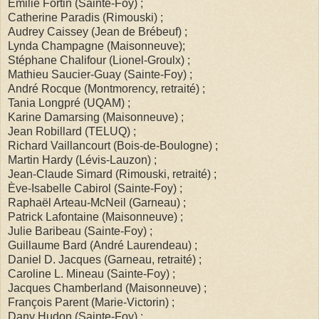
Émilie Fortin (Sainte-Foy) ;
Catherine Paradis (Rimouski) ;
Audrey Caissey (Jean de Brébeuf) ;
Lynda Champagne (Maisonneuve);
Stéphane Chalifour (Lionel-Groulx) ;
Mathieu Saucier-Guay (Sainte-Foy) ;
André Rocque (Montmorency, retraité) ;
Tania Longpré (UQAM) ;
Karine Damarsing (Maisonneuve) ;
Jean Robillard (TELUQ) ;
Richard Vaillancourt (Bois-de-Boulogne) ;
Martin Hardy (Lévis-Lauzon) ;
Jean-Claude Simard (Rimouski, retraité) ;
Ève-Isabelle Cabirol (Sainte-Foy) ;
Raphaël Arteau-McNeil (Garneau) ;
Patrick Lafontaine (Maisonneuve) ;
Julie Baribeau (Sainte-Foy) ;
Guillaume Bard (André Laurendeau) ;
Daniel D. Jacques (Garneau, retraité) ;
Caroline L. Mineau (Sainte-Foy) ;
Jacques Chamberland (Maisonneuve) ;
François Parent (Marie-Victorin) ;
Dany Hudon (Sainte-Foy) ;