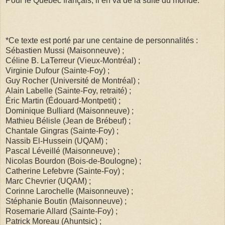
Pour le Québec français, il en va de la suite du monde.
*Ce texte est porté par une centaine de personnalités :
Sébastien Mussi (Maisonneuve) ;
Céline B. LaTerreur (Vieux-Montréal) ;
Virginie Dufour (Sainte-Foy) ;
Guy Rocher (Université de Montréal) ;
Alain Labelle (Sainte-Foy, retraité) ;
Éric Martin (Édouard-Montpetit) ;
Dominique Bulliard (Maisonneuve) ;
Mathieu Bélisle (Jean de Brébeuf) ;
Chantale Gingras (Sainte-Foy) ;
Nassib El-Hussein (UQAM) ;
Pascal Léveillé (Maisonneuve) ;
Nicolas Bourdon (Bois-de-Boulogne) ;
Catherine Lefebvre (Sainte-Foy) ;
Marc Chevrier (UQAM) ;
Corinne Larochelle (Maisonneuve) ;
Stéphanie Boutin (Maisonneuve) ;
Rosemarie Allard (Sainte-Foy) ;
Patrick Moreau (Ahuntsic) ;