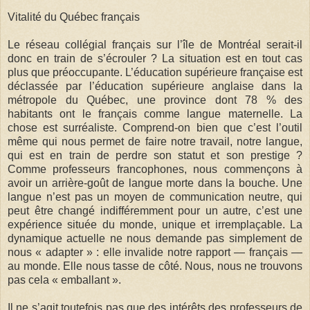
Vitalité du Québec français
Le réseau collégial français sur l’île de Montréal serait-il
donc en train de s’écrouler ? La situation est en tout cas
plus que préoccupante. L’éducation supérieure française est
déclassée par l’éducation supérieure anglaise dans la
métropole du Québec, une province dont 78 % des
habitants ont le français comme langue maternelle. La
chose est surréaliste. Comprend-on bien que c’est l’outil
même qui nous permet de faire notre travail, notre langue,
qui est en train de perdre son statut et son prestige ?
Comme professeurs francophones, nous commençons à
avoir un arrière-goût de langue morte dans la bouche. Une
langue n’est pas un moyen de communication neutre, qui
peut être changé indifféremment pour un autre, c’est une
expérience située du monde, unique et irremplaçable. La
dynamique actuelle ne nous demande pas simplement de
nous « adapter » : elle invalide notre rapport — français —
au monde. Elle nous tasse de côté. Nous, nous ne trouvons
pas cela « emballant ».
Il ne s’agit toutefois pas que des intérêts des professeurs de