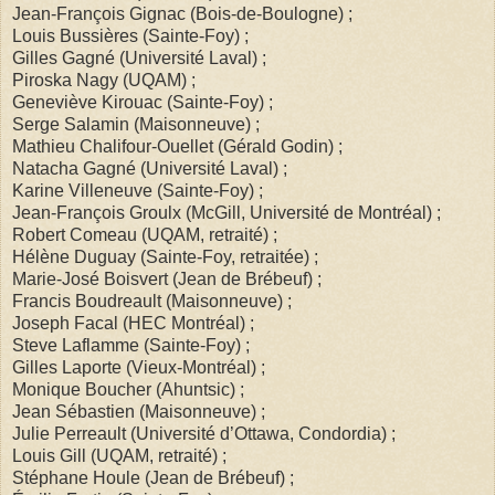
Jean-François Gignac (Bois-de-Boulogne) ;
Louis Bussières (Sainte-Foy) ;
Gilles Gagné (Université Laval) ;
Piroska Nagy (UQAM) ;
Geneviève Kirouac (Sainte-Foy) ;
Serge Salamin (Maisonneuve) ;
Mathieu Chalifour-Ouellet (Gérald Godin) ;
Natacha Gagné (Université Laval) ;
Karine Villeneuve (Sainte-Foy) ;
Jean-François Groulx (McGill, Université de Montréal) ;
Robert Comeau (UQAM, retraité) ;
Hélène Duguay (Sainte-Foy, retraitée) ;
Marie-José Boisvert (Jean de Brébeuf) ;
Francis Boudreault (Maisonneuve) ;
Joseph Facal (HEC Montréal) ;
Steve Laflamme (Sainte-Foy) ;
Gilles Laporte (Vieux-Montréal) ;
Monique Boucher (Ahuntsic) ;
Jean Sébastien (Maisonneuve) ;
Julie Perreault (Université d’Ottawa, Condordia) ;
Louis Gill (UQAM, retraité) ;
Stéphane Houle (Jean de Brébeuf) ;