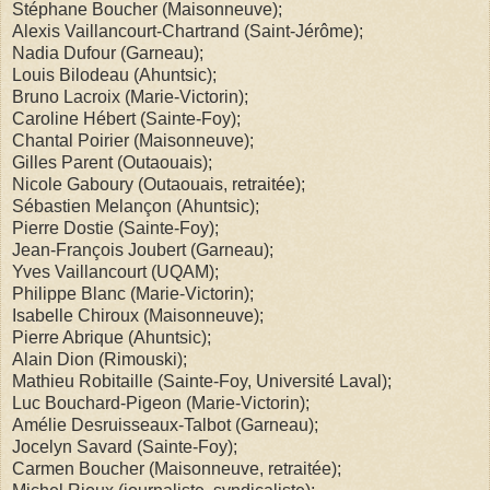
Stéphane Boucher (Maisonneuve);
Alexis Vaillancourt-Chartrand (Saint-Jérôme);
Nadia Dufour (Garneau);
Louis Bilodeau (Ahuntsic);
Bruno Lacroix (Marie-Victorin);
Caroline Hébert (Sainte-Foy);
Chantal Poirier (Maisonneuve);
Gilles Parent (Outaouais);
Nicole Gaboury (Outaouais, retraitée);
Sébastien Melançon (Ahuntsic);
Pierre Dostie (Sainte-Foy);
Jean-François Joubert (Garneau);
Yves Vaillancourt (UQAM);
Philippe Blanc (Marie-Victorin);
Isabelle Chiroux (Maisonneuve);
Pierre Abrique (Ahuntsic);
Alain Dion (Rimouski);
Mathieu Robitaille (Sainte-Foy, Université Laval);
Luc Bouchard-Pigeon (Marie-Victorin);
Amélie Desruisseaux-Talbot (Garneau);
Jocelyn Savard (Sainte-Foy);
Carmen Boucher (Maisonneuve, retraitée);