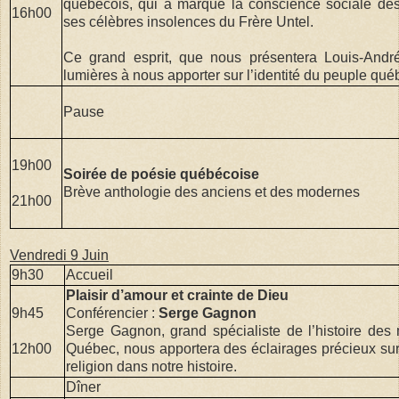
québécois, qui a marqué la conscience sociale de
16h00
ses célèbres insolences du Frère Untel.
Ce grand esprit, que nous présentera Louis-Andr
lumières à nous apporter sur l’identité du peuple qué
Pause
19h00
Soirée de poésie québécoise
Brève anthologie des anciens et des modernes
21h00
Vendredi 9 Juin
9h30
Accueil
Plaisir d’amour et crainte de Dieu
9h45
Conférencier :
Serge Gagnon
Serge Gagnon, grand spécialiste de l’histoire de
12h00
Québec, nous apportera des éclairages précieux sur l
religion dans notre histoire.
Dîner