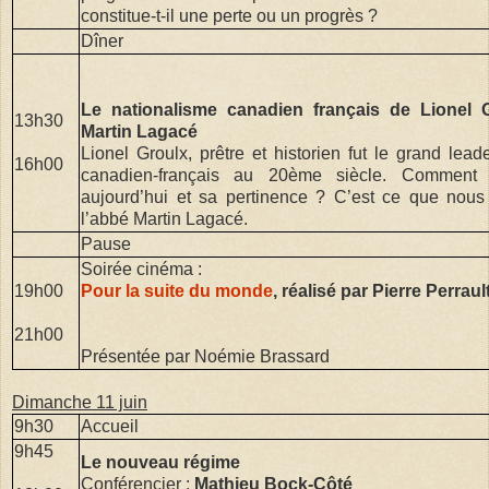
constitue-t-il une perte ou un progrès ?
Dîner
Le nationalisme canadien français de Lionel 
13h30
Martin Lagacé
Lionel Groulx, prêtre et historien fut le grand lea
16h00
canadien-français au 20ème siècle. Comment
aujourd’hui et sa pertinence ? C’est ce que nous
l’abbé Martin Lagacé.
Pause
Soirée cinéma :
19h00
Pour la suite du monde
, réalisé par Pierre Perraul
21h00
Présentée par Noémie Brassard
Dimanche 11 juin
9h30
Accueil
9h45
Le nouveau régime
Conférencier :
Mathieu Bock-Côté