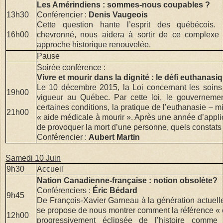
Les Amérindiens : sommes-nous coupables ?
13h30
Conférencier :
Denis Vaugeois
Cette question hante l’esprit des québécois. 
16h00
chevronné, nous aidera à sortir de ce complexe 
approche historique renouvelée.
Pause
Soirée conférence :
Vivre et mourir dans la dignité : le défi euthanasi
Le 10 décembre 2015, la Loi concernant les soins 
19h00
vigueur au Québec. Par cette loi, le gouverneme
certaines conditions, la pratique de l’euthanasie – 
21h00
« aide médicale à mourir ». Après une année d’applic
de provoquer la mort d’une personne, quels constats
Conférencier :
Aubert Martin
Samedi 10 Juin
9h30
Accueil
Nation Canadienne-française : notion obsolète?
Conférenciers :
Éric Bédard
9h45
De François-Xavier Garneau à la génération actuelle
se propose de nous montrer comment la référence « 
12h00
progressivement éclipsée de l’histoire comme