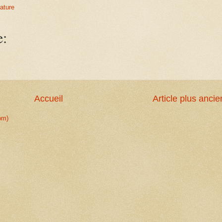
rature
e:
Accueil
Article plus ancie
om)