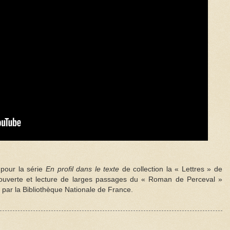
 pour la série
En profil dans le texte
de collection la « Lettres » de
écouverte et lecture de larges passages du « Roman de Perceval »
s par la Bibliothèque Nationale de France.