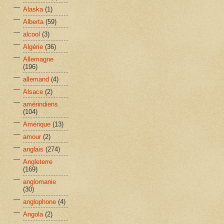
Alaska
(1)
Alberta
(59)
alcool
(3)
Algérie
(36)
Allemagne
(196)
allemand
(4)
Alsace
(2)
amérindiens
(104)
Amérique
(13)
amour
(2)
anglais
(274)
Angleterre
(169)
anglomanie
(30)
anglophone
(4)
Angola
(2)