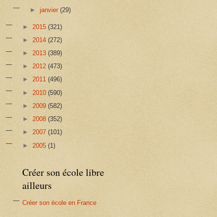
►
janvier
(29)
►
2015
(321)
►
2014
(272)
►
2013
(389)
►
2012
(473)
►
2011
(496)
►
2010
(590)
►
2009
(582)
►
2008
(352)
►
2007
(101)
►
2005
(1)
Créer son école libre
ailleurs
Créer son école en France