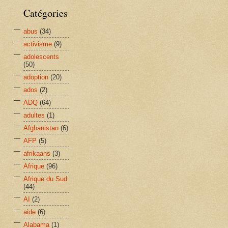
Catégories
abus
(34)
activisme
(9)
adolescents
(50)
adoption
(20)
ados
(2)
ADQ
(64)
adultes
(1)
Afghanistan
(6)
AFP
(5)
afrikaans
(3)
Afrique
(96)
Afrique du Sud
(44)
AI
(2)
aide
(6)
Alabama
(1)