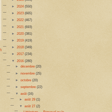
►
2024
(550)
►
2023
(665)
►
2022
(467)
►
2021
(693)
►
2020
(381)
►
2019
(419)
►
2018
(349)
n
►
2017
(234)
▼
2016
(280)
►
décembre
(20)
►
novembre
(25)
►
octobre
(20)
►
septembre
(22)
▼
août
(16)
►
août 29
(1)
▼
août 27
(2)
Littérature — Perceval ou le