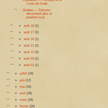
Conte du Graal
Québec — Garçons
décrochent plus et
pourtant la pr...
►
août 18
(1)
►
août 17
(3)
►
août 16
(1)
►
août 13
(2)
►
août 10
(4)
►
août 03
(1)
►
août 01
(1)
►
juillet
(18)
►
juin
(12)
►
mai
(34)
►
avril
(28)
►
mars
(28)
►
février
(28)