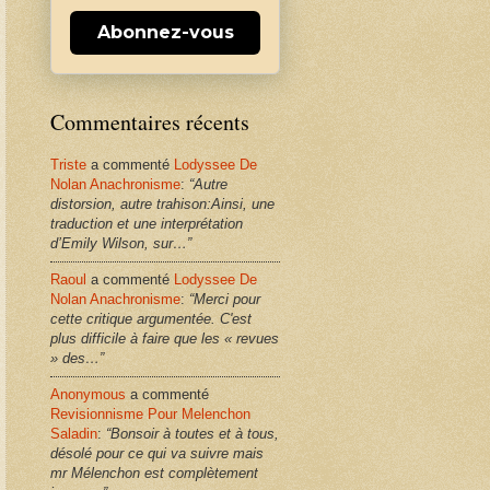
Abonnez-vous
Commentaires récents
Triste
a commenté
Lodyssee De
Nolan Anachronisme
:
“Autre
distorsion, autre trahison:Ainsi, une
traduction et une interprétation
d’Emily Wilson, sur…”
Raoul
a commenté
Lodyssee De
Nolan Anachronisme
:
“Merci pour
cette critique argumentée. C'est
plus difficile à faire que les « revues
» des…”
Anonymous
a commenté
Revisionnisme Pour Melenchon
Saladin
:
“Bonsoir à toutes et à tous,
désolé pour ce qui va suivre mais
mr Mélenchon est complètement