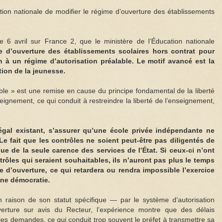
cation nationale de modifier le régime d’ouverture des établissements
e 6 avril sur France 2, que le ministère de l’Éducation nationale
e d’ouverture des établissements scolaires hors contrat pour
 à un régime d’autorisation préalable. Le motif avancé est la
ation de la jeunesse.
able » est une remise en cause du principe fondamental de la liberté
eignement, ce qui conduit à restreindre la liberté de l’enseignement,
légal existant, s’assurer qu’une école privée indépendante ne
Le fait que les contrôles ne soient peut-être pas diligentés de
ue de la seule carence des services de l’État. Si ceux-ci n’ont
rôles qui seraient souhaitables, ils n’auront pas plus le temps
e d’ouverture, ce qui retardera ou rendra impossible l’exercice
une démocratie.
 raison de son statut spécifique — par le système d’autorisation
ouverture sur avis du Recteur, l’expérience montre que des délais
 les demandes, ce qui conduit trop souvent le préfet à transmettre sa