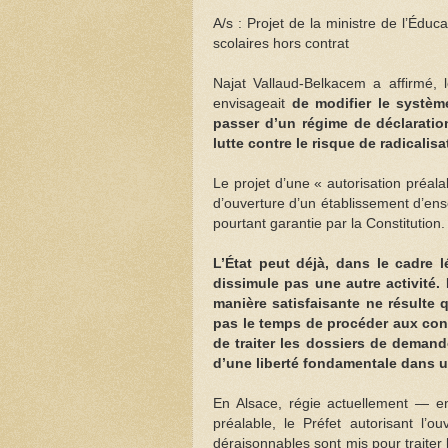
A/s : Projet de la ministre de l’Édu
scolaires hors contrat
Najat Vallaud-Belkacem a affirmé, l
envisageait
de modifier le systèm
passer d’un régime de déclaration
lutte contre le risque de radicalis
Le projet d’une « autorisation préal
d’ouverture d’un établissement d’ens
pourtant garantie par la Constitution.
L’État peut déjà, dans le cadre 
dissimule pas une autre activité. 
manière satisfaisante ne résulte q
pas le temps de procéder aux cont
de traiter les dossiers de demand
d’une liberté fondamentale dans 
En Alsace, régie actuellement — en
préalable, le Préfet autorisant l’
déraisonnables sont mis pour traiter