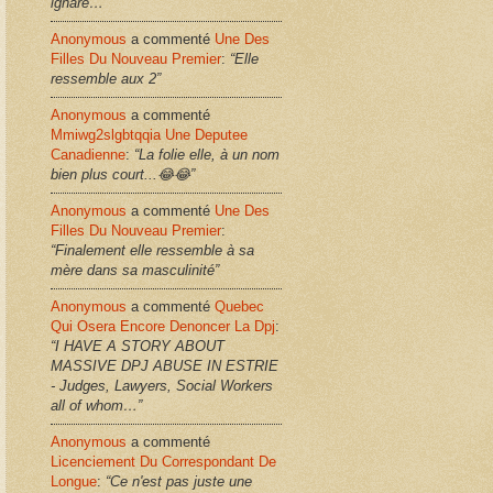
ignare…”
Anonymous
a commenté
Une Des
Filles Du Nouveau Premier
:
“Elle
ressemble aux 2”
Anonymous
a commenté
Mmiwg2slgbtqqia Une Deputee
Canadienne
:
“La folie elle, à un nom
bien plus court...😂😂”
Anonymous
a commenté
Une Des
Filles Du Nouveau Premier
:
“Finalement elle ressemble à sa
mère dans sa masculinité”
Anonymous
a commenté
Quebec
Qui Osera Encore Denoncer La Dpj
:
“I HAVE A STORY ABOUT
MASSIVE DPJ ABUSE IN ESTRIE
- Judges, Lawyers, Social Workers
all of whom…”
Anonymous
a commenté
Licenciement Du Correspondant De
Longue
:
“Ce n'est pas juste une