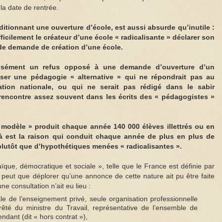
la date de rentrée.
nditionnant une ouverture d’école, est aussi absurde qu’inutile :
ficilement le créateur d’une école « radicalisante » déclarer son
 de demande de création d’une école.
isément un refus opposé à une demande d’ouverture d’un
ser une pédagogie « alternative » qui ne répondrait pas au
ion nationale, ou qui ne serait pas rédigé dans le sabir
rencontre assez souvent dans les écrits des « pédagogistes »
 modèle » produit chaque année 140 000 élèves illettrés ou en
 Là est la raison qui conduit chaque année de plus en plus de
, plutôt que d’hypothétiques menées « radicalisantes ».
aïque, démocratique et sociale », telle que le France est définie par
ne peut que déplorer qu’une annonce de cette nature ait pu être faite
 consultation n’ait eu lieu :
le de l’enseignement privé, seule organisation professionnelle
rêté du ministre du Travail, représentative de l’ensemble de
ndant (dit « hors contrat »),