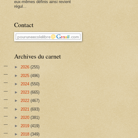
eux-mêmes définis ainsi revient
régul...
Contact
Archives du carnet
►
2026
(255)
►
2025
(496)
►
2024
(550)
►
2023
(665)
►
2022
(467)
►
2021
(693)
►
2020
(381)
►
2019
(419)
►
2018
(349)