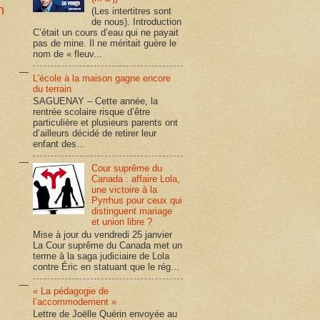
n
(Les intertitres sont
de nous). Introduction
C’était un cours d’eau qui ne payait
pas de mine. Il ne méritait guère le
nom de « fleuv...
L'école à la maison gagne encore
du terrain
SAGUENAY – Cette année, la
rentrée scolaire risque d’être
particulière et plusieurs parents ont
d’ailleurs décidé de retirer leur
enfant des...
Cour suprême du
Canada : affaire Lola,
une victoire à la
Pyrrhus pour ceux qui
distinguent mariage
et union libre ?
Mise à jour du vendredi 25 janvier
La Cour suprême du Canada met un
terme à la saga judiciaire de Lola
contre Éric en statuant que le rég...
« La pédagogie de
l’accommodement »
Lettre de Joëlle Quérin envoyée au