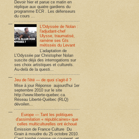
Devoir hier et parue ce matin en
réplique aux quatre gardiens du
programme ECR . Les défenseurs
du cours ...
L'Odyssée de Nolan :
l'adjudant-chef
Ulysse, traumatisé,
ramène ses GIs
métissés du Levant
L’adaptation de
L’Odyssée par Christopher Nolan
suscite déjà des interrogations sur
ses choix artistiques et culturels.
Au-delà de la questi...
Jeu de l'été — de quoi s'agit-il ?
Mise à jour Réponse aujourd'hui 1er
septembre 2010 sur le site
http://www.liberte-quebec.ca.
Réseau Liberté-Québec (RLQ)
dévoilen...
Europe — Tant les politiques
d'assimilation « républicaines» que
celles multiculturelles ont échoué
Émission de France Culture Du
Grain à moudre du 25 octobre 2010.
C’est tombé comme un couperet, et