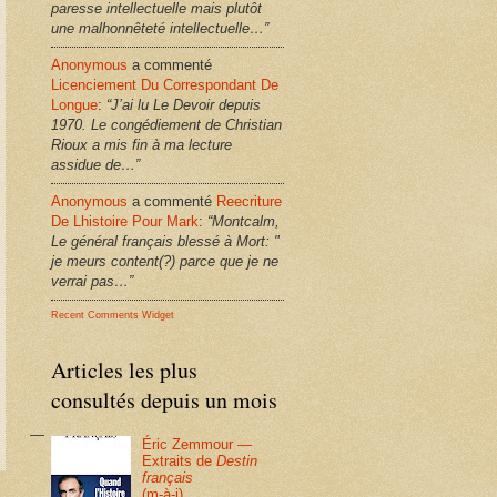
paresse intellectuelle mais plutôt
une malhonnêteté intellectuelle…”
Anonymous
a commenté
Licenciement Du Correspondant De
Longue
:
“J’ai lu Le Devoir depuis
1970. Le congédiement de Christian
Rioux a mis fin à ma lecture
assidue de…”
Anonymous
a commenté
Reecriture
De Lhistoire Pour Mark
:
“Montcalm,
Le général français blessé à Mort: "
je meurs content(?) parce que je ne
verrai pas…”
Recent Comments Widget
Articles les plus
consultés depuis un mois
Éric Zemmour —
Extraits de
Destin
français
(m-à-j)