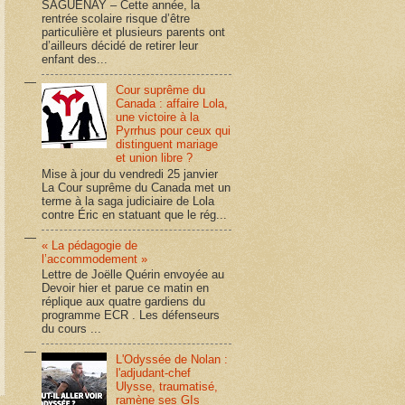
SAGUENAY – Cette année, la
rentrée scolaire risque d’être
particulière et plusieurs parents ont
d’ailleurs décidé de retirer leur
enfant des...
Cour suprême du
Canada : affaire Lola,
une victoire à la
Pyrrhus pour ceux qui
distinguent mariage
et union libre ?
Mise à jour du vendredi 25 janvier
La Cour suprême du Canada met un
terme à la saga judiciaire de Lola
contre Éric en statuant que le rég...
« La pédagogie de
l’accommodement »
Lettre de Joëlle Quérin envoyée au
Devoir hier et parue ce matin en
réplique aux quatre gardiens du
programme ECR . Les défenseurs
du cours ...
L'Odyssée de Nolan :
l'adjudant-chef
Ulysse, traumatisé,
ramène ses GIs