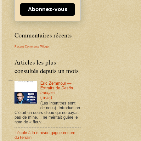
Abonnez-vous
Commentaires récents
Recent Comments Widget
Articles les plus
consultés depuis un mois
Éric Zemmour —
Extraits de
Destin
français
(m-à-j)
(Les intertitres sont
de nous). Introduction
C’était un cours d’eau qui ne payait
pas de mine. Il ne méritait guère le
nom de « fleuv...
L'école à la maison gagne encore
du terrain