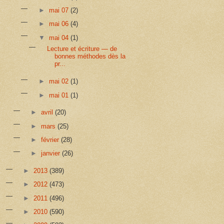
►
mai 07
(2)
►
mai 06
(4)
▼
mai 04
(1)
Lecture et écriture — de
bonnes méthodes dès la
pr...
►
mai 02
(1)
►
mai 01
(1)
►
avril
(20)
►
mars
(25)
►
février
(28)
►
janvier
(26)
►
2013
(389)
►
2012
(473)
►
2011
(496)
►
2010
(590)