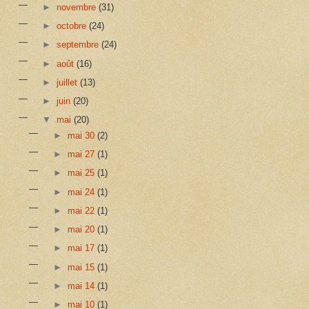
►
novembre
(31)
►
octobre
(24)
►
septembre
(24)
►
août
(16)
►
juillet
(13)
►
juin
(20)
▼
mai
(20)
►
mai 30
(2)
►
mai 27
(1)
►
mai 25
(1)
►
mai 24
(1)
►
mai 22
(1)
►
mai 20
(1)
►
mai 17
(1)
►
mai 15
(1)
►
mai 14
(1)
►
mai 10
(1)