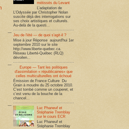
métissés du Levant
n
L’adaptation de
L’Odyssée par Christopher Nolan
suscite déjà des interrogations sur
ses choix artistiques et culturels.
Au-delà de la questi...
Jeu de l'été — de quoi s'agit-il ?
Mise à jour Réponse aujourd'hui 1er
septembre 2010 sur le site
http://www.liberte-quebec.ca.
Réseau Liberté-Québec (RLQ)
dévoilen...
Europe — Tant les politiques
d'assimilation « républicaines» que
celles multiculturelles ont échoué
Émission de France Culture Du
Grain à moudre du 25 octobre 2010.
C’est tombé comme un couperet, et
c’est venu de la bouche de la
chancel...
Luc Phaneuf et
Stéphanie Tremblay
sur le cours ECR
Luc Phaneuf et
Stéphanie Tremblay