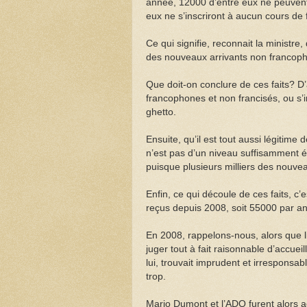
année, 12000 d’entre eux ne peuvent 
eux ne s’inscriront à aucun cours de 
Ce qui signifie, reconnait la minist
des nouveaux arrivants non francop
Que doit-on conclure de ces faits? D
francophones et non francisés, ou s
ghetto.
Ensuite, qu’il est tout aussi légitime
n’est pas d’un niveau suffisamment 
puisque plusieurs milliers des nouve
Enfin, ce qui découle de ces faits, c
reçus depuis 2008, soit 55000 par a
En 2008, rappelons-nous, alors que l
juger tout à fait raisonnable d’accu
lui, trouvait imprudent et irresponsab
trop.
Mario Dumont et l’ADQ furent alors a