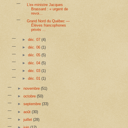
L'ex-ministre Jacques
Brassard : « urgent de
revoi...
Grand Nord du Québec —
Élèves francophones
privés ...
►
déc. 07
(4)
►
déc. 06
(1)
►
déc. 05
(5)
►
déc. 04
(5)
►
déc. 03
(1)
►
déc. 01
(1)
►
novembre
(51)
►
octobre
(50)
►
septembre
(33)
►
août
(30)
►
juillet
(28)
►
juin
(12)