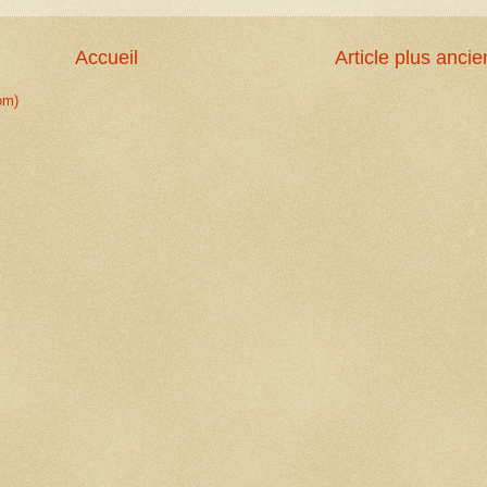
Accueil
Article plus ancie
om)