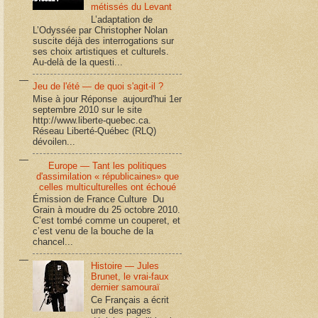
métissés du Levant
L’adaptation de
L’Odyssée par Christopher Nolan
suscite déjà des interrogations sur
ses choix artistiques et culturels.
Au-delà de la questi...
Jeu de l'été — de quoi s'agit-il ?
Mise à jour Réponse aujourd'hui 1er
septembre 2010 sur le site
http://www.liberte-quebec.ca.
Réseau Liberté-Québec (RLQ)
dévoilen...
Europe — Tant les politiques
d'assimilation « républicaines» que
celles multiculturelles ont échoué
Émission de France Culture Du
Grain à moudre du 25 octobre 2010.
C’est tombé comme un couperet, et
c’est venu de la bouche de la
chancel...
Histoire — Jules
Brunet, le vrai-faux
dernier samouraï
Ce Français a écrit
une des pages