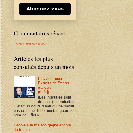
Abonnez-vous
Commentaires récents
Recent Comments Widget
Articles les plus
consultés depuis un mois
Éric Zemmour —
Extraits de
Destin
français
(m-à-j)
(Les intertitres sont
de nous). Introduction
C’était un cours d’eau qui ne payait
pas de mine. Il ne méritait guère le
nom de « fleuv...
L'école à la maison gagne encore
du terrain