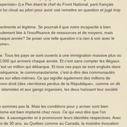
eniste» (Le Pen étant le chef du Front National, parti français
 fut cloué au pilori pour avoir osé remettre en question et jugé trop
ertinente et légitime. Se pourrait-il que notre incapacité à bien
eulement liée à l’insuffisance de ressources et de moyens, mais
chaque année? Se poser une telle question n’a rien à voir avec le
isme».
. Tous les pays se sont ouverts à une immigration massive plus ou
,000 qui arrivent chaque année. Et c’est sans compter les illégaux.
est un million qui débarque. Et tous ces pays se sont englués dans
onséquence, le communautarisme, c’est-à-dire des communautés
iées sur elles-mêmes. Ce qui signifie également des millions de
on-droit (des «territoires perdus de la République», comme on dit
 islamistes et aux gangs organisés, les deux haïssant leur société
 sommes pas là. Mais les conditions pour y arriver sont bien
alisme est bien implanté chez nous. Ce qui veut dire que l’on
es à sauvegarder et à promouvoir leurs identités respectives. Avec
s de 30 ans, au Québec comme au Canada, la moindre évocation