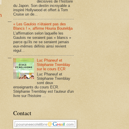
décisives de l’histoire
du Japon. Son destin incroyable a
inspiré Hollywood et offert à Tom
Cruise un de...
n
« Les Gaulois n’étaient pas des
Blancs ! », affirme Houria Bouteldja
L’affirmation selon laquelle les
Gaulois ne seraient pas « blancs »
parce qu’ils ne se seraient jamais
eux-mêmes définis ainsi revient
régul...
Luc Phaneuf et
Stéphanie Tremblay
sur le cours ECR
Luc Phaneuf et
Stéphanie Tremblay
sont deux
enseignants du cours ECR.
Stéphanie Tremblay est l'auteur d'un
livre sur l'histoire ...
Contact