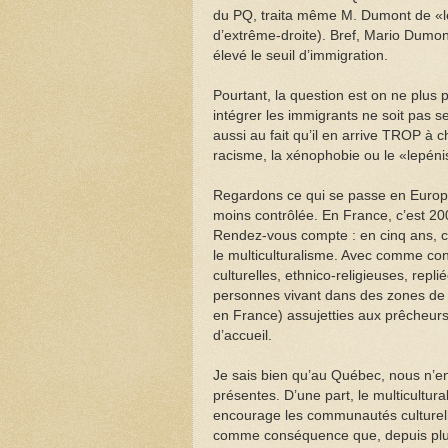
du PQ, traita même M. Dumont de «lep
d’extrême-droite). Bref, Mario Dumont
élevé le seuil d’immigration.
Pourtant, la question est on ne plus p
intégrer les immigrants ne soit pas s
aussi au fait qu’il en arrive TROP à 
racisme, la xénophobie ou le «lepén
Regardons ce qui se passe en Europe
moins contrôlée. En France, c’est 200
Rendez-vous compte : en cinq ans, c’
le multiculturalisme. Avec comme c
culturelles, ethnico-religieuses, repl
personnes vivant dans des zones de n
en France) assujetties aux prêcheurs
d’accueil.
Je sais bien qu’au Québec, nous n’en
présentes. D’une part, le multicultur
encourage les communautés culturell
comme conséquence que, depuis plu