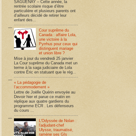
SAGUENAY – Cette année, la
rentrée scolaire risque d’être
particulière et plusieurs parents ont
d’ailleurs décidé de retirer leur
enfant des...
Cour suprême du
Canada : affaire Lola,
une victoire à la
Pyrrhus pour ceux qui
distinguent mariage
et union libre ?
Mise à jour du vendredi 25 janvier
La Cour suprême du Canada met un
terme à la saga judiciaire de Lola
contre Éric en statuant que le rég...
« La pédagogie de
l’accommodement »
Lettre de Joëlle Quérin envoyée au
Devoir hier et parue ce matin en
réplique aux quatre gardiens du
programme ECR . Les défenseurs
du cours ...
L'Odyssée de Nolan :
l'adjudant-chef
Ulysse, traumatisé,
ramène ses GIs