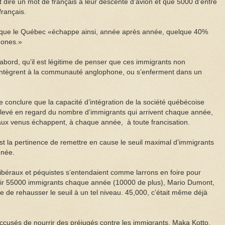
dire un mot de français à leur descente d’avion et que 5000 d’entre
français.
re, que le Québec «échappe ainsi, année après année, quelque 40%
hones.»
’abord, qu’il est légitime de penser que ces immigrants non
’intègrent à la communauté anglophone, ou s’enferment dans un
 de conclure que la capacité d’intégration de la société québécoise
élevé en regard du nombre d’immigrants qui arrivent chaque année,
aux venus échappent, à chaque année, à toute francisation.
’est la pertinence de remettre en cause le seuil maximal d’immigrants
nnée.
ibéraux et péquistes s’entendaient comme larrons en foire pour
eillir 55000 immigrants chaque année (10000 de plus), Mario Dumont,
le de rehausser le seuil à un tel niveau. 45,000, c’était même déjà
ccusés de nourrir des préjugés contre les immigrants. Maka Kotto,