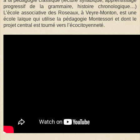
à la pédagogie classique (lecture syllabique, apprentissage
progressif de la grammaire, histoire chronologique…)
L’école associative des Roseaux, à Veyre-Monton, est une
école laïque qui utilise la pédagogie Montessori et dont le
projet central est tourné vers l’écocitoyenneté.