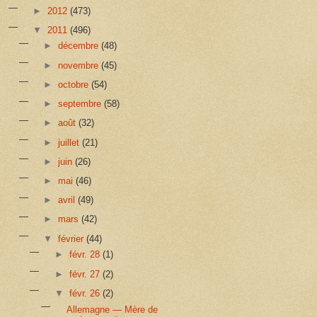
►
2012
(473)
▼
2011
(496)
►
décembre
(48)
►
novembre
(45)
►
octobre
(54)
►
septembre
(58)
►
août
(32)
►
juillet
(21)
►
juin
(26)
►
mai
(46)
►
avril
(49)
►
mars
(42)
▼
février
(44)
►
févr. 28
(1)
►
févr. 27
(2)
▼
févr. 26
(2)
Allemagne — Mère de