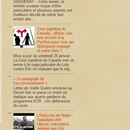
SAGUENAY – Cette année, la
rentrée scolaire risque d’être
particulière et plusieurs parents ont
d’ailleurs décidé de retirer leur
enfant des...
Cour suprême du
Canada : affaire Lola,
une victoire à la
Pyrrhus pour ceux qui
distinguent mariage
et union libre ?
Mise à jour du vendredi 25 janvier
La Cour suprême du Canada met un
terme à la saga judiciaire de Lola
contre Éric en statuant que le rég...
« La pédagogie de
l’accommodement »
Lettre de Joëlle Quérin envoyée au
Devoir hier et parue ce matin en
réplique aux quatre gardiens du
programme ECR . Les défenseurs
du cours ...
L'Odyssée de Nolan :
l'adjudant-chef
Ulysse, traumatisé,
ramène ses GIs