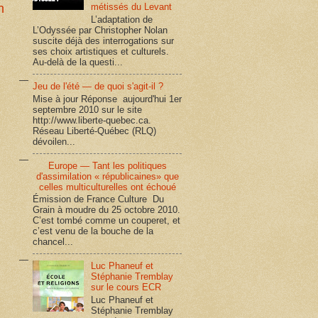
n
métissés du Levant
L’adaptation de
L’Odyssée par Christopher Nolan
suscite déjà des interrogations sur
ses choix artistiques et culturels.
Au-delà de la questi...
Jeu de l'été — de quoi s'agit-il ?
Mise à jour Réponse aujourd'hui 1er
septembre 2010 sur le site
http://www.liberte-quebec.ca.
Réseau Liberté-Québec (RLQ)
dévoilen...
Europe — Tant les politiques
d'assimilation « républicaines» que
celles multiculturelles ont échoué
Émission de France Culture Du
Grain à moudre du 25 octobre 2010.
C’est tombé comme un couperet, et
c’est venu de la bouche de la
chancel...
Luc Phaneuf et
Stéphanie Tremblay
sur le cours ECR
Luc Phaneuf et
Stéphanie Tremblay