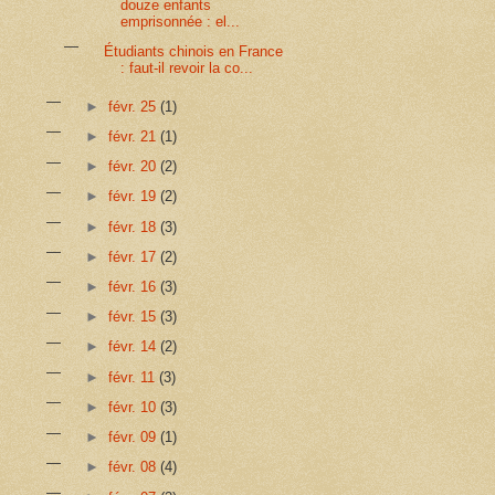
douze enfants
emprisonnée : el...
Étudiants chinois en France
: faut-il revoir la co...
►
févr. 25
(1)
►
févr. 21
(1)
►
févr. 20
(2)
►
févr. 19
(2)
►
févr. 18
(3)
►
févr. 17
(2)
►
févr. 16
(3)
►
févr. 15
(3)
►
févr. 14
(2)
►
févr. 11
(3)
►
févr. 10
(3)
►
févr. 09
(1)
►
févr. 08
(4)