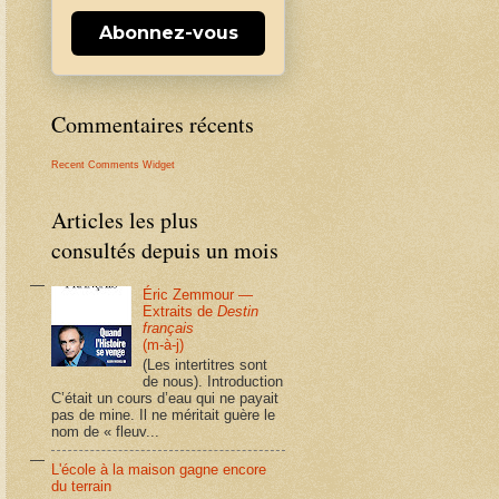
Abonnez-vous
Commentaires récents
Recent Comments Widget
Articles les plus
consultés depuis un mois
Éric Zemmour —
Extraits de
Destin
français
(m-à-j)
(Les intertitres sont
de nous). Introduction
C’était un cours d’eau qui ne payait
pas de mine. Il ne méritait guère le
nom de « fleuv...
L'école à la maison gagne encore
du terrain