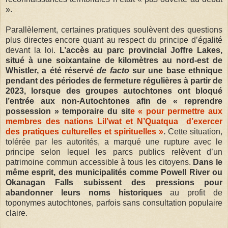
».
Parallèlement, certaines pratiques soulèvent des questions
plus directes encore quant au respect du principe d’égalité
devant la loi.
L’accès au parc provincial Joffre Lakes,
situé à une soixantaine de kilomètres au nord-est de
Whistler, a été réservé
de facto
sur une base ethnique
pendant des périodes de fermeture régulières à partir de
2023, lorsque des groupes autochtones ont bloqué
l’entrée aux non-Autochtones afin de « reprendre
possession » temporaire du sit
e « pour permettre aux
membres des nations Lil’wat et N’Quatqua d’exercer
des pratiques culturelles et spirituelles »
.
Cette situation,
tolérée par les autorités, a marqué une rupture avec le
principe selon lequel les parcs publics relèvent d’un
patrimoine commun accessible à tous les citoyens.
Dans le
même esprit, des municipalités comme Powell River ou
Okanagan Falls subissent des pressions pour
abandonner leurs noms historiques
au profit de
toponymes autochtones, parfois sans consultation populaire
claire.