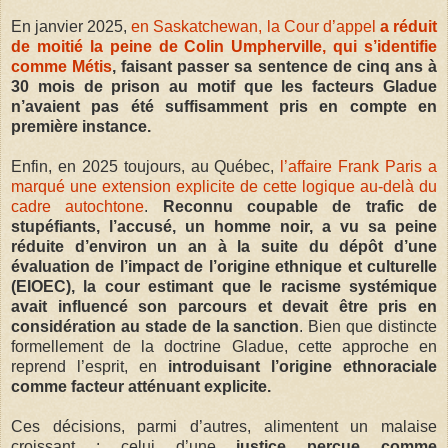
En janvier 2025,
en Saskatchewan, la Cour d’appel
a réduit
de moitié la peine de Colin Umpherville, qui s’identifie
comme Métis
, faisant passer sa sentence de cinq ans à
30 mois de prison au motif que les facteurs Gladue
n’avaient pas été suffisamment pris en compte en
première instance.
Enfin, en 2025 toujours, au Québec,
l’affaire Frank Paris a
marqué une extension explicite de cette logique au-delà du
cadre autochtone
.
Reconnu coupable de trafic de
stupéfiants, l’accusé, un homme noir, a vu sa peine
réduite d’environ un an à la suite du dépôt d’une
évaluation de l’impact de l’origine ethnique et culturelle
(EIOEC), la cour estimant que le racisme systémique
avait influencé son parcours et devait être pris en
considération au stade de la sanction
. Bien que distincte
formellement de la doctrine Gladue, cette approche en
reprend l’esprit, en
introduisant l’origine ethnoraciale
comme facteur atténuant explicite.
Ces décisions, parmi d’autres, alimentent un malaise
croissant : celui d’une
justice perçue comme