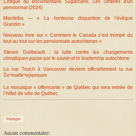
Critique du documentaire
Sugarcane, Les Ombres d'un
pensionnat
(2024)
Manitoba — « La honteuse disparition de l'évêque
Grandin »
Nouveau livre sur « Comment le Canada s’est trompé du
tout au tout sur les pensionnats autochtones »
Steven Guilbeault : la lutte contre les changements
climatiques passe par le savoir et le leadership autochtone
La rue Trutch à Vancouver devient officiellement la rue
Šxʷməθkʷəy̓əmsəm
La mosaïque « offensante » de Québec qui sera retirée de
l’hôtel de ville de Québec
Partager
Aucun commentaire: