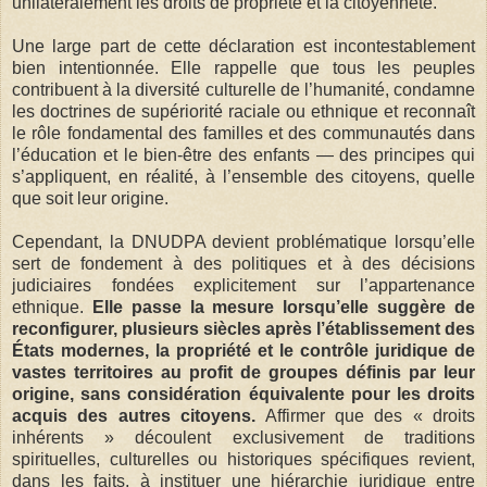
unilatéralement les droits de propriété et la citoyenneté.
Une large part de cette déclaration est incontestablement
bien intentionnée. Elle rappelle que tous les peuples
contribuent à la diversité culturelle de l’humanité, condamne
les doctrines de supériorité raciale ou ethnique et reconnaît
le rôle fondamental des familles et des communautés dans
l’éducation et le bien-être des enfants — des principes qui
s’appliquent, en réalité, à l’ensemble des citoyens, quelle
que soit leur origine.
Cependant, la DNUDPA devient problématique lorsqu’elle
sert de fondement à des politiques et à des décisions
judiciaires fondées explicitement sur l’appartenance
ethnique.
Elle passe la mesure lorsqu’elle suggère de
reconfigurer, plusieurs siècles après l’établissement des
États modernes, la propriété et le contrôle juridique de
vastes territoires au profit de groupes définis par leur
origine, sans considération équivalente pour les droits
acquis des autres citoyens.
Affirmer que des « droits
inhérents » découlent exclusivement de traditions
spirituelles, culturelles ou historiques spécifiques revient,
dans les faits, à instituer une hiérarchie juridique entre