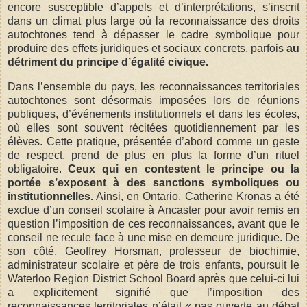
encore susceptible d’appels et d’interprétations, s’inscrit
dans un climat plus large où la reconnaissance des droits
autochtones tend à dépasser le cadre symbolique pour
produire des effets juridiques et sociaux concrets, parfois
au
détriment du principe d’égalité civique.
Dans l’ensemble du pays, les reconnaissances territoriales
autochtones sont désormais imposées lors de réunions
publiques, d’événements institutionnels et dans les écoles,
où elles sont souvent récitées quotidiennement par les
élèves. Cette pratique, présentée d’abord comme un geste
de respect, prend de plus en plus la forme d’un rituel
obligatoire.
Ceux qui en contestent le principe ou la
portée s’exposent à des sanctions symboliques ou
institutionnelles.
Ainsi, en Ontario, Catherine Kronas a été
exclue d’un conseil scolaire à Ancaster pour avoir remis en
question l’imposition de ces reconnaissances, avant que le
conseil ne recule face à une mise en demeure juridique. De
son côté, Geoffrey Horsman, professeur de biochimie,
administrateur scolaire et père de trois enfants, poursuit le
Waterloo Region District School Board après que celui-ci lui
a explicitement signifié que l’imposition des
reconnaissances territoriales n’était « pas ouverte au débat