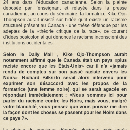
24 ans dans l’éducation canadienne. Selon la plainte
déposée par l’enseignant et relayée dans la presse
canadienne, au cours du séminaire, la formatrice Kike Ojo-
Thompson aurait insisté sur l’idée qu’il existe un racisme
structurel présent au Canada - une thèse défendue par les
adeptes de la «théorie critique de la race», ce courant
d’idées postcolonial qui dénonce le racisme inconscient des
institutions occidentales.
Selon le Daily Mail , Kike Ojo-Thompson aurait
notamment affirmé que le Canada était un pays «plus
raciste encore que les États-Unis» car il n’a «jamais
rendu de comptes sur son passé raciste envers les
Noirs». Richard Bilkszto serait alors intervenu pour
exprimer son désaccord avec les propos de la
formatrice (une femme noire), qui se serait agacée en
répondant immédiatement : «Nous sommes ici pour
parler du racisme contre les Noirs, mais vous, malgré
votre blanchité, vous pensez que vous pouvez me dire
la façon dont les choses se passent pour les Noirs dans
ce pays ?».
La plainte du proviseur, déposée plusieurs mois après