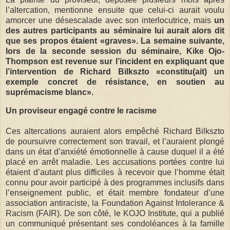
l’altercation, mentionne ensuite que celui-ci aurait voulu
amorcer une désescalade avec son interlocutrice, mais
un
des autres participants au séminaire lui aurait alors dit
que ses propos étaient «graves». La semaine suivante,
lors de la seconde session du séminaire, Kike Ojo-
Thompson est revenue sur l’incident en expliquant que
l’intervention de Richard Bilkszto «constitu(ait) un
exemple concret de résistance, en soutien au
suprémacisme blanc».
Un proviseur engagé contre le racisme
Ces altercations auraient alors empêché Richard Bilkszto
de poursuivre correctement son travail, et l’auraient plongé
dans un état d’anxiété émotionnelle à cause duquel il a été
placé en arrêt maladie. Les accusations portées contre lui
étaient d’autant plus difficiles à recevoir que l’homme était
connu pour avoir participé à des programmes inclusifs dans
l’enseignement public, et était membre fondateur d’une
association antiraciste, la Foundation Against Intolerance &
Racism (FAIR). De son côté, le KOJO Institute, qui a publié
un communiqué présentant ses condoléances à la famille