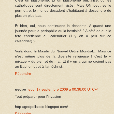
C’est un blasphème. Et un blasphème officialisé, où les
catholiques sont directement visés. Mais ON peut se le
permettre, le monde décadent s’habituant à descendre de
plus en plus bas.
Et bien, oui, nous continuons la descente. A quand une
journée pour la pédophilie ou la bestialité ? A côté de quelle
fête chrétienne du calendrier (il y en a peu sur ce
calendrier) ?
Voilà donc le Masdu du Nouvel Ordre Mondial… Mais ce
n’est même plus de la diversité religieuse ! c’est le «
mixage » du bien et du mal. Et il y en a qui ne croient pas
au Baphomet et à l’antéchrist…
Répondre
geopo
jeudi 17 septembre 2009 à 00:38:00 UTC−4
Tout préparer pour l'invasion
http://geopolisocio.blogspot.com/
Répondre