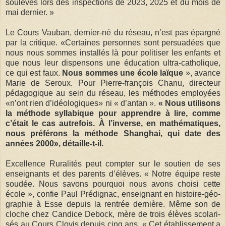
sou­le­vés lors des ins­pec­tions de 2023, 2025 et du mois de
mai der­nier. »
Le Cours Vau­ban, der­nier-né du réseau, n’est pas épar­gné
par la cri­tique. «Cer­taines per­sonnes sont per­sua­dées que
nous nous sommes ins­tal­lés là pour poli­ti­ser les enfants et
que nous leur dis­pen­sons une édu­ca­tion ultra-catho­lique,
ce qui est faux.
Nous sommes une école laïque
», avance
Marie de Seroux. Pour Pierre-françois Chanu, direc­teur
péda­go­gique au sein du réseau, les méthodes employées
«n’ont rien d’idéo­lo­giques» ni « d’antan ».
« Nous uti­li­sons
la méthode syl­la­bique pour apprendre à lire, comme
c’était le cas autre­fois. À l’inverse, en mathé­ma­tiques,
nous pré­fé­rons la méthode Shan­ghai, qui date des
années 2000», détaille-t-il.
Excel­lence Rura­li­tés peut comp­ter sur le sou­tien de ses
ensei­gnants et des parents d’élèves. « Notre équipe reste
sou­dée. Nous savons pour­quoi nous avons choisi cette
école », confie Paul Pré­di­gnac, ensei­gnant en his­toi­re-­géo­
gra­phie à Esse depuis la ren­trée der­nière. Même son de
cloche chez Can­dice Debock, mère de trois élèves sco­la­ri­
sés au Cours Clo­vis depuis cinq ans. « Cet éta­blis­se­ment a