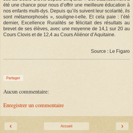
été une chance pour nous d’offrir une meilleure édu­ca­tion à
nos enfants multi-dys. Depuis qu’ils suivent leur sco­la­rité, ils
sont méta­mor­pho­sés », sou­ligne-t-elle. Et cela paie : l’été
der­nier, Excel­lence Rura­li­tés se féli­ci­tait des résul­tats au
bre­vet de ses élèves, avec une moyenne de 14,1 sur 20 au
Cours Clo­vis et de 12,4 au Cours Alié­nor d’Aqui­taine.
Source : Le Figaro
Partager
Aucun commentaire:
Enregistrer un commentaire
‹
›
Accueil