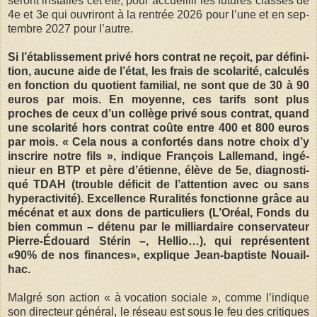
seront ins­tal­lés cet été, pour accueillir les futures classes de
4e et 3e qui ouvri­ront à la ren­trée 2026 pour l’une et en sep­
tembre 2027 pour l’autre.
Si l’éta­blis­se­ment privé hors contrat ne reçoit, par défi­ni­
tion, aucune aide de l’état, les frais de sco­la­rité, cal­cu­lés
en fonc­tion du quo­tient fami­lial, ne sont que de 30 à 90
euros par mois. En moyenne, ces tarifs sont plus
proches de ceux d’un col­lège privé sous contrat, quand
une sco­la­rité hors contrat coûte entre 400 et 800 euros
par mois. « Cela nous a confor­tés dans notre choix d’y
ins­crire notre fils », indique François Lal­le­mand, ingé­
nieur en BTP et père d’étienne, élève de 5e, diag­nos­ti­
qué TDAH (trouble défi­cit de l’atten­tion avec ou sans
hyper­ac­ti­vité). Excel­lence Rura­li­tés fonc­tionne grâce au
mécé­nat et aux dons de par­ti­cu­liers (L’Oréal, Fonds du
bien com­mun – détenu par le mil­liar­daire conser­va­teur
Pierre-Édouard Sté­rin –, Hel­lio…), qui repré­sentent
«90% de nos finances», explique Jean-bap­tiste Nouail­
hac.
Mal­gré son action « à voca­tion sociale », comme l’indique
son direc­teur géné­ral, le réseau est sous le feu des cri­tiques