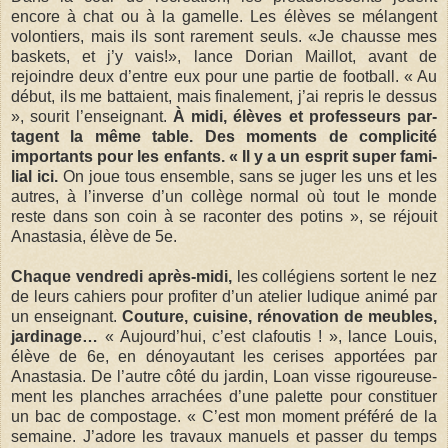
encore à chat ou à la gamelle. Les élèves se mélangent
volon­tiers, mais ils sont rare­ment seuls. «Je chausse mes
bas­kets, et j’y vais!», lance Dorian Maillot, avant de
rejoindre deux d’entre eux pour une par­tie de foot­ball. « Au
début, ils me bat­taient, mais fina­le­ment, j’ai repris le des­sus
», sou­rit l’ensei­gnant.
À midi, élèves et pro­fes­seurs par­
tagent la même table. Des moments de com­pli­cité
impor­tants pour les enfants. « Il y a un esprit super fami­
lial ici.
On joue tous ensemble, sans se juger les uns et les
autres, à l’inverse d’un col­lège nor­mal où tout le monde
reste dans son coin à se racon­ter des potins », se réjouit
Anas­ta­sia, élève de 5e.
Chaque ven­dredi après-midi,
les col­lé­giens sortent le nez
de leurs cahiers pour pro­fi­ter d’un ate­lier ludique animé par
un ensei­gnant.
Cou­ture, cui­sine, réno­va­tion de meubles,
jar­di­nage…
« Aujourd’hui, c’est cla­fou­tis ! », lance Louis,
élève de 6e, en dénoyau­tant les cerises appor­tées par
Anas­ta­sia. De l’autre côté du jar­din, Loan visse rigou­reu­se­
ment les planches arra­chées d’une palette pour consti­tuer
un bac de com­pos­tage. « C’est mon moment pré­féré de la
semaine. J’adore les tra­vaux manuels et pas­ser du temps