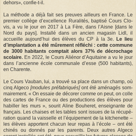
dehors», confie-t-il.
La méthode a déjà fait ses preuves ailleurs en France. Le
pre­mier col­lège d’excel­lence Rura­li­tés, bap­tisé Cours Clo­
vis, a vu le jour en 2017 à La Fère, dans l’Aisne [dans le
Nord du pays]. Ins­tallé dans un ancien maga­sin Lidl, il
accueille aujourd’hui des élèves du CP à la 3e.
Le lieu
d’implan­ta­tion a été mûre­ment réflé­chi : cette com­mune
de 3000 habi­tants comp­tait alors 37% de décro­chage
sco­laire.
En 2022, le Cours Alié­nor d’Aqui­taine a vu le jour
dans l’ancienne école com­mu­nale d’esse (500 habi­tants),
en Cha­rente.
Le Cours Vau­ban, lui, a trouvé sa place dans un champ, où
cinq Algeco
[modules préfabriqués]
ont été amé­na­gés som­
mai­re­ment. « On essaie de déco­rer comme on peut, on colle
des cartes de France ou des pro­duc­tions des élèves pour
habiller les murs », sou­rit Aline Bou­he­ret, ensei­gnante de
français. Les chaises et les tables sont issues de la récu­pé­
ra­tion quand la vais­selle et l’équi­pe­ment de la kit­che­nette –
les élèves apportent cha­cun leur repas à l’école – ont été
chi­nés ou don­nés par les parents. Deux autres Algeco