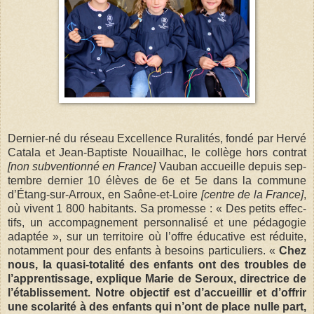
Der­nier-né du réseau Excel­lence Rura­li­tés, fondé par Hervé
Catala et Jean-Bap­tiste Nouail­hac, le col­lège hors contrat
[non subventionné en France]
Vau­ban accueille depuis sep­
tembre der­nier 10 élèves de 6e et 5e dans la com­mune
d’Étang-sur-Arroux, en Saône-et-Loire
[centre de la France]
,
où vivent 1 800 habi­tants. Sa pro­messe : « Des petits effec­
tifs, un accom­pa­gne­ment per­son­na­lisé et une péda­go­gie
adap­tée », sur un ter­ri­toire où l’offre édu­ca­tive est réduite,
notam­ment pour des enfants à besoins par­ti­cu­liers. «
Chez
nous, la quasi-tota­lité des enfants ont des troubles de
l’appren­tis­sage, explique Marie de Seroux, direc­trice de
l’éta­blis­se­ment. Notre objec­tif est d’accueillir et d’offrir
une sco­la­rité à des enfants qui n’ont de place nulle part,