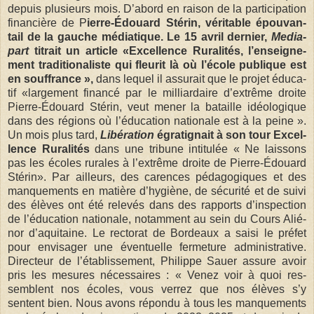
depuis plu­sieurs mois. D’abord en rai­son de la par­ti­ci­pa­tion
finan­cière de P
ierre-Édouard Sté­rin, véri­table épou­van­
tail de la gauche média­tique. Le 15 avril der­nier,
Media­
part
titrait un article «Excel­lence Rura­li­tés, l’ensei­gne­
ment tra­di­tio­na­liste qui fleu­rit là où l’école publique est
en souf­france »,
dans lequel il assu­rait que le pro­jet édu­ca­
tif «lar­ge­ment financé par le mil­liar­daire d’extrême droite
Pierre-Édouard Sté­rin, veut mener la bataille idéo­lo­gique
dans des régions où l’édu­ca­tion natio­nale est à la peine ».
Un mois plus tard,
Libé­ra­tion
égra­ti­gnait à son tour Excel­
lence Rura­li­tés
dans une tri­bune inti­tu­lée « Ne lais­sons
pas les écoles rurales à l’extrême droite de Pierre-Édouard
Sté­rin». Par ailleurs, des carences péda­go­giques et des
man­que­ments en matière d’hygiène, de sécu­rité et de suivi
des élèves ont été rele­vés dans des rap­ports d’ins­pec­tion
de l’édu­ca­tion natio­nale, notam­ment au sein du Cours Alié­
nor d’aqui­taine. Le rec­to­rat de Bor­deaux a saisi le pré­fet
pour envi­sa­ger une éven­tuelle fer­me­ture admi­nis­tra­tive.
Direc­teur de l’éta­blis­se­ment, Phi­lippe Sauer assure avoir
pris les mesures néces­saires : « Venez voir à quoi res­
semblent nos écoles, vous ver­rez que nos élèves s’y
sentent bien. Nous avons répondu à tous les man­que­ments