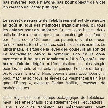
pas l’inverse. Nous n’avons pas pour objec­tif de vider
les classes de l’école publique
. »
Le secret de réus­site de l’éta­blis­se­ment est de remettre
au goût du jour des méthodes tra­di­tion­nelles.
Ici, tous
les enfants sont en uni­forme.
Quatre polos blancs, deux
pulls bor­deaux et une jupe ou un pan­ta­lon gris sont four­nis
par l’école contre 120 euros. Les parents doivent se pro­cu­
rer eux-mêmes les chaus­sures, sombres et sans marque.
Le
lundi matin, le rituel de la levée des cou­leurs au son de
La Mar­seillaise ouvre la semaine. Les cours com­
mencent à 8 heures et ter­minent à 16 h 30, après une
heure d’étude diri­gée.
« L’orga­ni­sa­tion est plus simple
pour les parents et les enfants, puisque l’emploi du temps
est tou­jours le même. Nous pou­vons ainsi accom­pa­gner à
pied, matin et soir, tous les élèves qui viennent en train à la
gare d’Étang », explique Dorian Maillot, pro­fes­seur de
mathé­ma­tiques.
Enfin, règle d’or pour l’équipe péda­go­gique de l’éta­blis­se­
ment : les ensei­gnants sont éga­le­ment des «édu­ca­teurs».
Dans la cour de récréa­tion, les pré­ado­les­cents jouent