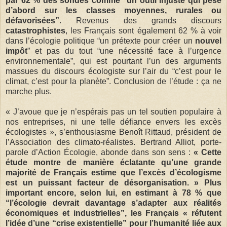
par 62 % des sondés comme “un outil injuste qui pèse
d’abord sur les classes moyennes, rurales ou
défavorisées”
. Revenus des grands discours
catastrophistes
, les Français sont également 62 % à voir
dans l’écologie politique “un prétexte pour créer un
nouvel
impôt
” et pas du tout “une nécessité face à l’urgence
environnementale”, qui est pourtant l’un des arguments
massues du discours écologiste sur l’air du “c’est pour le
climat, c’est pour la planète”. Conclusion de l’étude : ça ne
marche plus.
« J’avoue que je n’espérais pas un tel soutien populaire à
nos entreprises, ni une telle défiance envers les excès
écologistes », s’enthousiasme Benoît Rittaud, président de
l’Association des climato-réalistes. Bertrand Alliot, porte-
parole d’Action Écologie, abonde dans son sens :
« Cette
étude montre de manière éclatante qu’une grande
majorité de Français estime que l’excès d’écologisme
est un puissant facteur de désorganisation. » Plus
important encore, selon lui, en estimant à 78 % que
“l’écologie devrait davantage s’adapter aux réalités
économiques et industrielles”, les Français « réfutent
l’idée d’une “crise existentielle” pour l’humanité liée aux