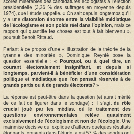
scores misérables des candidatures écologistes à l’élection
présidentielle (3,26 % des suffrages en moyenne depuis
1974), que l’étude rappelle. « On sait depuis longtemps qu’il
y a une d
istorsion énorme entre la visibilité médiatique
de l’écologisme et son poids réel dans l’opinion
, mais ce
rapport qui quantifie les choses est tout à fait bienvenu »,
poursuit Benoît Rittaud.
Parlant à ce propos d’une « illustration de la théorie de la
tyrannie des minorités », Dominique Reynié pose la
question essentielle : «
Pourquoi, ou à quel titre, un
courant électoralement insignifiant, et depuis si
longtemps, parvient-il à bénéficier d’une considération
politique et médiatique que l’on pensait réservée à de
grands partis ou à de grands électorats
? »
La réponse est peut-être dans la question (et aurait mérité
de ce fait de figurer dans le sondage) : il s’agit
du rôle
crucial joué par les médias, où le traitement des
questions environnementales relève quasiment
exclusivement de l’écologisme et non de l’écologie.
Une
mainmise décisive qui explique d’ailleurs quelques résultats
étonnants, présents dans l’étude; ainsi 57 % des sondés ont