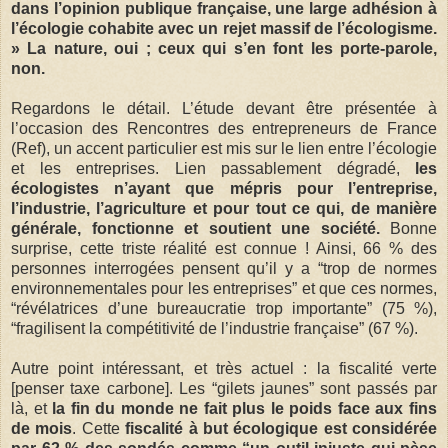
dans l’opinion publique française, une large adhésion à
l’écologie cohabite avec un rejet massif de l’écologisme.
» La nature, oui ; ceux qui s’en font les porte-parole,
non.
Regardons le détail. L’étude devant être présentée à
l’occasion des Rencontres des entrepreneurs de France
(Ref), un accent particulier est mis sur le lien entre l’écologie
et les entreprises. Lien passablement dégradé,
les
écologistes n’ayant que mépris pour l’entreprise,
l’industrie, l’agriculture et pour tout ce qui, de manière
générale, fonctionne et soutient une société.
Bonne
surprise, cette triste réalité est connue ! Ainsi, 66 % des
personnes interrogées pensent qu’il y a “trop de normes
environnementales pour les entreprises” et que ces normes,
“révélatrices d’une bureaucratie trop importante” (75 %),
“fragilisent la compétitivité de l’industrie française” (67 %).
Autre point intéressant, et très actuel : la fiscalité verte
[penser taxe carbone]. Les “gilets jaunes” sont passés par
là, et
la fin du monde ne fait plus le poids face aux fins
de mois
. Cette
fiscalité à but écologique est considérée