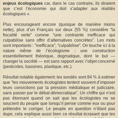
enjeux écologiques
car, dans le cas contraire, ils diraient
que c’est l’économie qui doit s’adapter aux réalités
écologiques ».
Plus encourageant encore (quoique de manière moins
nette), plus d’un Français sur deux (55 %) considère “la
fiscalité verte” comme “une contrainte inefficace qui
culpabilise sans offrir d’alternatives concrètes”. Les mots
sont importants : “inefficace”, “culpabilise”. On touche ici à la
nature même de l’écologisme : une construction
essentiellement théorique, dogmatique, dont le but —
changer la société — est sans rapport avec l’objet concerné
(pesticides, bassines, plastique, etc.).
Résultat notable également: les sondés sont 84 % à estimer
que “les mouvements écologistes tentent souvent d’imposer
leurs convictions par la pression médiatique et judiciaire,
sans passer par le débat démocratique”. Un chiffre qui n’est
pas étonnant quand on sait que les écologistes ne se
soucient du peuple que lorsqu’il pense comme eux ou pour
prétendre le corriger. Le peuple en question n’étant pas
dupe, cela explique aussi bien ce résultat écrasant que les