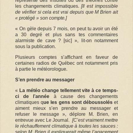
représente des insultes ou des théories contre
les changements climatiques.
[Il est impossible
de vérifier si cela est vrai depuis que M Brien ait
« protégé » son compte.]
« On gèle depuis 7 mois, on peut tu avoir un été
a 30 degré et plus sans tes commentaires
alarmiste de cave ? [sic] », lit-on notamment
sous la publication.
Plusieurs comptes s’affichant en faveur de
certaines radios de Québec ont notamment pris
à partie le météorologue.
S’en prendre au messager
«
La météo change tellement vite à ce temps-
ci de l’année
à cause des changements
climatiques q
ue les gens sont déboussolés
et
aiment mieux s’en prendre au messager et
refuser le message », déplore M. Brien, en
entrevue avec Le Journal.
[C’est vraiment mettre
le réchauffement climatique à toutes les sauces :
selon M. Brien il expliquerait même l’agacement