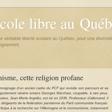
cole libre au Qué
e véritable liberté scolaire au Québec, pour une divers
eignement.
sme, cette religion profane
émoignage d’un ancien cadre du PCF qui revisite son parcours et sa
 injustement sévère envers Georges Marchais, coupable, à ses yeux,
L’auteur, Jean-Merle Argelès, est né en 1936. Professeur d’allemand, il
 dirigeants de la fédération parisienne du Parti communiste français.
participa à la recherche sur l’Allemagne et le communisme, notamment