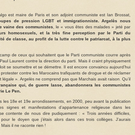
dalgo est maire de Paris et son adjoint communiste est Ian Brossat,
oupes de pression LGBT et immigrationniste. Argelès nous
nce vaine des communistes
, le « vous êtes des malades » jeté par
rs homosexuels, et la très fine perception par le Parti du
té de classe, au profit de la lutte contre le patriarcat, à la plus
 camp de ceux qui souhaitent que le Parti communiste courre après
 Paul Laurent contre la direction du parti. Mais il craint physiquement
doit se soumettre et se démettre. Il est encore convaincu aujourd’hui
e protester contre les Marocains trafiquants de drogue et de réclamer
 et légale ». Argelès ne comprend pas que Marchais avait raison. Qu’il
française qui, de guerre lasse, abandonnera les communistes
ie Le Pen.
ans les 18e et 19e arrondissements, en 2000, peu avant la publication
 signes et manifestations d’appartenance religieuse dans les
 se contente de nous dire pudiquement : « Trois années difficiles,
s pour le doyen que j’étais alors dans ces trois collèges. J’aurais
ais il ne raconte rien !