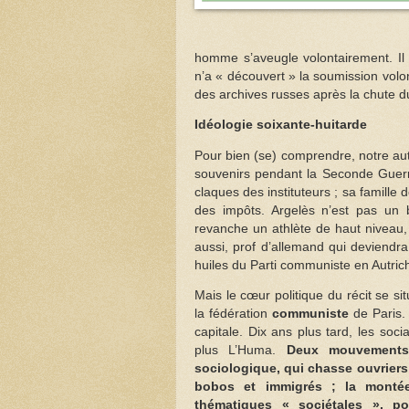
homme s’aveugle volontairement. Il e
n’a « découvert » la soumission volo
des archives russes après la chute d
Idéologie soixante-huitarde
Pour bien (se) comprendre, notre aut
souvenirs pendant la Seconde Guerre 
claques des instituteurs ; sa famille
des impôts. Argelès n’est pas un br
revanche un athlète de haut niveau
aussi, prof d’allemand qui deviendra
huiles du Parti communiste en Autric
Mais le cœur politique du récit se 
la fédération
communiste
de Paris
capitale. Dix ans plus tard, les soci
plus L’Huma.
Deux mouvements 
sociologique, qui chasse ouvriers 
bobos et immigrés ; la montée
thématiques « sociétales », p