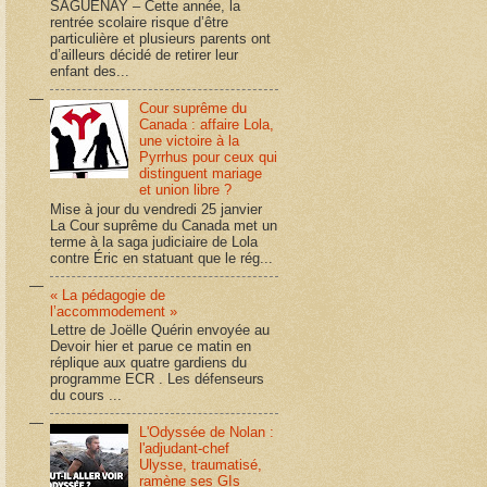
SAGUENAY – Cette année, la
rentrée scolaire risque d’être
particulière et plusieurs parents ont
d’ailleurs décidé de retirer leur
enfant des...
Cour suprême du
Canada : affaire Lola,
une victoire à la
Pyrrhus pour ceux qui
distinguent mariage
et union libre ?
Mise à jour du vendredi 25 janvier
La Cour suprême du Canada met un
terme à la saga judiciaire de Lola
contre Éric en statuant que le rég...
« La pédagogie de
l’accommodement »
Lettre de Joëlle Quérin envoyée au
Devoir hier et parue ce matin en
réplique aux quatre gardiens du
programme ECR . Les défenseurs
du cours ...
L'Odyssée de Nolan :
l'adjudant-chef
Ulysse, traumatisé,
ramène ses GIs