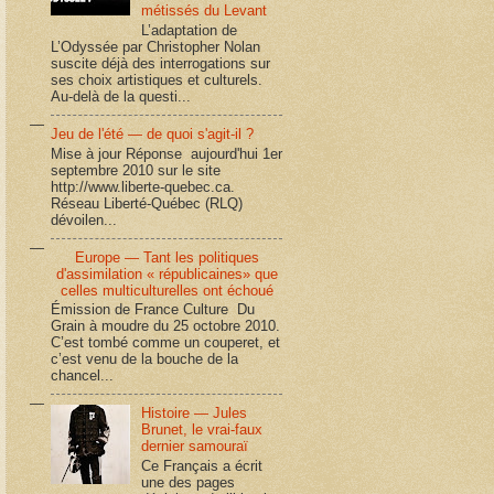
métissés du Levant
L’adaptation de
L’Odyssée par Christopher Nolan
suscite déjà des interrogations sur
ses choix artistiques et culturels.
Au-delà de la questi...
Jeu de l'été — de quoi s'agit-il ?
Mise à jour Réponse aujourd'hui 1er
septembre 2010 sur le site
http://www.liberte-quebec.ca.
Réseau Liberté-Québec (RLQ)
dévoilen...
Europe — Tant les politiques
d'assimilation « républicaines» que
celles multiculturelles ont échoué
Émission de France Culture Du
Grain à moudre du 25 octobre 2010.
C’est tombé comme un couperet, et
c’est venu de la bouche de la
chancel...
Histoire — Jules
Brunet, le vrai-faux
dernier samouraï
Ce Français a écrit
une des pages