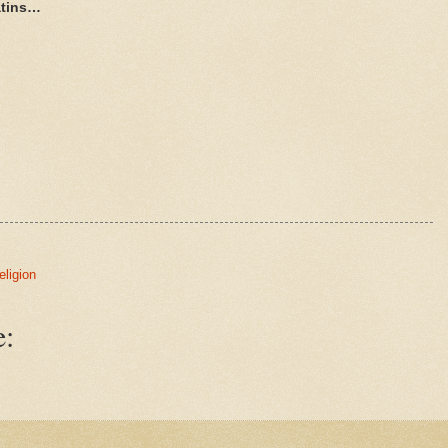
atins…
religion
e: