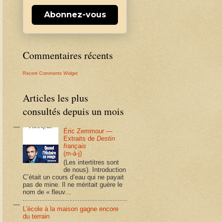
Abonnez-vous
Commentaires récents
Recent Comments Widget
Articles les plus
consultés depuis un mois
Éric Zemmour —
Extraits de
Destin
français
(m-à-j)
(Les intertitres sont
de nous). Introduction
C’était un cours d’eau qui ne payait
pas de mine. Il ne méritait guère le
nom de « fleuv...
L'école à la maison gagne encore
du terrain