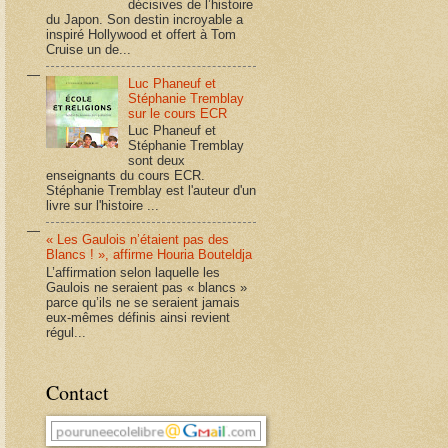
décisives de l’histoire
du Japon. Son destin incroyable a
inspiré Hollywood et offert à Tom
Cruise un de...
Luc Phaneuf et
Stéphanie Tremblay
sur le cours ECR
Luc Phaneuf et
Stéphanie Tremblay
sont deux
enseignants du cours ECR.
Stéphanie Tremblay est l'auteur d'un
livre sur l'histoire ...
« Les Gaulois n’étaient pas des
Blancs ! », affirme Houria Bouteldja
L’affirmation selon laquelle les
Gaulois ne seraient pas « blancs »
parce qu’ils ne se seraient jamais
eux-mêmes définis ainsi revient
régul...
Contact