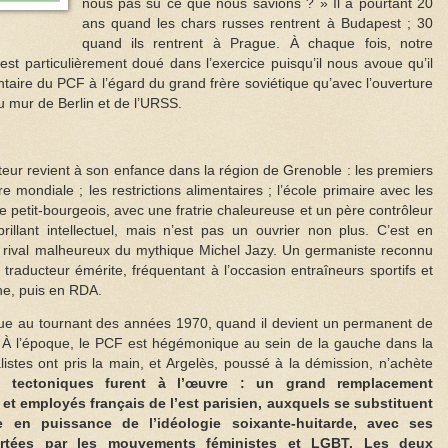
nous pas su ce que nous savions ? » Il a pourtant 20
ans quand les chars russes rentrent à Budapest ; 30
quand ils rentrent à Prague. À chaque fois, notre
st particulièrement doué dans l’exercice puisqu’il nous avoue qu’il
ntaire du PCF à l’égard du grand frère soviétique qu’avec l’ouverture
u mur de Berlin et de l’URSS.
eur revient à son enfance dans la région de Grenoble : les premiers
mondiale ; les restrictions alimentaires ; l’école primaire avec les
 de petit-bourgeois, avec une fratrie chaleureuse et un père contrôleur
illant intellectuel, mais n’est pas un ouvrier non plus. C’est en
, rival malheureux du mythique Michel Jazy. Un germaniste reconnu
 traducteur émérite, fréquentant à l’occasion entraîneurs sportifs et
he, puis en RDA.
situe au tournant des années 1970, quand il devient un permanent de
. À l’époque, le PCF est hégémonique au sein de la gauche dans la
alistes ont pris la main, et Argelès, poussé à la démission, n’achète
tectoniques furent à l’œuvre : un grand remplacement
et employés français de l’est parisien, auxquels se substituent
 en puissance de l’idéologie soixante-huitarde, avec ses
ortées par les mouvements féministes et LGBT. Les deux