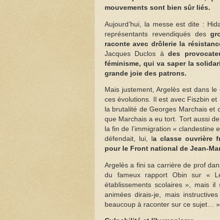
mouvements sont bien sûr liés.
Aujourd’hui, la messe est dite : Hi
représentants revendiqués des
gr
raconte avec drôlerie la résista
Jacques Duclos à
des provocateu
féminisme, qui va saper la solidari
grande joie des patrons.
Mais justement, Argelès est dans le
ces évolutions. Il est avec Fiszbin et
la brutalité de Georges Marchais et 
que Marchais a eu tort. Tort aussi d
la fin de l’immigration « clandestine
défendait, lui, l
a classe ouvrière 
pour le Front national de Jean-Mar
Argelès a fini sa carrière de prof d
du fameux rapport Obin sur « Les
établissements scolaires », mais il
animées dirais-je, mais instructive
beaucoup à raconter sur ce sujet… » M