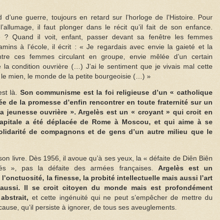
d’une guerre, toujours en retard sur l’horloge de l’Histoire. Pour
’allumage, il faut plonger dans le récit qu’il fait de son enfance.
 ? Quand il voit, enfant, passer devant sa fenêtre les femmes
mins à l’école, il écrit : « Je regardais avec envie la gaieté et la
entre ces femmes circulant en groupe, envie mêlée d’un certain
e la condition ouvrière (…) J’ai le sentiment que je vivais mal cette
 le mien, le monde de la petite bourgeoisie (…) »
est là.
Son communisme est la foi religieuse d’un « catholique
ée de la promesse d’enfin rencontrer en toute fraternité sur un
la jeunesse ouvrière ». Argelès est un « croyant » qui croit en
 capitale a été déplacée de Rome à Moscou, et qui aime à se
olidarité de compagnons et de gens d’un autre milieu que le
on livre. Dès 1956, il avoue qu’à ses yeux, la « défaite de Diên Biên
isés », pas la défaite des armées françaises.
Argelès est un
 l’onctuosité, la finesse, la probité intellectuelle mais aussi l’art
é aussi. Il se croit citoyen du monde mais est profondément
 abstrait,
et cette ingénuité qui ne peut s’empêcher de mettre du
 cause, qu’il persiste à ignorer, de tous ses aveuglements.