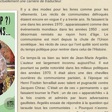
ctuellement une carrière de traducteur.
Il y a des modes pour les livres comme pour les
vêtements. Les récits de communistes défroqués
étaient encore en vogue il y a trente ans. Ils faisaient la
une dans les années 1970 ; apparaissaient comme des
événements mondiaux dans les années 1950 ; sont
désormais remisés au rayon hors d’âge. Le
communisme est mort depuis la chute de l’Union
soviétique ; les récits de ceux qui l’ont quitté sont sortis
du temps politique pour rentrer dans celui de l’Histoire.
Ce temps-là va bien au teint de Jean-Marie Argelès.
L’auteur est largement inconnu aujourd’hui. Il eut
pourtant sa petite notoriété dans les milieux politiques
des années 1970. Il était alors une des chevilles
ouvrières du communisme parisien, à l’époque où
Henri Fiszbin ferraillait avec talent et pugnacité contre
Jacques Chirac. C’était un de ces « permanents » qui
faisaient tourner le Parti ; un de ces « apparatchiks » à
la fois craints et admirés par leurs adversaires
gaullistes. Argelès essaie de répondre à la question qui
taraude tous les communistes : « Pourquoi n’avons-