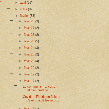
n
►
avril
(55)
►
mars
(92)
▼
février
(63)
►
févr. 28
(3)
►
févr. 27
(2)
►
févr. 26
(2)
►
févr. 25
(5)
►
févr. 24
(3)
►
févr. 23
(2)
►
févr. 22
(4)
►
févr. 20
(2)
►
févr. 19
(2)
▼
févr. 17
(2)
Le communisme, cette
religion profane
Covid — Floride se félicite
d'avoir gardé les écol...
►
févr. 16
(1)