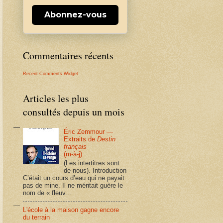
Abonnez-vous
Commentaires récents
Recent Comments Widget
Articles les plus
consultés depuis un mois
Éric Zemmour —
Extraits de
Destin
français
(m-à-j)
(Les intertitres sont
de nous). Introduction
C’était un cours d’eau qui ne payait
pas de mine. Il ne méritait guère le
nom de « fleuv...
L'école à la maison gagne encore
du terrain