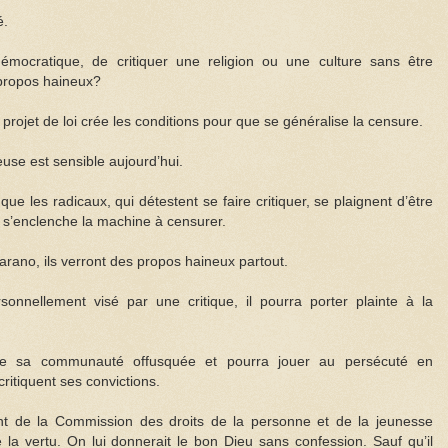
é.
démocratique, de critiquer une religion ou une culture sans être
propos haineux?
projet de loi crée les conditions pour que se généralise la censure.
ieuse est sensible aujourd’hui.
e les radicaux, qui détestent se faire critiquer, se plaignent d’être
 s’enclenche la machine à censurer.
rano, ils verront des propos haineux partout.
onnellement visé par une critique, il pourra porter plainte à la
 de sa communauté offusquée et pourra jouer au persécuté en
ritiquent ses convictions.
ient de la Commission des droits de la personne et de la jeunesse
e la vertu. On lui donnerait le bon Dieu sans confession. Sauf qu’il