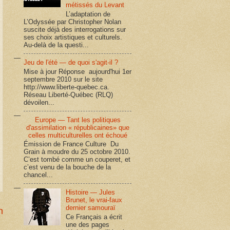
métissés du Levant
L’adaptation de
L’Odyssée par Christopher Nolan
suscite déjà des interrogations sur
ses choix artistiques et culturels.
Au-delà de la questi...
Jeu de l'été — de quoi s'agit-il ?
Mise à jour Réponse aujourd'hui 1er
septembre 2010 sur le site
http://www.liberte-quebec.ca.
Réseau Liberté-Québec (RLQ)
dévoilen...
Europe — Tant les politiques
d'assimilation « républicaines» que
celles multiculturelles ont échoué
Émission de France Culture Du
Grain à moudre du 25 octobre 2010.
C’est tombé comme un couperet, et
c’est venu de la bouche de la
chancel...
Histoire — Jules
Brunet, le vrai-faux
dernier samouraï
n
Ce Français a écrit
une des pages