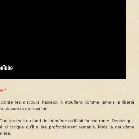
ujet
:
 contre les discours haineux, il étouffera comme jamais la liberté
la pensée et de l’opinion.
illard sait au fond de lui-même qu’il fait fausse route. Depuis qu’il
té si critiqué qu’il a été profondément remanié. Mais la deuxième
mière.