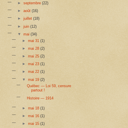
►
septembre
(22)
►
août
(16)
►
juillet
(18)
►
juin
(12)
▼
mai
(34)
►
mai 31
(1)
►
mai 28
(2)
►
mai 25
(2)
►
mai 23
(1)
►
mai 22
(1)
▼
mai 19
(2)
Québec — Loi 59, censure
partout !
Histoire — 1914
►
mai 18
(1)
►
mai 16
(1)
►
mai 15
(1)