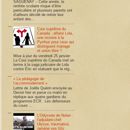
SAGUENAY – Cette année, la
rentrée scolaire risque d’être
particulière et plusieurs parents ont
d’ailleurs décidé de retirer leur
enfant des...
Cour suprême du
Canada : affaire Lola,
une victoire à la
Pyrrhus pour ceux qui
distinguent mariage
et union libre ?
Mise à jour du vendredi 25 janvier
La Cour suprême du Canada met un
terme à la saga judiciaire de Lola
contre Éric en statuant que le rég...
« La pédagogie de
l’accommodement »
Lettre de Joëlle Quérin envoyée au
Devoir hier et parue ce matin en
réplique aux quatre gardiens du
programme ECR . Les défenseurs
du cours ...
L'Odyssée de Nolan :
l'adjudant-chef
Ulysse, traumatisé,
ramène ses GIs