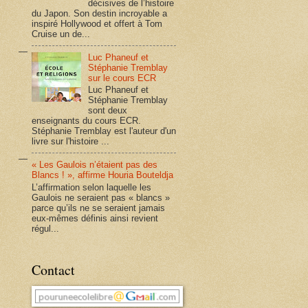
décisives de l’histoire
du Japon. Son destin incroyable a
inspiré Hollywood et offert à Tom
Cruise un de...
Luc Phaneuf et
Stéphanie Tremblay
sur le cours ECR
Luc Phaneuf et
Stéphanie Tremblay
sont deux
enseignants du cours ECR.
Stéphanie Tremblay est l'auteur d'un
livre sur l'histoire ...
« Les Gaulois n’étaient pas des
Blancs ! », affirme Houria Bouteldja
L’affirmation selon laquelle les
Gaulois ne seraient pas « blancs »
parce qu’ils ne se seraient jamais
eux-mêmes définis ainsi revient
régul...
Contact