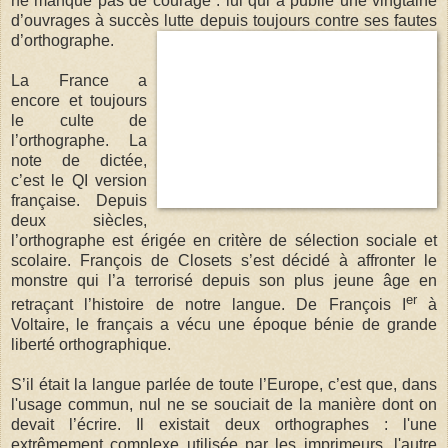
ne manque pas de courage : lui qui a publié une vingtaine
d’ouvrages à succès lutte depuis toujours contre ses fautes
d’orthographe.
La France a
encore et toujours
le culte de
l’orthographe. La
note de dictée,
c’est le QI version
française. Depuis
deux siècles,
l’orthographe est érigée en critère de sélection sociale et
scolaire. François de Closets s’est décidé à affronter le
monstre qui l’a terrorisé depuis son plus jeune âge en
er
retraçant l’histoire de notre langue. De François I
à
Voltaire, le français a vécu une époque bénie de grande
liberté orthographique.
S’il était la langue parlée de toute l’Europe, c’est que, dans
l'usage commun, nul ne se souciait de la manière dont on
devait l’écrire. Il existait deux orthographes : l'une
extrêmement complexe utilisée par les imprimeurs, l'autre