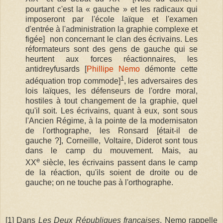
pourtant c'est la « gauche » et les radicaux qui
imposeront par l'école laïque et l'examen
d'entrée à l'administration la graphie complexe et
figée] non concernant le clan des écrivains. Les
réformateurs sont des gens de gauche qui se
heurtent aux forces réactionnaires, les
antidreyfusards [
Phillipe Nemo
démonte cette
1
adéquation trop commode]
, les adversaires des
lois laïques, les défenseurs de l'ordre moral,
hostiles à tout changement de la graphie, quel
qu'il soit. Les écrivains, quant à eux, sont sous
l'Ancien Régime, à la pointe de la modernisaton
de l'orthographe, les Ronsard [était-il de
gauche ?], Corneille, Voltaire, Diderot sont tous
dans le camp du mouvement. Mais, au
e
XX
siècle, les écrivains passent dans le camp
de la réaction, qu'ils soient de droite ou de
gauche; on ne touche pas à l'orthographe.
[1] Dans
Les Deux Républiques françaises
, Nemo rappelle