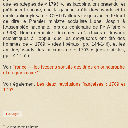
que les adeptes de « 1793 », les jacobins, ont prétendu, et
prétendent encore, que la gauche a été dreyfusarde et la
droite antidreyfusarde. C’est d’ailleurs ce qu’avait eu le front
de dire le Premier ministre socialiste Lionel Jospin à
l’Assemblée nationale, lors du centenaire de l’« Affaire »
(1998). Nemo démontre, documents d’archives et travaux
scientifiques à l’appui, que les dreyfusards ont été des
hommes de « 1789 » (des libéraux, pp. 144-146), et les
antidreyfusards des hommes de « 1793 » (des étatistes,
pp. 147-155).
Voir
France — les lycéens sont-ils des ânes en orthographe
et en grammaire ?
Voir également
Les deux révolutions françaises : 1789 et
1793
Partager
3 commentaires: