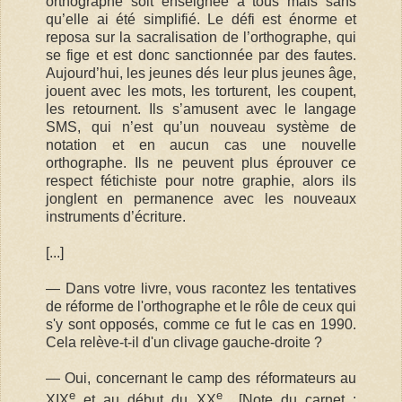
orthographe soit enseignée à tous mais sans
qu’elle ai été simplifié. Le défi est énorme et
reposa sur la sacralisation de l’orthographe, qui
se fige et est donc sanctionnée par des fautes.
Aujourd’hui, les jeunes dés leur plus jeunes âge,
jouent avec les mots, les torturent, les coupent,
les retournent. Ils s’amusent avec le langage
SMS, qui n’est qu’un nouveau système de
notation et en aucun cas une nouvelle
orthographe. Ils ne peuvent plus éprouver ce
respect fétichiste pour notre graphie, alors ils
jonglent en permanence avec les nouveaux
instruments d’écriture.
[...]
— Dans votre livre, vous racontez les tentatives
de réforme de l'orthographe et le rôle de ceux qui
s'y sont opposés, comme ce fut le cas en 1990.
Cela relève-t-il d'un clivage gauche-droite ?
— Oui, concernant le camp des réformateurs au
e
e
XIX
et au début du XX
[Note du carnet :