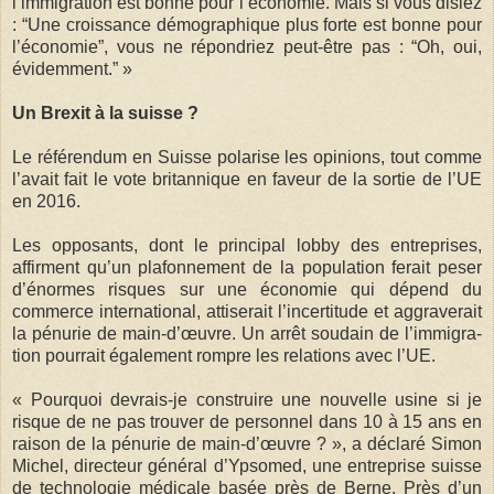
l’immigration est bonne pour l’économie. Mais si vous disiez
: “Une croissance démographique plus forte est bonne pour
l’économie”, vous ne répondriez peut-être pas : “Oh, oui,
évidemment.” »
Un Brexit à la suisse ?
Le référendum en Suisse polarise les opinions, tout comme
l’avait fait le vote britannique en faveur de la sortie de l’UE
en 2016.
Les opposants, dont le principal lobby des entreprises,
affirment qu’un plafonnement de la population ferait peser
d’énormes risques sur une économie qui dépend du
commerce international, attiserait l’incertitude et aggraverait
la pénurie de main-d’œuvre. Un arrêt soudain de l’im­mi­gra­
tion pourrait également rompre les rela­tions avec l’UE.
« Pourquoi devrais-je construire une nouvelle usine si je
risque de ne pas trouver de personnel dans 10 à 15 ans en
raison de la pénurie de main-d’œuvre ? », a déclaré Simon
Michel, directeur général d’Ypsomed, une entreprise suisse
de technologie médicale basée près de Berne. Près d’un