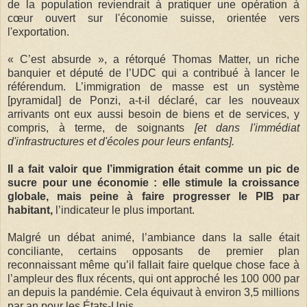
de la population reviendrait à pratiquer une opération à
cœur ouvert sur l'économie suisse, orientée vers
l'exportation.
« C’est absurde », a rétorqué Thomas Matter, un riche
banquier et député de l’UDC qui a contribué à lancer le
référendum. L’im­mi­gra­tion de masse est un système
[pyramidal] de Ponzi, a-t-il déclaré, car les nouveaux
arrivants ont eux aussi besoin de biens et de ser­vices, y
compris, à terme, de soignants
[et dans l'immédiat
d'infrastructures et d'écoles pour leurs enfants].
Il a fait valoir que l’immigration était comme un pic de
sucre pour une économie : elle stimule la croissance
globale, mais peine à faire progresser le PIB par
habitant,
l’indicateur le plus important.
Malgré un débat animé, l’ambiance dans la salle était
conciliante, certains opposants de premier plan
reconnaissant même qu’il fallait faire quelque chose face à
l’ampleur des flux récents, qui ont approché les 100 000 par
an depuis la pandémie. Cela équivaut à environ 3,5 millions
par an pour les États-Unis.