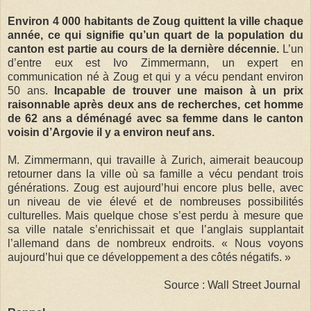
Environ 4 000 habitants de Zoug quittent la ville chaque
année, ce qui signifie qu’un quart de la pop­u­la­tion du
canton est partie au cours de la dernière déc­en­nie.
L’un
d’entre eux est Ivo Zimmermann, un expert en
communication né à Zoug et qui y a vécu pendant environ
50 ans.
Incapable de trouver une maison à un prix
raisonnable après deux ans de recherches, cet homme
de 62 ans a déménagé avec sa femme dans le canton
voisin d’Argovie il y a environ neuf ans.
M. Zimmermann, qui travaille à Zurich, aimerait beaucoup
retourner dans la ville où sa famille a vécu pendant trois
générations. Zoug est aujourd’hui encore plus belle, avec
un niveau de vie élevé et de nombreuses possibilités
culturelles. Mais quelque chose s’est perdu à mesure que
sa ville natale s’enrichissait et que l’anglais supplantait
l’allemand dans de nombreux endroits. « Nous voyons
aujourd’hui que ce développement a des côtés négatifs. »
Source : Wall Street Journal