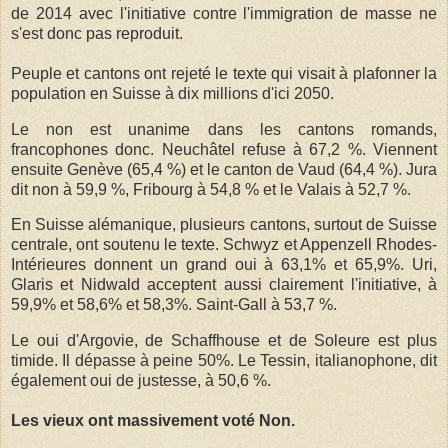
de 2014 avec l'initiative contre l'immigration de masse ne
s'est donc pas reproduit.
Peuple et cantons ont rejeté le texte qui visait à plafonner la
population en Suisse à dix millions d'ici 2050.
Le non est unanime dans les cantons romands,
francophones donc. Neuchâtel refuse à 67,2 %. Viennent
ensuite Genève (65,4 %) et le canton de Vaud (64,4 %). Jura
dit non à 59,9 %, Fribourg à 54,8 % et le Valais à 52,7 %.
En Suisse alémanique, plusieurs cantons, surtout de Suisse
centrale, ont soutenu le texte. Schwyz et Appenzell Rhodes-
Intérieures donnent un grand oui à 63,1% et 65,9%. Uri,
Glaris et Nidwald acceptent aussi clairement l'initiative, à
59,9% et 58,6% et 58,3%. Saint-Gall à 53,7 %.
Le oui d'Argovie, de Schaffhouse et de Soleure est plus
timide. Il dépasse à peine 50%. Le Tessin, italianophone, dit
également oui de justesse, à 50,6 %.
Les vieux ont massivement voté Non.