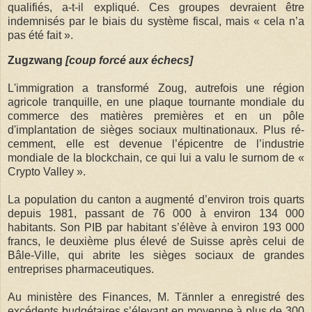
qualifiés, a-t-il expliqué. Ces groupes devraient être
indemnisés par le biais du système fiscal, mais « cela n’a
pas été fait ».
Zugzwang
[coup forcé aux échecs]
L'immigration a transformé Zoug, autrefois une région
agricole tranquille, en une plaque tournante mondiale du
commerce des matières premières et en un pôle
d'implantation de sièges sociaux multinationaux. Plus ré­
cemment, elle est devenue l’épicentre de l’industrie
mondiale de la blockchain, ce qui lui a valu le sur­nom de «
Crypto Valley ».
La popu­la­tion du can­ton a au­gmenté d’environ trois quarts
depuis 1981, passant de 76 000 à environ 134 000
habitants. Son PIB par habitant s’élève à environ 193 000
francs, le deuxième plus élevé de Suisse après celui de
Bâle-Ville, qui abrite les sièges sociaux de grandes
entreprises pharmaceutiques.
Au ministère des Finances, M. Tännler a enregistré des
excédents budgétaires s’élevant en moyenne à plus de 300