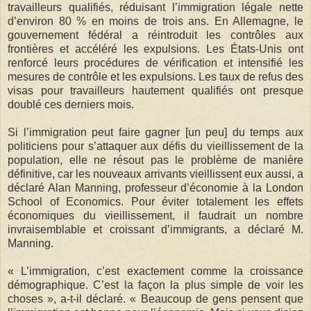
travailleurs qualifiés, réduisant l’immigration légale nette
d’environ 80 % en moins de trois ans. En Allemagne, le
gouvernement fédéral a réintroduit les contrôles aux
frontières et accéléré les expulsions. Les États-Unis ont
renforcé leurs procédures de vérification et intensifié les
mesures de contrôle et les expulsions. Les taux de refus des
visas pour travailleurs hautement qualifiés ont presque
doublé ces derniers mois.
Si l’im­mi­gra­tion peut faire gagner [un peu] du temps aux
poli­tici­ens pour s’attaquer aux dé­fis du vieillissement de la
popu­la­tion, elle ne résout pas le problème de manière
définitive, car les nouveaux arrivants vieillissent eux aussi, a
déclaré Alan Man­ning, pro­fes­seur d’éco­nomie à la London
School of Eco­nomics. Pour éviter totalement les effets
économiques du vieillissement, il faudrait un nombre
invraisemblable et croissant d’immigrants, a déclaré M.
Manning.
« L’immigration, c’est exactement comme la croissance
démographique. C’est la façon la plus simple de voir les
choses », a-t-il déclaré. « Beaucoup de gens pensent que