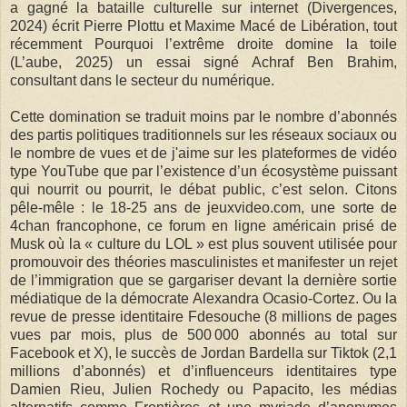
a gagné la bataille culturelle sur internet (Divergences,
2024) écrit Pierre Plottu et Maxime Macé de Libération, tout
récemment Pourquoi l’extrême droite domine la toile
(L’aube, 2025) un essai signé Achraf Ben Brahim,
consultant dans le secteur du numérique.
Cette domination se traduit moins par le nombre d’abonnés
des partis politiques traditionnels sur les réseaux sociaux ou
le nombre de vues et de j'aime sur les plateformes de vidéo
type YouTube que par l’existence d’un écosystème puissant
qui nourrit ou pourrit, le débat public, c’est selon. Citons
pêle-mêle : le 18-25 ans de jeuxvideo.com, une sorte de
4chan francophone, ce forum en ligne américain prisé de
Musk où la « culture du LOL » est plus souvent utilisée pour
promouvoir des théories masculinistes et manifester un rejet
de l’immigration que se gargariser devant la dernière sortie
médiatique de la démocrate Alexandra Ocasio-Cortez. Ou la
revue de presse identitaire Fdesouche (8 millions de pages
vues par mois, plus de 500 000 abonnés au total sur
Facebook et X), le succès de Jordan Bardella sur Tiktok (2,1
millions d’abonnés) et d’influenceurs identitaires type
Damien Rieu, Julien Rochedy ou Papacito, les médias