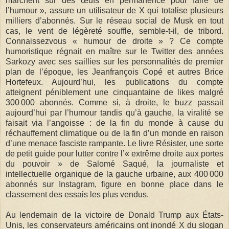
marchent sur des œufs en permanence pour faire de
l’humour », assure un utilisateur de X qui totalise plusieurs
milliers d’abonnés. Sur le réseau social de Musk en tout
cas, le vent de légèreté souffle, semble-t-il, de tribord.
Connaissezvous « humour de droite » ? Ce compte
humoristique régnait en maître sur le Twitter des années
Sarkozy avec ses saillies sur les personnalités de premier
plan de l’époque, les Jeanfrançois Copé et autres Brice
Hortefeux. Aujourd’hui, les publications du compte
atteignent péniblement une cinquantaine de likes malgré
300 000 abonnés. Comme si, à droite, le buzz passait
aujourd’hui par l’humour tandis qu’à gauche, la viralité se
faisait via l’angoisse : de la fin du monde à cause du
réchauffement climatique ou de la fin d’un monde en raison
d’une menace fasciste rampante. Le livre Résister, une sorte
de petit guide pour lutter contre l’« extrême droite aux portes
du pouvoir » de Salomé Saqué, la journaliste et
intellectuelle organique de la gauche urbaine, aux 400 000
abonnés sur Instagram, figure en bonne place dans le
classement des essais les plus vendus.
Au lendemain de la victoire de Donald Trump aux États-
Unis, les conservateurs américains ont inondé X du slogan