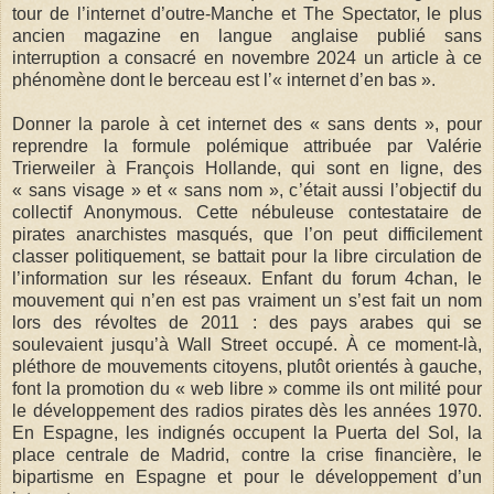
tour de l’internet d’outre-Manche et The Spectator, le plus
ancien magazine en langue anglaise publié sans
interruption a consacré en novembre 2024 un article à ce
phénomène dont le berceau est l’« internet d’en bas ».
Donner la parole à cet internet des « sans dents », pour
reprendre la formule polémique attribuée par Valérie
Trierweiler à François Hollande, qui sont en ligne, des
« sans visage » et « sans nom », c’était aussi l’objectif du
collectif Anonymous. Cette nébuleuse contestataire de
pirates anarchistes masqués, que l’on peut difficilement
classer politiquement, se battait pour la libre circulation de
l’information sur les réseaux. Enfant du forum 4chan, le
mouvement qui n’en est pas vraiment un s’est fait un nom
lors des révoltes de 2011 : des pays arabes qui se
soulevaient jusqu’à Wall Street occupé. À ce moment-là,
pléthore de mouvements citoyens, plutôt orientés à gauche,
font la promotion du « web libre » comme ils ont milité pour
le développement des radios pirates dès les années 1970.
En Espagne, les indignés occupent la Puerta del Sol, la
place centrale de Madrid, contre la crise financière, le
bipartisme en Espagne et pour le développement d’un