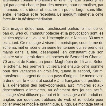
alternatifs comme Frontières et une myriade d’anonymes
qui partagent chaque jour des mèmes, pour normaliser, par
l’humour, leurs idées et toucher un public large, sans filtre
entre l’émetteur et le récepteur. Le médium internet a cette
force-là : la désintermédiation.
Ces images détournées franchissent parfois le mur de ce
pan du web où l’humour potache et la provocation sont les
seules règles qui vaillent. L’exemple de « Nicolas, 30 ans »
est criant. Ce montage à visée humoristique, sous forme de
schéma, met en scène un jeune trentenaire qui se prend les
mains dans la tête, désemparé, en constatant que son
salaire va tout droit dans les poches de Bernard et Chantal,
70 ans, et de Karim, un jeune Maghrébin de 25 ans. Selon
le schéma, les premiers utiliseraient ensuite cette somme
pour des vacances en croisière, quand le second, Karim,
transférerait l’argent dans son pays d’origine. Le mème vise
à dénoncer le « contrat social » à la française qui profiterait
à la génération des baby-boomeurs, aux immigrés et aux
descendants d’immigrés, au détriment des jeunes actifs.
L’image s’est diffusée partout et le message a été traduit en
anglais par quelques trublions du web et remodelé pour
coller avec le modèle britannique. Bingo. Le montage fait le