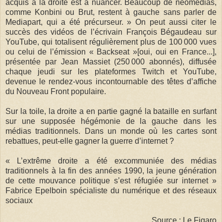
acquis à la droite est à nuancer. Beaucoup de néomédias,
comme Konbini ou Brut, restent à gauche sans parler de
Mediapart, qui a été précurseur. » On peut aussi citer le
succès des vidéos de l’écrivain François Bégaudeau sur
YouTube, qui totalisent régulièrement plus de 100 000 vues
ou celui de l’émission « Backseat »[oui, oui en France...],
présentée par Jean Massiet (250 000 abonnés), diffusée
chaque jeudi sur les plateformes Twitch et YouTube,
devenue le rendez-vous incontournable des têtes d’affiche
du Nouveau Front populaire.
Sur la toile, la droite a en partie gagné la bataille en surfant
sur une supposée hégémonie de la gauche dans les
médias traditionnels. Dans un monde où les cartes sont
rebattues, peut-elle gagner la guerre d’internet ?
« L’extrême droite a été excommuniée des médias
traditionnels à la fin des années 1990, la jeune génération
de cette mouvance politique s’est réfugiée sur internet »
Fabrice Epelboin spécialiste du numérique et des réseaux
sociaux
Source : Le Figaro