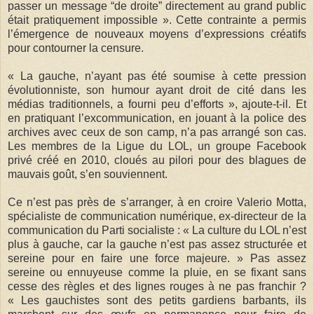
passer un message “de droite” directement au grand public
était pratiquement impossible ». Cette contrainte a permis
l’émergence de nouveaux moyens d’expressions créatifs
pour contourner la censure.
« La gauche, n’ayant pas été soumise à cette pression
évolutionniste, son humour ayant droit de cité dans les
médias traditionnels, a fourni peu d’efforts », ajoute-t-il. Et
en pratiquant l’excommunication, en jouant à la police des
archives avec ceux de son camp, n’a pas arrangé son cas.
Les membres de la Ligue du LOL, un groupe Facebook
privé créé en 2010, cloués au pilori pour des blagues de
mauvais goût, s’en souviennent.
Ce n’est pas près de s’arranger, à en croire Valerio Motta,
spécialiste de communication numérique, ex-directeur de la
communication du Parti socialiste : « La culture du LOL n’est
plus à gauche, car la gauche n’est pas assez structurée et
sereine pour en faire une force majeure. » Pas assez
sereine ou ennuyeuse comme la pluie, en se fixant sans
cesse des règles et des lignes rouges à ne pas franchir ?
« Les gauchistes sont des petits gardiens barbants, ils