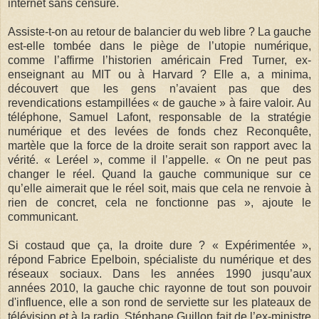
internet sans censure.
Assiste-t-on au retour de balancier du web libre ? La gauche
est-elle tombée dans le piège de l’utopie numérique,
comme l’affirme l’historien américain Fred Turner, ex-
enseignant au MIT ou à Harvard ? Elle a, a minima,
découvert que les gens n’avaient pas que des
revendications estampillées « de gauche » à faire valoir. Au
téléphone, Samuel Lafont, responsable de la stratégie
numérique et des levées de fonds chez Reconquête,
martèle que la force de la droite serait son rapport avec la
vérité. « Leréel », comme il l’appelle. « On ne peut pas
changer le réel. Quand la gauche communique sur ce
qu’elle aimerait que le réel soit, mais que cela ne renvoie à
rien de concret, cela ne fonctionne pas », ajoute le
communicant.
Si costaud que ça, la droite dure ? « Expérimentée »,
répond Fabrice Epelboin, spécialiste du numérique et des
réseaux sociaux. Dans les années 1990 jusqu’aux
années 2010, la gauche chic rayonne de tout son pouvoir
d'influence, elle a son rond de serviette sur les plateaux de
télévision et à la radio. Stéphane Guillon fait de l’ex-ministre