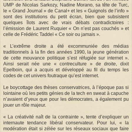
UMP de Nicolas Sarkozy, Nadine Morano, sa tête de Turc,
le « Grand Journal » de Canal+ et les « Guignols de l’info »
sont des institutions du petit écran, bien que subsistent
quelques îlots avec de vrais débats contradictoires :
l’émission de Laurent Ruquier « On n’est pas couchés » et
celle de Frédéric Taddeï « Ce soir ou jamais ».
« L’extrême droite a été excommuniée des médias
traditionnels à la fin des années 1990, la jeune génération
de cette mouvance politique s’est réfugiée sur internet ».
Ainsi serait née une « contreculture » de droite, dixit
Epelboin, qui a acquis et développé au fil du temps les
codes de cet univers foutraque qu’est internet.
Le boycottage des thèses conservatrices, à l’époque pas si
lointaine où les petits génies de la tech en sweat à capuche
n’avaient d’yeux que pour les démocrates, a également pu
jouer un rôle majeur.
« La créativité naît de la contrainte », tente d’expliquer un
internaute tendance libéral conservateur. Pour lui, « la
modération était si zélée sur les réseaux sociaux que faire