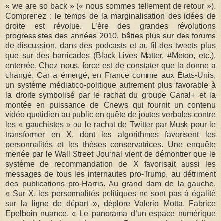
« we are so back » (« nous sommes tellement de retour »).
Comprenez : le temps de la marginalisation des idées de
droite est révolue. L’ère des grandes révolutions
progressistes des années 2010, bâties plus sur des forums
de discussion, dans des podcasts et au fil des tweets plus
que sur des barricades (Black Lives Matter, #Metoo, etc.),
enterrée. Chez nous, force est de constater que la donne a
changé. Car a émergé, en France comme aux États-Unis,
un système médiatico-politique autrement plus favorable à
la droite symbolisé par le rachat du groupe Canal+ et la
montée en puissance de Cnews qui fournit un contenu
vidéo quotidien au public en quête de joutes verbales contre
les « gauchistes » ou le rachat de Twitter par Musk pour le
transformer en X, dont les algorithmes favorisent les
personnalités et les thèses conservatrices. Une enquête
menée par le Wall Street Journal vient de démontrer que le
système de recommandation de X favorisait aussi les
messages de tous les internautes pro-Trump, au détriment
des publications pro-Harris. Au grand dam de la gauche.
« Sur X, les personnalités politiques ne sont pas à égalité
sur la ligne de départ », déplore Valerio Motta. Fabrice
Epelboin nuance. « Le panorama d’un espace numérique