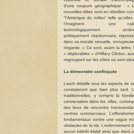
d’une coupure géographique : « 
nouvelles élites sont en rébellion con
“l’Amérique du milieu” telle qu’elles
l’imaginent : une nati
technologiquement arriéré
politiquement réactionnaire, répress
dans sa morale sexuelle, ennuyeuse
ringarde. » Ce sont, avant la lettre, 
« déplorables » d’Hillary Clinton, a
regroupant sur les côtes où sont situ
La démocratie confisquée
Lasch détaille tous les aspects de c
constateront que bien plus tard. 
traditionnelles, y compris la famil
conversation dans les villes, consé
des lieux de rencontre transcendan
centres commerciaux. L’effondremen
fondamentaux contre une vague mor
obstacles de la vie. L’enfermement 
aucun intérêt établi ainsi que dans 