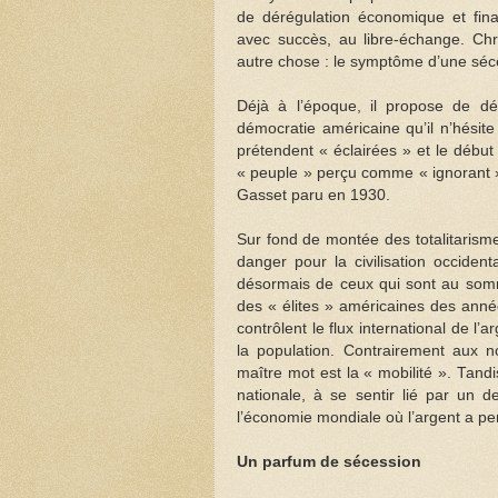
de dérégulation économique et fina
avec succès, au libre-échange. Chris
autre chose : le symptôme d’une séc
Déjà à l’époque, il propose de dé
démocratie américaine qu’il n’hésit
prétendent « éclairées » et le début
« peuple » perçu comme « ignorant ».
Gasset paru en 1930.
Sur fond de montée des totalitarism
danger pour la civilisation occiden
désormais de ceux qui sont au somme
des « élites » américaines des anné
contrôlent le flux international de l
la population. Contrairement aux n
maître mot est la « mobilité ». Tandi
nationale, à se sentir lié par un 
l’économie mondiale où l’argent a per
Un parfum de sécession