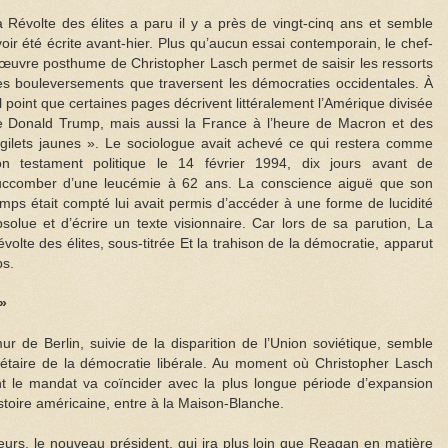
 Révolte des élites a paru il y a près de vingt-cinq ans et semble
oir été écrite avant-hier. Plus qu’aucun essai contemporain, le chef-
œuvre posthume de Christopher Lasch permet de saisir les ressorts
es bouleversements que traversent les démocraties occidentales. À
l point que certaines pages décrivent littéralement l’Amérique divisée
e Donald Trump, mais aussi la France à l’heure de Macron et des
 gilets jaunes ». Le sociologue avait achevé ce qui restera comme
on testament politique le 14 février 1994, dix jours avant de
uccomber d’une leucémie à 62 ans. La conscience aiguë que son
mps était compté lui avait permis d’accéder à une forme de lucidité
solue et d’écrire un texte visionnaire. Car lors de sa parution, La
volte des élites, sous-titrée Et la trahison de la démocratie, apparut
ps.
 »
r de Berlin, suivie de la disparition de l’Union soviétique, semble
anétaire de la démocratie libérale. Au moment où Christopher Lasch
dont le mandat va coïncider avec la plus longue période d’expansion
toire américaine, entre à la Maison-Blanche.
eurs, le nouveau président, qui ira plus loin que Reagan en matière