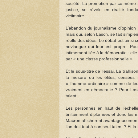
société. La promotion par ce même mo
justice, se révèle en réalité fond
victimaire.
L’abandon du journalisme d’opinion a
mais qui, selon Lasch, se fait simple
réelle des idées. Le débat est ainsi
novlangue qui leur est propre. Pour
intimement liée à la démocratie : ell
par « une classe professionnelle ».
Et le sous-titre de l’essai, La trah
la mesure où les élites, censées r
« l’homme ordinaire » comme de leu
vraiment en démocratie ? Pour Lasch
talent.
Les personnes en haut de l’échelle 
brillamment diplômées et donc les 
Macron afficheront avantageusement l
l’on doit tout à son seul talent ? Et 