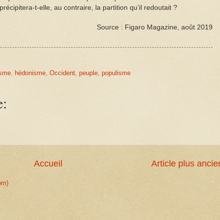
cipitera-t-elle, au contraire, la partition qu’il redoutait ?
Source : Figaro Magazine, août 2019
isme
,
hédonisme
,
Occident
,
peuple
,
populisme
e:
Accueil
Article plus ancie
om)