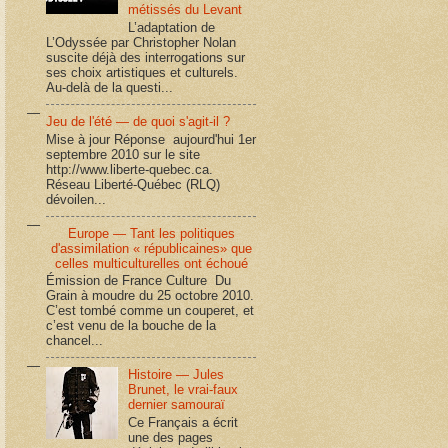
métissés du Levant
L’adaptation de
L’Odyssée par Christopher Nolan
suscite déjà des interrogations sur
ses choix artistiques et culturels.
Au-delà de la questi...
Jeu de l'été — de quoi s'agit-il ?
Mise à jour Réponse aujourd'hui 1er
septembre 2010 sur le site
http://www.liberte-quebec.ca.
Réseau Liberté-Québec (RLQ)
dévoilen...
Europe — Tant les politiques
d'assimilation « républicaines» que
celles multiculturelles ont échoué
Émission de France Culture Du
Grain à moudre du 25 octobre 2010.
C’est tombé comme un couperet, et
c’est venu de la bouche de la
chancel...
Histoire — Jules
Brunet, le vrai-faux
dernier samouraï
Ce Français a écrit
une des pages