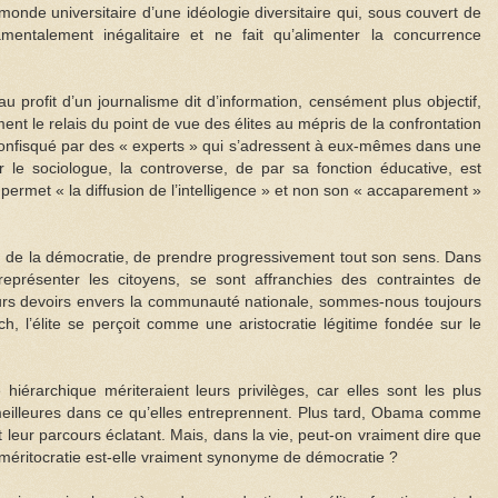
nde universitaire d’une idéologie diversitaire qui, sous couvert de
amentalement inégalitaire et ne fait qu’alimenter la concurrence
u profit d’un journalisme dit d’information, censément plus objectif,
ment le relais du point de vue des élites au mépris de la confrontation
 confisqué par des « experts » qui s’adressent à eux-mêmes dans une
 le sociologue, la controverse, de par sa fonction éducative, est
e permet « la diffusion de l’intelligence » et non son « accaparement »
ison de la démocratie, de prendre progressivement tout son sens. Dans
eprésenter les citoyens, se sont affranchies des contraintes de
rs devoirs envers la communauté nationale, sommes-nous toujours
, l’élite se perçoit comme une aristocratie légitime fondée sur le
hiérarchique mériteraient leurs privilèges, car elles sont les plus
meilleures dans ce qu’elles entreprennent. Plus tard, Obama comme
eur parcours éclatant. Mais, dans la vie, peut-on vraiment dire que
la méritocratie est-elle vraiment synonyme de démocratie ?