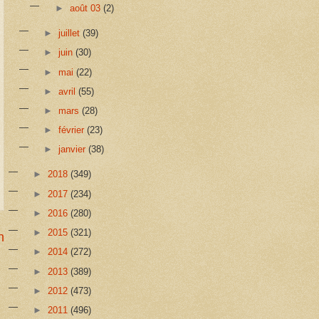
►
août 03
(2)
►
juillet
(39)
►
juin
(30)
►
mai
(22)
►
avril
(55)
►
mars
(28)
►
février
(23)
►
janvier
(38)
►
2018
(349)
►
2017
(234)
►
2016
(280)
►
2015
(321)
n
►
2014
(272)
►
2013
(389)
►
2012
(473)
►
2011
(496)