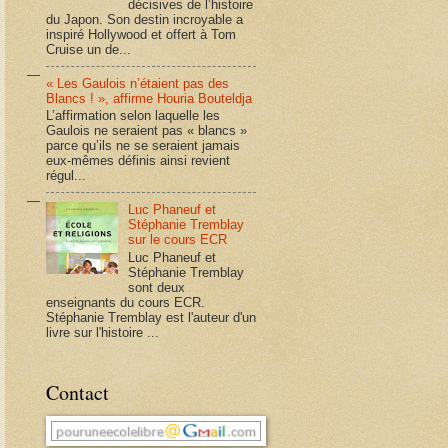
décisives de l’histoire
du Japon. Son destin incroyable a
inspiré Hollywood et offert à Tom
Cruise un de...
« Les Gaulois n’étaient pas des
Blancs ! », affirme Houria Bouteldja
L’affirmation selon laquelle les
Gaulois ne seraient pas « blancs »
parce qu’ils ne se seraient jamais
eux-mêmes définis ainsi revient
régul...
Luc Phaneuf et
Stéphanie Tremblay
sur le cours ECR
Luc Phaneuf et
Stéphanie Tremblay
sont deux
enseignants du cours ECR.
Stéphanie Tremblay est l'auteur d'un
livre sur l'histoire ...
Contact