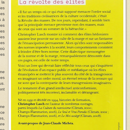
 la
les
des
s à
les
les
es
des
 où
des
 ne
des
us.
ont
 ne
nce
es,
ure
gne