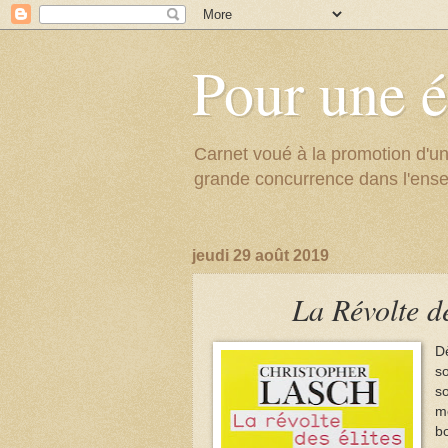
Pour une é
Carnet voué à la promotion d'un
grande concurrence dans l'ens
jeudi 29 août 2019
La Révolte de
Dè
s
so
m
b