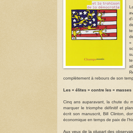
La
av
d’
d
te
d
«
s
s
te
ab
Ré
complètement à rebours de son tem
Les « élites » contre les « masses
Cinq ans auparavant, la chute du mu
marquer le triomphe définitif et pl
écrit son manuscrit, Bill Clinton, 
économique en temps de paix de l’his
Aux yeux de la plupart des observat