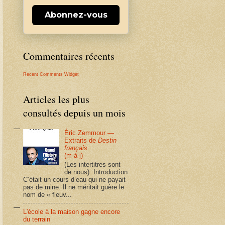
Abonnez-vous
Commentaires récents
Recent Comments Widget
Articles les plus
consultés depuis un mois
Éric Zemmour —
Extraits de
Destin
français
(m-à-j)
(Les intertitres sont
de nous). Introduction
C’était un cours d’eau qui ne payait
pas de mine. Il ne méritait guère le
nom de « fleuv...
L'école à la maison gagne encore
du terrain