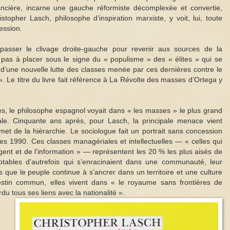
ncière, incarne une gauche réformiste décomplexée et convertie,
topher Lasch, philosophe d’inspiration marxiste, y voit, lui, toute
ession.
passer le clivage droite-gauche pour revenir aux sources de la
e pas à placer sous le signe du « populisme » des « élites » qui se
 d’une nouvelle lutte des classes menée par ces dernières contre le
 Le titre du livre fait référence à La Révolte des masses d’Ortega y
es, le philosophe espagnol voyait dans « les masses » le plus grand
tale. Cinquante ans après, pour Lasch, la principale menace vient
t de la hiérarchie. Le sociologue fait un portrait sans concession
es 1990. Ces classes managériales et intellectuelles — « celles qui
’argent et de l’information » — représentent les 20 % les plus aisés de
otables d’autrefois qui s’enracinaient dans une communauté, leur
s que le peuple continue à s’ancrer dans un territoire et une culture
destin commun, elles vivent dans « le royaume sans frontières de
du tous ses liens avec la nationalité ».