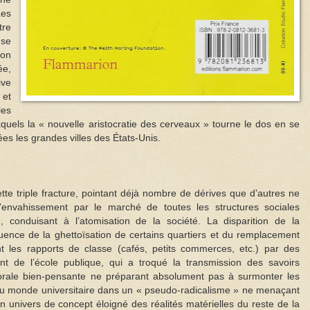
Les
tre
 se
on
e,
ive
 et
les
uxquels la « nouvelle aristocratie des cerveaux » tourne le dos en se
ées les grandes villes des États-Unis.
ette triple fracture, pointant déjà nombre de dérives que d’autres ne
L’envahissement par le marché de toutes les structures sociales
le, conduisant à l’atomisation de la société. La disparition de la
quence de la ghettoïsation de certains quartiers et du remplacement
t les rapports de classe (cafés, petits commerces, etc.) par des
t de l’école publique, qui a troqué la transmission des savoirs
ale bien-pensante ne préparant absolument pas à surmonter les
du monde universitaire dans un « pseudo-radicalisme » ne menaçant
un univers de concept éloigné des réalités matérielles du reste de la