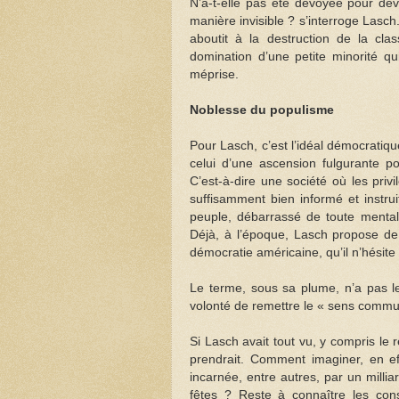
N’a-t-elle pas été dévoyée pour dev
manière invisible ? s’interroge Lasch
aboutit à la destruction de la cla
domination d’une petite minorité q
méprise.
Noblesse du populisme
Pour Lasch, c’est l’idéal démocratiq
celui d’une ascension fulgurante p
C’est-à-dire une société où les priv
suffisamment bien informé et instrui
peuple, débarrassé de toute mental
Déjà, à l’époque, Lasch propose de
démocratie américaine, qu’il n’hésite
Le terme, sous sa plume, n’a pas le 
volonté de remettre le « sens commun
Si Lasch avait tout vu, y compris le 
prendrait. Comment imaginer, en eff
incarnée, entre autres, par un milli
fêtes ? Reste à connaître les con