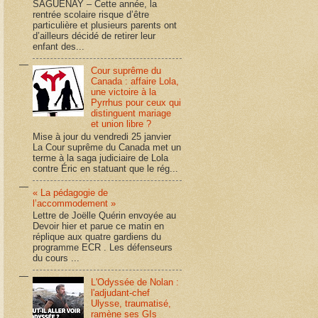
SAGUENAY – Cette année, la
rentrée scolaire risque d’être
particulière et plusieurs parents ont
d’ailleurs décidé de retirer leur
enfant des...
Cour suprême du
Canada : affaire Lola,
une victoire à la
Pyrrhus pour ceux qui
distinguent mariage
et union libre ?
Mise à jour du vendredi 25 janvier
La Cour suprême du Canada met un
terme à la saga judiciaire de Lola
contre Éric en statuant que le rég...
« La pédagogie de
l’accommodement »
Lettre de Joëlle Quérin envoyée au
Devoir hier et parue ce matin en
réplique aux quatre gardiens du
programme ECR . Les défenseurs
du cours ...
L'Odyssée de Nolan :
l'adjudant-chef
Ulysse, traumatisé,
ramène ses GIs