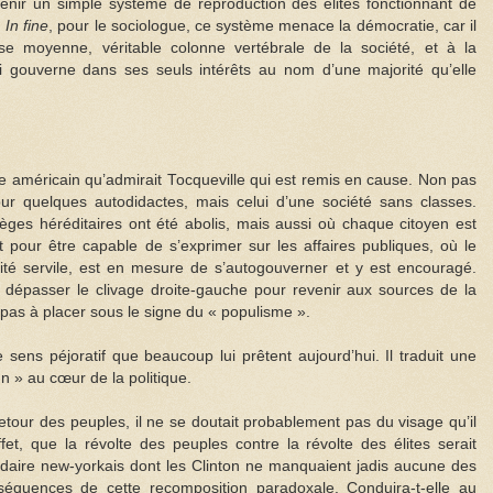
enir un simple système de reproduction des élites fonctionnant de
.
In fine
, pour le sociologue, ce système menace la démocratie, car il
sse moyenne, véritable colonne vertébrale de la société, et à la
ui gouverne dans ses seuls intérêts au nom d’une majorité qu’elle
ue américain qu’admirait Tocqueville qui est remis en cause. Non pas
our quelques autodidactes, mais celui d’une société sans classes.
ilèges héréditaires ont été abolis, mais aussi où chaque citoyen est
t pour être capable de s’exprimer sur les affaires publiques, où le
ité servile, est en mesure de s’autogouverner et y est encouragé.
 dépasser le clivage droite-gauche pour revenir aux sources de la
 pas à placer sous le signe du « populisme ».
sens péjoratif que beaucoup lui prêtent aujourd’hui. Il traduit une
 » au cœur de la politique.
retour des peuples, il ne se doutait probablement pas du visage qu’il
et, que la révolte des peuples contre la révolte des élites serait
ardaire new-yorkais dont les Clinton ne manquaient jadis aucune des
séquences de cette recomposition paradoxale. Conduira-t-elle au