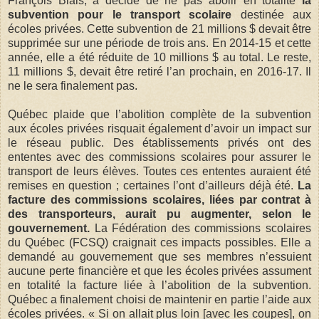
François Blais, a décidé de ne pas abolir en totalité
la
subvention pour le transport scolaire
destinée aux
écoles privées. Cette subvention de 21 millions $ devait être
supprimée sur une période de trois ans. En 2014-15 et cette
année, elle a été réduite de 10 millions $ au total. Le reste,
11 millions $, devait être retiré l’an prochain, en 2016-17. Il
ne le sera finalement pas.
Québec plaide que l’abolition complète de la subvention
aux écoles privées risquait également d’avoir un impact sur
le réseau public. Des établissements privés ont des
ententes avec des commissions scolaires pour assurer le
transport de leurs élèves. Toutes ces ententes auraient été
remises en question ; certaines l’ont d’ailleurs déjà été.
La
facture des commissions scolaires, liées par contrat à
des transporteurs, aurait pu augmenter, selon le
gouvernement.
La Fédération des commissions scolaires
du Québec (FCSQ) craignait ces impacts possibles. Elle a
demandé au gouvernement que ses membres n’essuient
aucune perte financière et que les écoles privées assument
en totalité la facture liée à l’abolition de la subvention.
Québec a finalement choisi de maintenir en partie l’aide aux
écoles privées. « Si on allait plus loin [avec les coupes], on