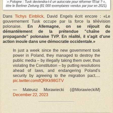
« Pologne : Tusk deviendra-t-il un autocrate pour réformer l'État ? »,
titre le Berliner Zeitung (81 000 exemplaires vendus par jour en 2021).
Dans
Tichys Einblick
, David Engels écrit encore : «Le
gouvernement Tusk occupe par la force la télévision
polonaise.
En Allemagne, on se réjouit du
démantèlement de la prétendue "chaîne de
propagande" polonaise TVP. En réalité, il s'agit d'une
action inouïe dans une démocratie occidentale.»
In just a week since the new government took
power in Poland, they managed to destroy the
public media – by illegally taking them over, thus
violating the Constitution – by putting resolutions
ahead of laws, and endangering Poland's
security by agreeing to the migration pact.…
pic.twitter.com/lQRKk98GTV
— Mateusz Morawiecki (@MorawieckiM)
December 22, 2023