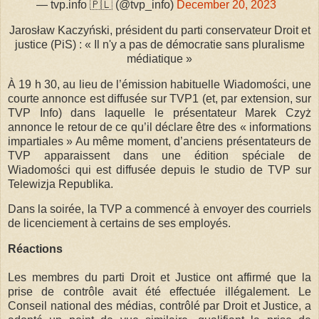
— tvp.info 🇵🇱 (@tvp_info)
December 20, 2023
Jarosław Kaczyński, président du parti conservateur Droit et
justice (PiS) :
« Il n'y a pas de démocratie sans pluralisme
médiatique »
À 19 h 30, au lieu de l’émission habituelle Wiadomości, une
courte annonce est diffusée sur TVP1 (et, par extension, sur
TVP Info) dans laquelle le présentateur Marek Czyż
annonce le retour de ce qu’il déclare être des « informations
impartiales » Au même moment, d’anciens présentateurs de
TVP apparaissent dans une édition spéciale de
Wiadomości qui est diffusée depuis le studio de TVP sur
Telewizja Republika.
Dans la soirée, la TVP a commencé à envoyer des courriels
de licenciement à certains de ses employés.
Réactions
Les membres du parti Droit et Justice ont affirmé que la
prise de contrôle avait été effectuée illégalement. Le
Conseil national des médias, contrôlé par Droit et Justice, a