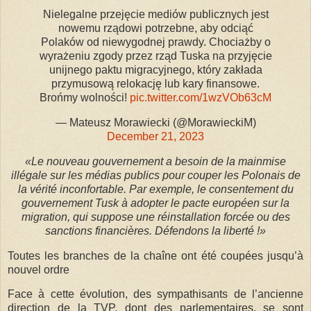
Nielegalne przejęcie mediów publicznych jest
nowemu rządowi potrzebne, aby odciąć
Polaków od niewygodnej prawdy. Chociażby o
wyrażeniu zgody przez rząd Tuska na przyjęcie
unijnego paktu migracyjnego, który zakłada
przymusową relokację lub kary finansowe.
Brońmy wolności!
pic.twitter.com/1wzVOb63cM
— Mateusz Morawiecki (@MorawieckiM)
December 21, 2023
«
Le nouveau gouvernement a besoin de la mainmise
illégale sur les médias publics pour couper les Polonais de
la vérité inconfortable. Par exemple, le consentement du
gouvernement Tusk à adopter le pacte européen sur la
migration, qui suppose une réinstallation forcée ou des
sanctions financières. Défendons la liberté !»
Toutes les branches de la chaîne ont été coupées jusqu’à
nouvel ordre
Face à cette évolution, des sympathisants de l’ancienne
direction de la TVP, dont des parlementaires, se sont