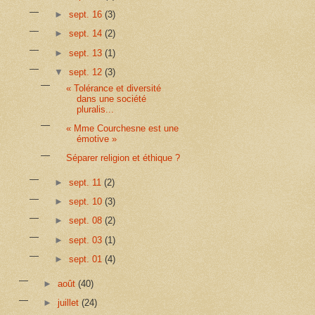
►
sept. 16
(3)
►
sept. 14
(2)
►
sept. 13
(1)
▼
sept. 12
(3)
« Tolérance et diversité
dans une société
pluralis...
« Mme Courchesne est une
émotive »
Séparer religion et éthique ?
►
sept. 11
(2)
►
sept. 10
(3)
►
sept. 08
(2)
►
sept. 03
(1)
►
sept. 01
(4)
►
août
(40)
►
juillet
(24)