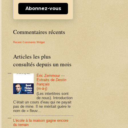
Abonnez-vous
Commentaires récents
Recent Comments Widget
Articles les plus
consultés depuis un mois
Éric Zemmour —
Extraits de
Destin
français
(m-à-j)
(Les intertitres sont
de nous). Introduction
C’était un cours d’eau qui ne payait
pas de mine. Il ne méritait guère le
nom de « fleuv...
L'école à la maison gagne encore
du terrain