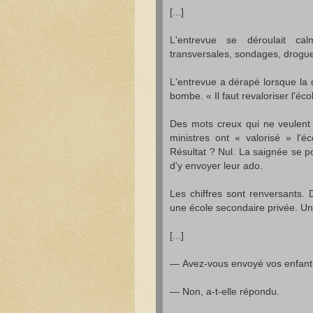
[...]
L'entrevue se déroulait c
transversales, sondages, drogue
L'entrevue a dérapé lorsque la 
bombe. « Il faut revaloriser l'é
Des mots creux qui ne veulent 
ministres ont « valorisé » l'
Résultat ? Nul. La saignée se po
d'y envoyer leur ado.
Les chiffres sont renversants.
une école secondaire privée. Un 
[...]
— Avez-vous envoyé vos enfants 
— Non, a-t-elle répondu.