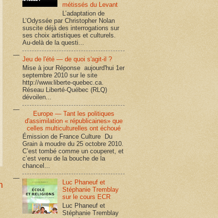
métissés du Levant
L’adaptation de
L’Odyssée par Christopher Nolan
suscite déjà des interrogations sur
ses choix artistiques et culturels.
Au-delà de la questi...
Jeu de l'été — de quoi s'agit-il ?
Mise à jour Réponse aujourd'hui 1er
septembre 2010 sur le site
http://www.liberte-quebec.ca.
Réseau Liberté-Québec (RLQ)
dévoilen...
Europe — Tant les politiques
d'assimilation « républicaines» que
celles multiculturelles ont échoué
Émission de France Culture Du
Grain à moudre du 25 octobre 2010.
C’est tombé comme un couperet, et
c’est venu de la bouche de la
chancel...
Luc Phaneuf et
n
Stéphanie Tremblay
sur le cours ECR
Luc Phaneuf et
Stéphanie Tremblay