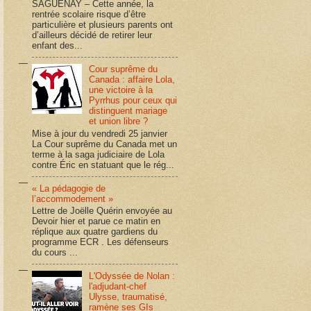
SAGUENAY – Cette année, la
rentrée scolaire risque d’être
particulière et plusieurs parents ont
d’ailleurs décidé de retirer leur
enfant des...
Cour suprême du
Canada : affaire Lola,
une victoire à la
Pyrrhus pour ceux qui
distinguent mariage
et union libre ?
Mise à jour du vendredi 25 janvier
La Cour suprême du Canada met un
terme à la saga judiciaire de Lola
contre Éric en statuant que le rég...
« La pédagogie de
l’accommodement »
Lettre de Joëlle Quérin envoyée au
Devoir hier et parue ce matin en
réplique aux quatre gardiens du
programme ECR . Les défenseurs
du cours ...
L'Odyssée de Nolan :
l'adjudant-chef
Ulysse, traumatisé,
ramène ses GIs