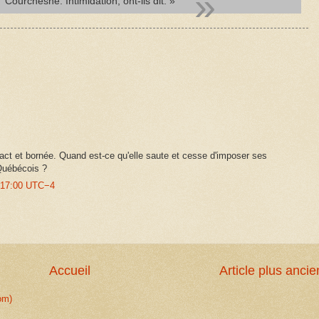
Courchesne. Intimidation, ont-ils dit. »
tact et bornée. Quand est-ce qu'elle saute et cesse d'imposer ses
Québécois ?
:17:00 UTC−4
Accueil
Article plus ancie
om)